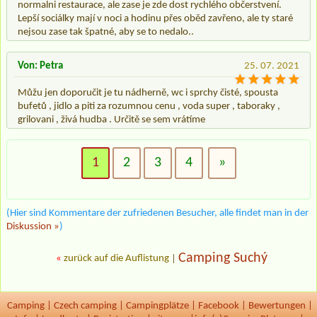
normalni restaurace, ale zase je zde dost rychlého občerstvení.
Lepší sociálky mají v noci a hodinu přes oběd zavřeno, ale ty staré
nejsou zase tak špatné, aby se to nedalo..
Von: Petra
25. 07. 2021
Můžu jen doporučit je tu nádherně, wc i sprchy čisté, spousta
bufetů , jidlo a piti za rozumnou cenu , voda super , taboraky ,
grilovani , živá hudba . Určitě se sem vrátíme
1
2
3
4
»
(Hier sind Kommentare der zufriedenen Besucher, alle findet man in der
Diskussion »
)
Camping Suchý
«
zurück auf die Auflistung
|
Camping
|
Czech camping
|
Campingplätze
|
Facebook
|
Bewertungen
|