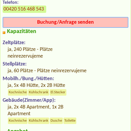
Telefon:
00420 516 468 543
Buchung/Anfrage senden
Kapazitäten
Zeltplätze:
ja, 240 Plätze - Plätze
neinrezervujeme
Stellplätze:
ja, 60 Plätze - Plätze neinrezervujeme
Mobilh./Bung./Hütten:
ja, 5x 4B Hütte, 2x 2B Hütte
Kochnische
Kühlschrank
El.Stecker
Gebäude(Zimmer/App):
ja, 2x 4B Apartment, 1x 2B
Apartment
Kochnische
Kühlschrank
Dusche
Toilette