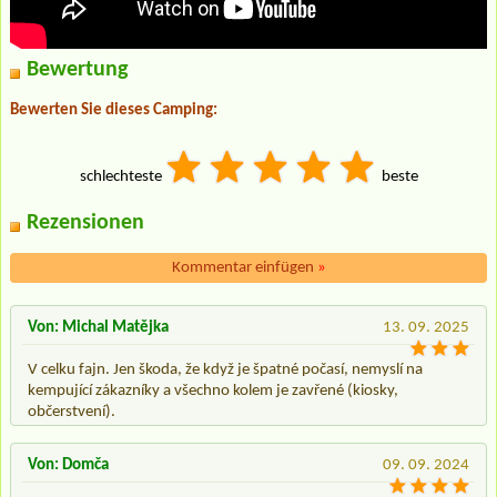
Bewertung
Bewerten Sie dieses Camping:
schlechteste
beste
Rezensionen
Kommentar einfügen
»
Von: Michal Matějka
13. 09. 2025
V celku fajn. Jen škoda, že když je špatné počasí, nemyslí na
kempující zákazníky a všechno kolem je zavřené (kiosky,
občerstvení).
Von: Domča
09. 09. 2024