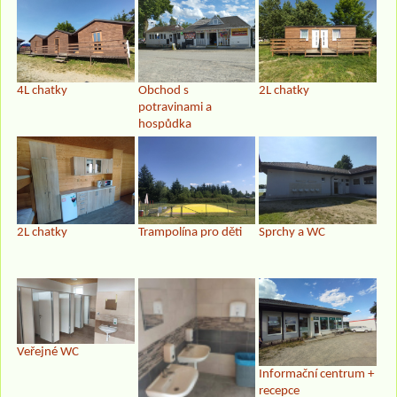
4L chatky
Obchod s
2L chatky
potravinami a
hospůdka
2L chatky
Trampolína pro děti
Sprchy a WC
Veřejné WC
Informační centrum +
recepce