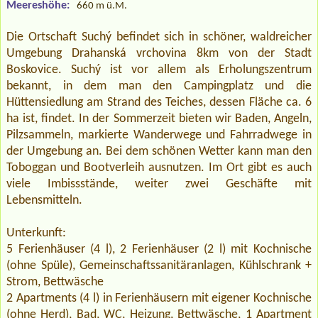
Meereshöhe:
660 m ü.M.
Die Ortschaft Suchý befindet sich in schöner, waldreicher
Umgebung Drahanská vrchovina 8km von der Stadt
Boskovice. Suchý ist vor allem als Erholungszentrum
bekannt, in dem man den Campingplatz und die
Hüttensiedlung am Strand des Teiches, dessen Fläche ca. 6
ha ist, findet. In der Sommerzeit bieten wir Baden, Angeln,
Pilzsammeln, markierte Wanderwege und Fahrradwege in
der Umgebung an. Bei dem schönen Wetter kann man den
Toboggan und Bootverleih ausnutzen. Im Ort gibt es auch
viele Imbissstände, weiter zwei Geschäfte mit
Lebensmitteln.
Unterkunft:
5 Ferienhäuser (4 l), 2 Ferienhäuser (2 l) mit Kochnische
(ohne Spüle), Gemeinschaftssanitäranlagen, Kühlschrank +
Strom, Bettwäsche
2 Apartments (4 l) in Ferienhäusern mit eigener Kochnische
(ohne Herd), Bad, WC, Heizung, Bettwäsche, 1 Apartment