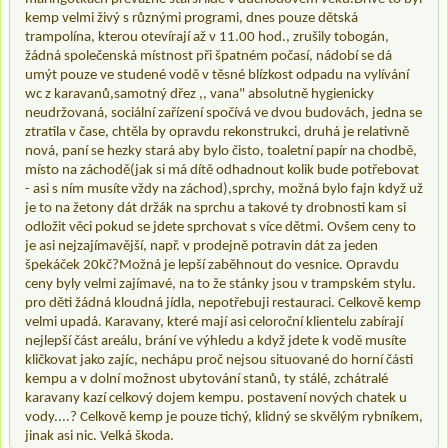
kemp velmi živý s různými programi, dnes pouze dětská
trampolína, kterou otevírají až v 11.00 hod., zrušily tobogán,
žádná společenská místnost při špatném počasí, nádobí se dá
umýt pouze ve studené vodě v těsné blízkost odpadu na vylívání
wc z karavanů,samotný dřez ,, vana" absolutně hygienicky
neudržovaná, sociální zařízení spočívá ve dvou budovách, jedna se
ztratila v čase, chtěla by opravdu rekonstrukci, druhá je relativně
nová, paní se hezky stará aby bylo čisto, toaletní papír na chodbě,
místo na záchodě(jak si má dítě odhadnout kolik bude potřebovat
- asi s ním musíte vždy na záchod),sprchy, možná bylo fajn když už
je to na žetony dát držák na sprchu a takové ty drobnosti kam si
odložit věci pokud se jdete sprchovat s více dětmi. Ovšem ceny to
je asi nejzajímavější, např. v prodejně potravin dát za jeden
špekáček 20kč?Možná je lepší zaběhnout do vesnice. Opravdu
ceny byly velmi zajímavé, na to že stánky jsou v trampském stylu.
pro děti žádná kloudná jídla, nepotřebuji restauraci. Celkově kemp
velmi upadá. Karavany, které mají asi celoroční klientelu zabírají
nejlepší část areálu, brání ve výhledu a když jdete k vodě musíte
kličkovat jako zajíc, nechápu proč nejsou situované do horní části
kempu a v dolní možnost ubytování stanů, ty stálé, zchátralé
karavany kazí celkový dojem kempu. postavení nových chatek u
vody....? Celkově kemp je pouze tichý, klidný se skvělým rybníkem,
jinak asi nic. Velká škoda.