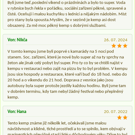
Byli jsme teď,poslední víkend o prázdninách a bylo to super. Voda
v rybníce bych řekla v pořádku, sociální zařízení pěkné, spravené a
čisté. Oceňuji i malou kuchyňku s lednicí a nějakým nádobím. Míst
pro stany byla spousta.Myslím, že v sezóně je kemp asi dost
obsazený. Za mě moc pěkný kemp s dobrými službami.
Von: Nikča
26. 07. 2024
V tomto kempu jsme byli poprvé s kamarády na 5 nocí pod
stanem. Soc. zařízení, které je nové bylo super až na ty sprchy na
žeton ale jinak celý pobyt byl super. Pro ty co by se chtěli najíst v
kempu v restauraci nebo zajít na pizzu by to byl problém. V kempu
jsou sice hospody a restaurace, které vaří buď do 18 hod. nebo do
20 hod a o víkendu do 21 hod. Doprava z vesnice jako jsou
autobusy byla super protože jezdily každou hodinu. Byli jsme tam
v dobrém termínu, kdy tam nebyl žádný festival nebo přeplněný
kemp.
Von: Hana
20. 07. 2022
Tento kemp známe již několik let, očekávali jsme malou
návštěvnost a klidné, tiché prostředí a to se splnilo, kem obývají v
maringotkách převážně starší lidé v důchodovém věku.Dříve to byl