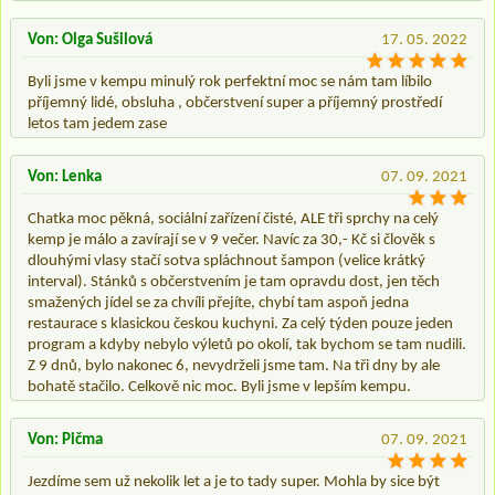
Von: Olga Sušilová
17. 05. 2022
Byli jsme v kempu minulý rok perfektní moc se nám tam líbilo
příjemný lidé, obsluha , občerstvení super a příjemný prostředí
letos tam jedem zase
Von: Lenka
07. 09. 2021
Chatka moc pěkná, sociální zařízení čisté, ALE tři sprchy na celý
kemp je málo a zavírají se v 9 večer. Navíc za 30,- Kč si člověk s
dlouhými vlasy stačí sotva spláchnout šampon (velice krátký
interval). Stánků s občerstvením je tam opravdu dost, jen těch
smažených jídel se za chvíli přejíte, chybí tam aspoň jedna
restaurace s klasickou českou kuchyni. Za celý týden pouze jeden
program a kdyby nebylo výletů po okolí, tak bychom se tam nudili.
Z 9 dnů, bylo nakonec 6, nevydrželi jsme tam. Na tři dny by ale
bohatě stačilo. Celkově nic moc. Byli jsme v lepším kempu.
Von: Pičma
07. 09. 2021
Jezdíme sem už nekolik let a je to tady super. Mohla by sice být