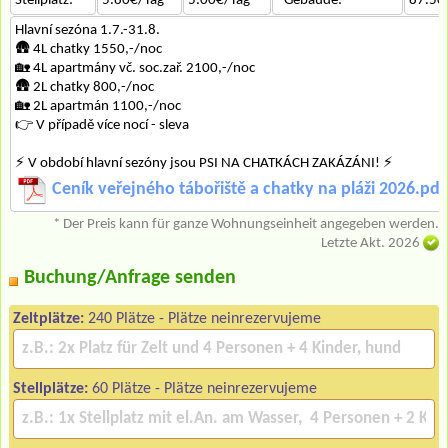
Stellplatz:
5.80€/Tag
5.00€/Tag
*Gebäude:
87.50
Hlavní sezóna 1.7.-31.8.
🛖 4L chatky 1550,-/noc
🏡 4L apartmány vč. soc.zař. 2100,-/noc
🛖 2L chatky 800,-/noc
🏡 2L apartmán 1100,-/noc
👉 V případě více nocí - sleva
⚡ V období hlavní sezóny jsou PSI NA CHATKÁCH ZAKÁZÁNI! ⚡
Ceník veřejného tábořiště a chatky na pláži 2026.pdf
* Der Preis kann für ganze Wohnungseinheit angegeben werden.
Letzte Akt. 2026
Buchung/Anfrage senden
Zeltplätze:
240 Plätze - Plätze neinrezervujeme
Stellplätze:
60 Plätze - Plätze neinrezervujeme