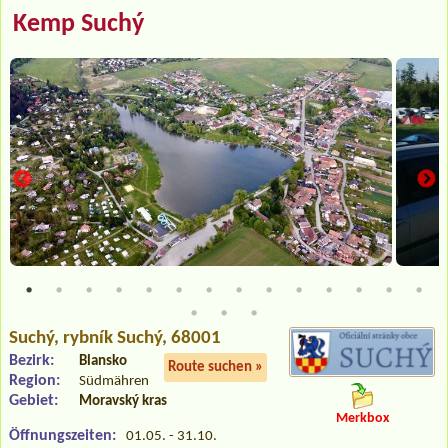
Kemp Suchý
Suchý
, rybník Suchý, 68001
Bezirk:
Blansko
Route suchen »
Region:
Südmähren
Gebiet:
Moravský kras
Merkbox
Öffnungszeiten:
01.05. - 31.10.