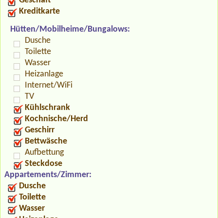
Geschäft
Kreditkarte
Hütten/Mobilheime/Bungalows:
Dusche
Toilette
Wasser
Heizanlage
Internet/WiFi
TV
Kühlschrank
Kochnische/Herd
Geschirr
Bettwäsche
Aufbettung
Steckdose
Appartements/Zimmer:
Dusche
Toilette
Wasser