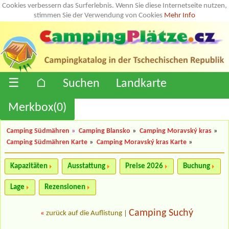
Cookies verbessern das Surferlebnis. Wenn Sie diese Internetseite nutzen,
stimmen Sie der Verwendung von Cookies
Mehr Info
☰
⌂
Suchen
Landkarte
Merkbox(
0
)
Camping Südmähren
»
Camping Blansko
»
Camping Moravský kras
»
Camping Südmähren Karte
»
Camping Moravský kras Karte
»
Kapazitäten
Ausstattung
Preise 2026
Buchung
Lage
Rezensionen
Camping Suchý
«
zurück auf die Auflistung
|