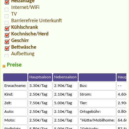
Heizanlage
Internet/WiFi
TV
Barrierefreie Unterkunft
Kühlschrank
Kochnische/Herd
Geschirr
Bettwäsche
Aufbettung
Preise
Hauptsaison
Nebensaison
Haupt
Erwachsene:
3.30€/Tag
2.90€/Tag
Bus:
- -
Kind:
2.50€/Tag
2.10€/Tag
Strom:
4.60€
Zelt:
7.50€/Tag
5.00€/Tag
Tier:
2.90€
Auto:
2.50€/Tag
2.10€/Tag
Ortsgebühr:
0.80€
Moto:
2.50€/Tag
2.10€/Tag
*Hütte/Mobilhome:
64.60