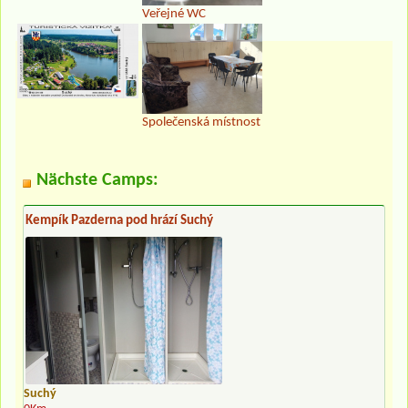
Veřejné WC
Společenská místnost
Nächste Camps:
Kempík Pazderna pod hrází Suchý
Suchý