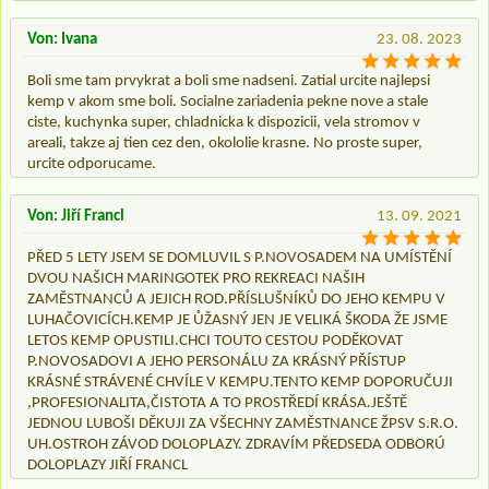
Von: Ivana
23. 08. 2023
Boli sme tam prvykrat a boli sme nadseni. Zatial urcite najlepsi
kemp v akom sme boli. Socialne zariadenia pekne nove a stale
ciste, kuchynka super, chladnicka k dispozicii, vela stromov v
areali, takze aj tien cez den, okololie krasne. No proste super,
urcite odporucame.
Von: Jiří Francl
13. 09. 2021
PŘED 5 LETY JSEM SE DOMLUVIL S P.NOVOSADEM NA UMÍSTĚNÍ
DVOU NAŠICH MARINGOTEK PRO REKREACI NAŠIH
ZAMĚSTNANCŮ A JEJICH ROD.PŘÍSLUŠNÍKŮ DO JEHO KEMPU V
LUHAČOVICÍCH.KEMP JE ŮŽASNÝ JEN JE VELIKÁ ŠKODA ŽE JSME
LETOS KEMP OPUSTILI.CHCI TOUTO CESTOU PODĚKOVAT
P.NOVOSADOVI A JEHO PERSONÁLU ZA KRÁSNÝ PŘÍSTUP
KRÁSNÉ STRÁVENÉ CHVÍLE V KEMPU.TENTO KEMP DOPORUČUJI
,PROFESIONALITA,ČISTOTA A TO PROSTŘEDÍ KRÁSA.JEŠTĚ
JEDNOU LUBOŠI DĚKUJI ZA VŠECHNY ZAMĚSTNANCE ŽPSV S.R.O.
UH.OSTROH ZÁVOD DOLOPLAZY. ZDRAVÍM PŘEDSEDA ODBORÚ
DOLOPLAZY JIŘÍ FRANCL