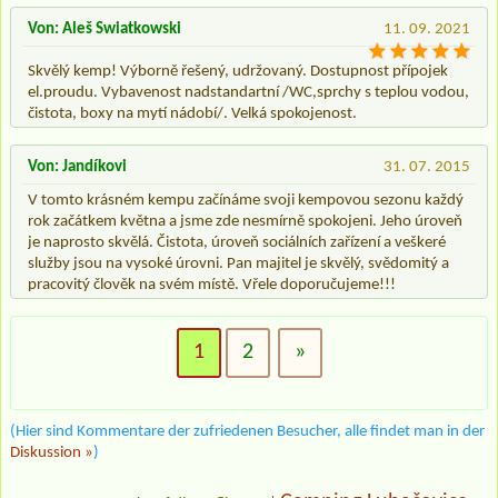
Von: Aleš Swiatkowski
11. 09. 2021
Skvělý kemp! Výborně řešený, udržovaný. Dostupnost přípojek
el.proudu. Vybavenost nadstandartní /WC,sprchy s teplou vodou,
čistota, boxy na mytí nádobí/. Velká spokojenost.
Von: Jandíkovi
31. 07. 2015
V tomto krásném kempu začínáme svoji kempovou sezonu každý
rok začátkem května a jsme zde nesmírně spokojeni. Jeho úroveň
je naprosto skvělá. Čistota, úroveň sociálních zařízení a veškeré
služby jsou na vysoké úrovni. Pan majitel je skvělý, svědomitý a
pracovitý člověk na svém místě. Vřele doporučujeme!!!
1
2
»
(Hier sind Kommentare der zufriedenen Besucher, alle findet man in der
Diskussion »
)