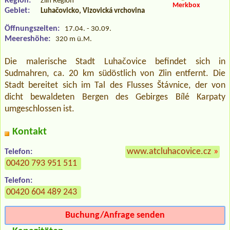
Region:
Zlín Region
Merkbox
Gebiet:
Luhačovicko, Vizovická vrchovina
Öffnungszeiten:
17.04. - 30.09.
Meereshöhe:
320 m ü.M.
Die malerische Stadt Luhačovice befindet sich in
Sudmahren, ca. 20 km südöstlich von Zlin entfernt. Die
Stadt bereitet sich im Tal des Flusses Štávnice, der von
dicht bewaldeten Bergen des Gebirges Bílé Karpaty
umgeschlossen ist.
Kontakt
www.atcluhacovice.cz
»
Telefon:
00420 793 951 511
Telefon:
00420 604 489 243
Buchung/Anfrage senden