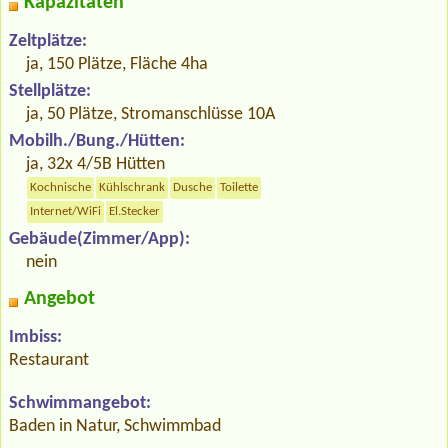
Kapazitäten
Zeltplätze:
ja, 150 Plätze, Fläche 4ha
Stellplätze:
ja, 50 Plätze, Stromanschlüsse 10A
Mobilh./Bung./Hütten:
ja, 32x 4/5B Hütten
Kochnische
Kühlschrank
Dusche
Toilette
Internet/WiFi
El.Stecker
Gebäude(Zimmer/App):
nein
Angebot
Imbiss:
Restaurant
Schwimmangebot:
Baden in Natur, Schwimmbad