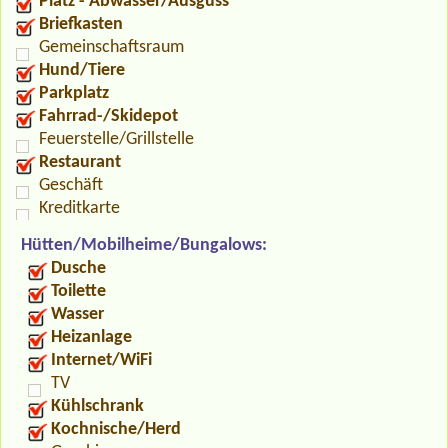
Platz - Abwasser/Ausguss
Briefkasten
Gemeinschaftsraum
Hund/Tiere
Parkplatz
Fahrrad-/Skidepot
Feuerstelle/Grillstelle
Restaurant
Geschäft
Kreditkarte
Hütten/Mobilheime/Bungalows:
Dusche
Toilette
Wasser
Heizanlage
Internet/WiFi
TV
Kühlschrank
Kochnische/Herd