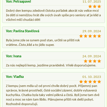
Von: Petraapavel
11. 07. 2025
Dobrý den kempu zdedově čistota pořádek akorát nás velice mrzí
že děti si nemůžou hrát dle svých úvah spíše pro seniory ať je klid a
všichni mlčí chudáci děti
Von: Pavlína Stavělová
29. 09. 2024
Byla jsme zde se synem pod stan, určitě se příští rok
vrátíme..Čisto,klid a to jídlo super.
Von: Ivana
24. 09. 2024
Za nás nejlepší kemp, jezdíme pravidelně. Vřelé doporučujeme.
Von: Vlaďka
01. 10. 2023
Z kempu jsem měla už od první chvíle dobrý pocit. Příjemný pan
správce, krásné prostředí, čisté sociální zázemí, dobře vybavená
kuchyňka. Chatka byla taky velmi pěkná a čistá. Byli jsme tam dvě
noci a moc se nám tam líbilo. Plánujeme příští rok delší pobyt.
Rozhodně doporučuji.