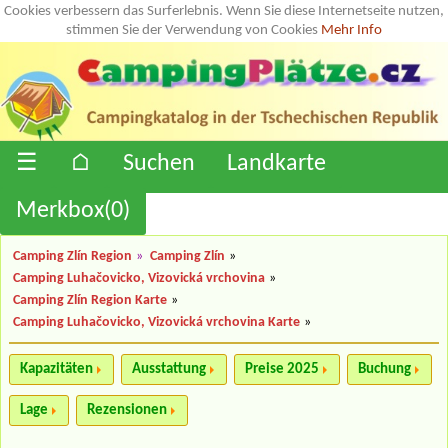
Cookies verbessern das Surferlebnis. Wenn Sie diese Internetseite nutzen,
stimmen Sie der Verwendung von Cookies
Mehr Info
☰
⌂
Suchen
Landkarte
Merkbox(
0
)
Camping Zlín Region
»
Camping Zlín
»
Camping Luhačovicko, Vizovická vrchovina
»
Camping Zlín Region Karte
»
Camping Luhačovicko, Vizovická vrchovina Karte
»
Kapazitäten
Ausstattung
Preise 2025
Buchung
Lage
Rezensionen