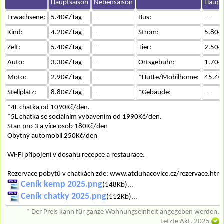
Hauptsaison
Nebensaison
Haupt
Erwachsene:
5.40€/Tag
- -
Bus:
- -
Kind:
4.20€/Tag
- -
Strom:
5.80€
Zelt:
5.40€/Tag
- -
Tier:
2.50€
Auto:
3.30€/Tag
- -
Ortsgebühr:
1.70€
Moto:
2.90€/Tag
- -
*Hütte/Mobilhome:
45.40
Stellplatz:
8.80€/Tag
- -
*Gebäude:
- -
*4L chatka od 1090Kč/den.
*5L chatka se sociálním vybavením od 1990Kč/den.
Stan pro 3 a více osob 180Kč/den
Obytný automobil 250Kč/den
Wi-Fi připojení v dosahu recepce a restaurace.
Rezervace pobytů v chatkách zde: www.atcluhacovice.cz/rezervace.html
Ceník kemp 2025.png
(148Kb)...
Ceník chatky 2025.png
(112Kb)...
* Der Preis kann für ganze Wohnungseinheit angegeben werden.
Letzte Akt. 2025