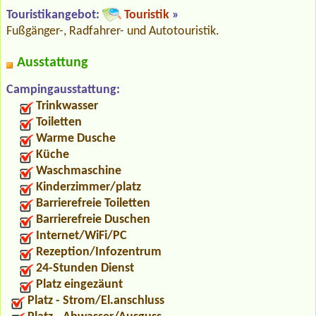
Touristikangebot:
Touristik
»
Fußgänger-, Radfahrer- und Autotouristik.
Ausstattung
Campingausstattung:
Trinkwasser
Toiletten
Warme Dusche
Küche
Waschmaschine
Kinderzimmer/platz
Barrierefreie Toiletten
Barrierefreie Duschen
Internet/WiFi/PC
Rezeption/Infozentrum
24-Stunden Dienst
Platz eingezäunt
Platz - Strom/El.anschluss