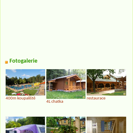
Fotogalerie
400m koupaliště
restaurace
4L chatka