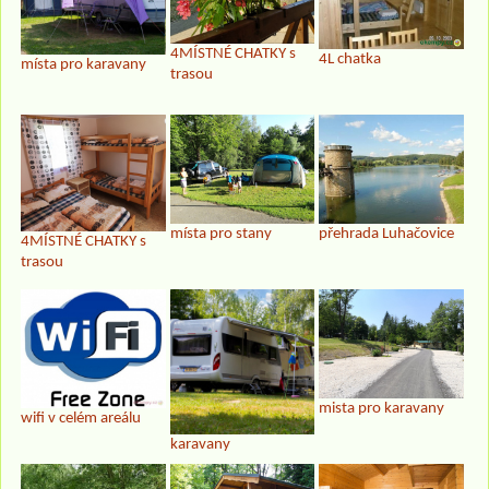
4MÍSTNÉ CHATKY s
4L chatka
místa pro karavany
trasou
místa pro stany
přehrada Luhačovice
4MÍSTNÉ CHATKY s
trasou
mista pro karavany
wifi v celém areálu
karavany