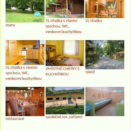
5L chatka s vlastní
5L chatka
stany
sprchou, WC,
venkovní kuchyňkou
5L chatka s vlastní
4MÍSTNÉ CHATKY S
vjezd
sprchou, WC,
KUCHYŇKOU
venkovní kuchyňkou
společné soc.zařízení
restaurace