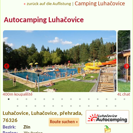
Camping Luhačovice
«
zurück auf die Auflistung
|
Autocamping Luhačovice
400m koupaliště
4L chatk
Luhačovice
, Luhačovice, přehrada,
76326
Route suchen »
Bezirk:
Zlín