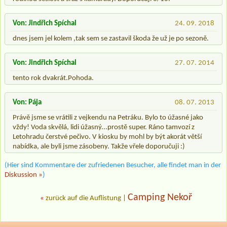
Von: Jindřich Spíchal
24. 09. 2018
dnes jsem jel kolem ,tak sem se zastavil škoda že už je po sezoně.
Von: Jindřich Spíchal
27. 07. 2014
tento rok dvakrát.Pohoda.
Von: Pája
08. 07. 2013
Právě jsme se vrátili z vejkendu na Petráku. Bylo to úžasné jako
vždy! Voda skvělá, lidi úžasný...prostě super. Ráno tamvozí z
Letohradu čerstvé pečivo. V kiosku by mohl by být akorát větší
nabídka, ale byli jsme zásobeny. Takže vřele doporučuji :)
(Hier sind Kommentare der zufriedenen Besucher, alle findet man in der
Diskussion »
)
Camping Nekoř
«
zurück auf die Auflistung
|