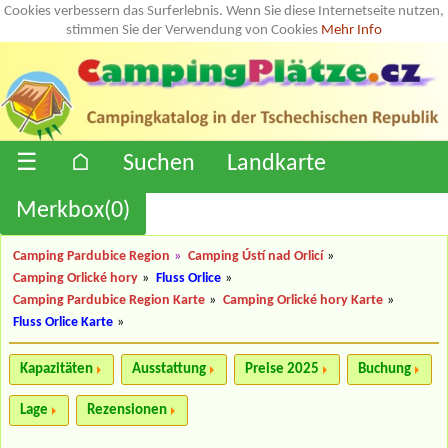
Cookies verbessern das Surferlebnis. Wenn Sie diese Internetseite nutzen,
stimmen Sie der Verwendung von Cookies
Mehr Info
☰
⌂
Suchen
Landkarte
Merkbox(
0
)
Camping Pardubice Region
»
Camping Ústí nad Orlicí
»
Camping Orlické hory
»
Fluss Orlice
»
Camping Pardubice Region Karte
»
Camping Orlické hory Karte
»
Fluss Orlice Karte
»
Kapazitäten
Ausstattung
Preise 2025
Buchung
Lage
Rezensionen