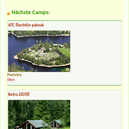
Nächste Camps:
ATC Šlechtův palouk
Pastviny
0Km
Retro ZÁTIŠÍ