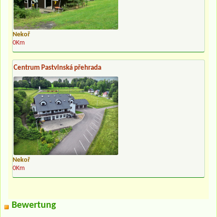
Nekoř
0Km
Centrum Pastvinská přehrada
Nekoř
0Km
Bewertung