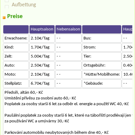
Aufbettung
Preise
Hauptsaison
Nebensaison
Haupt
Erwachsene:
2.10€/Tag
- -
Bus:
- -
Kind:
1.70€/Tag
- -
Strom:
1.70€
Zelt:
5.00€/Tag
- -
Tier:
2.50€
Auto:
2.50€/Tag
- -
Ortsgebühr:
0.40€
Moto:
2.10€/Tag
- -
*Hütte/Mobilhome:
10.40
Stellplatz:
6.70€/Tag
- -
*Gebäude:
- -
Předsíň, altán 60,- Kč
Umístění přívěsu za osobní auto 60,- Kč
Poplatek za osoby starší 6 let za odběr el. energie a použití WC 40,-Kč
Paušální poplatek za osoby starší 6 let, které na tábořišti prodlévají jen 
za používání WC a umývárny 30,-Kč
Parkování automobilu neubytovaných během dne 40,- Kč