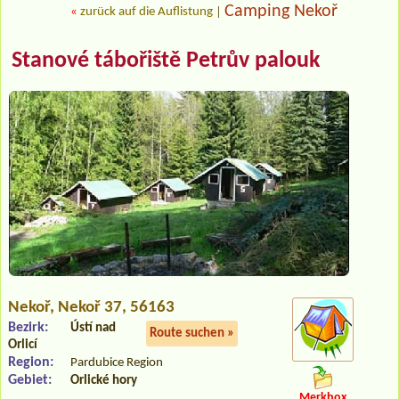
Camping Nekoř
«
zurück auf die Auflistung
|
Stanové tábořiště Petrův palouk
Nekoř
, Nekoř 37, 56163
Bezirk:
Ústí nad
Route suchen »
Orlicí
Region:
Pardubice Region
Gebiet:
Orlické hory
Merkbox