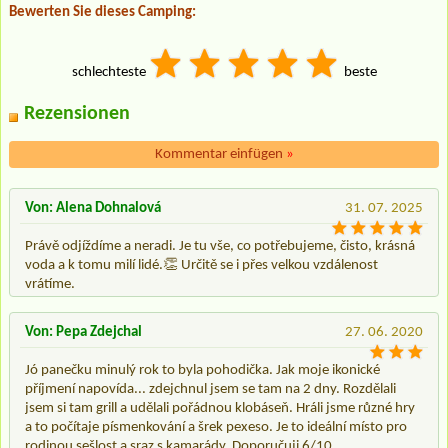
Bewerten Sie dieses Camping:
schlechteste
beste
Rezensionen
Kommentar einfügen
»
Von: Alena Dohnalová
31. 07. 2025
Právě odjíždíme a neradi. Je tu vše, co potřebujeme, čisto, krásná
voda a k tomu milí lidé.👏 Určitě se i přes velkou vzdálenost
vrátíme.
Von: Pepa Zdejchal
27. 06. 2020
Jó panečku minulý rok to byla pohodička. Jak moje ikonické
příjmení napovída... zdejchnul jsem se tam na 2 dny. Rozdělali
jsem si tam grill a udělali pořádnou klobáseň. Hráli jsme různé hry
a to počítaje písmenkování a šrek pexeso. Je to ideální místo pro
rodinou sešlost a sraz s kamarády. Doporučuji 6/10.