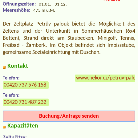
Öffnungszeiten:
01.01. - 31.12.
Meereshöhe:
475 m ü.M.
Der Zeltplatz Petrův palouk bietet die Möglichkeit des
Zeltens und der Unterkunft in Sommerhäuschen (6x4
Betten), Strand direkt am Staubecken. Minigolf, Tennis,
Freibad - Žamberk. Im Objekt befindet sich Imbissstube,
gemeinsame Sozialeinrichtung mit Duschen.
Kontakt
www.nekor.cz/petruv-palo
Telefon:
00420 737 576 158
Telefon:
00420 731 487 232
Buchung/Anfrage senden
Kapazitäten
Zeltplätze: