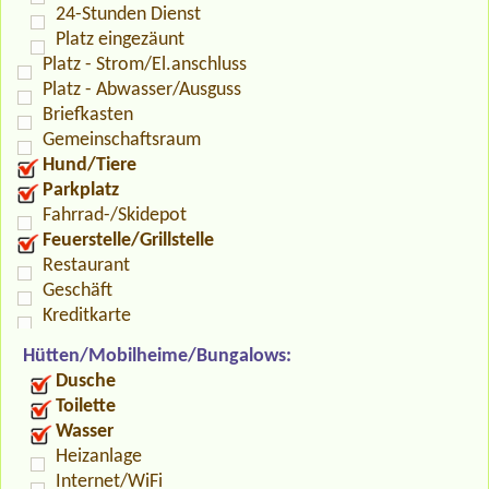
24-Stunden Dienst
Platz eingezäunt
Platz - Strom/El.anschluss
Platz - Abwasser/Ausguss
Briefkasten
Gemeinschaftsraum
Hund/Tiere
Parkplatz
Fahrrad-/Skidepot
Feuerstelle/Grillstelle
Restaurant
Geschäft
Kreditkarte
Hütten/Mobilheime/Bungalows:
Dusche
Toilette
Wasser
Heizanlage
Internet/WiFi