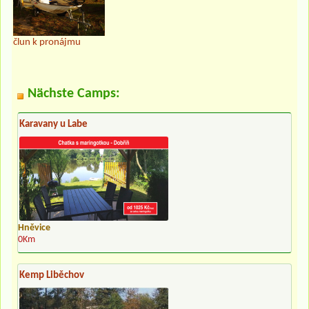
člun k pronájmu
Nächste Camps:
Karavany u Labe
Hněvice
0Km
Kemp Liběchov