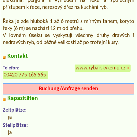
elektřina, pergola s výhledem na řeku a společným
přístupem k řece, nerezový dřez na kuchání ryb.
Řeka je zde hluboká 1 až 6 metrů s mírným tahem, koryto
řeky (6 m) se nachází 12 m od břehu.
V lovném úseku se vyskytují všechny druhy dravých i
nedravých ryb, od běžné velikosti až po trofejní kusy.
Kontakt
www.rybarskykemp.cz
»
Telefon:
00420 775 165 565
Buchung/Anfrage senden
Kapazitäten
Zeltplätze:
ja
Stellplätze:
ja