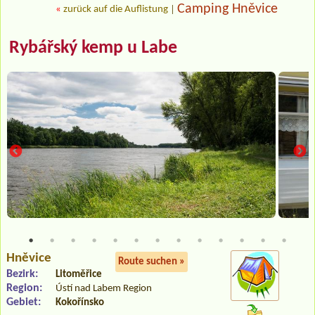
Camping Hněvice
«
zurück auf die Auflistung
|
Rybářský kemp u Labe
Hněvice
Route suchen »
Bezirk:
Litoměřice
Region:
Ústí nad Labem Region
Gebiet:
Kokořínsko