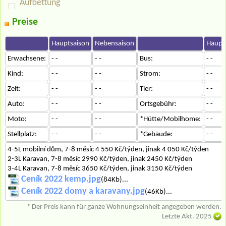
Aufbettung
Preise
Hauptsaison
Nebensaison
Haupt
Erwachsene:
- -
- -
Bus:
- -
Kind:
- -
- -
Strom:
- -
Zelt:
- -
- -
Tier:
- -
Auto:
- -
- -
Ortsgebühr:
- -
Moto:
- -
- -
*Hütte/Mobilhome:
- -
Stellplatz:
- -
- -
*Gebäude:
- -
4-5L mobilní dům, 7-8 měsíc 4 550 Kč/týden, jinak 4 050 Kč/týden
2-3L Karavan, 7-8 měsíc 2990 Kč/týden, jinak 2450 Kč/týden
3-4L Karavan, 7-8 měsíc 3650 Kč/týden, jinak 3150 Kč/týden
Ceník 2022 kemp.jpg
(84Kb)...
Ceník 2022 domy a karavany.jpg
(46Kb)...
* Der Preis kann für ganze Wohnungseinheit angegeben werden.
Letzte Akt. 2025