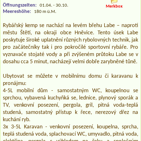
Öffnungszeiten:
01.04. - 30.10.
Merkbox
Meereshöhe:
180 m ü.M.
Rybářský kemp se nachází na levém břehu Labe – naproti
městu Štětí, na okraji obce Hněvice. Tento úsek Labe
poskytuje široké uplatnění různých rybolovných technik, jak
pro začátečníky tak i pro pokročilé sportovní rybáře. Pro
vyznavače stojaté vody a při zvýšeném průtoku Labe se v
dosahu cca 5 minut, nacházejí velmi dobře zarybněné tůně.
Ubytovat se můžete v mobilnímu domu či karavanu k
pronájmu:
4-5L mobilní dům - samostatným WC, koupelnou se
sprchou, vybavená kuchyňká se, lednice, plynový sporák a
TV, venkovní posezení, pergola, gril, pitná voda-teplá
studená, samostatný přístup k řece, nerezový dřez na
kuchání ryb.
3x 3-5L Karavan - venkovní posezení, koupelna, sprcha,
teplá studená voda, splachovací WC, umyvadlo, pitná voda,