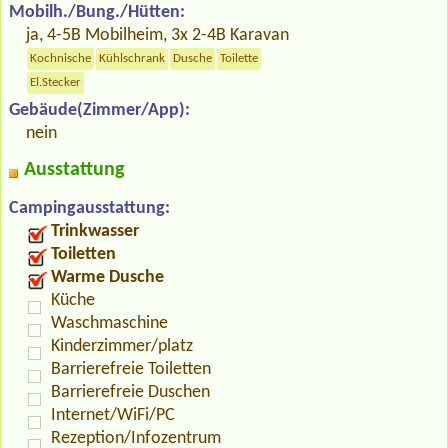
Mobilh./Bung./Hütten:
ja, 4-5B Mobilheim, 3x 2-4B Karavan
Kochnische
Kühlschrank
Dusche
Toilette
El.Stecker
Gebäude(Zimmer/App):
nein
Ausstattung
Campingausstattung:
Trinkwasser
Toiletten
Warme Dusche
Küche
Waschmaschine
Kinderzimmer/platz
Barrierefreie Toiletten
Barrierefreie Duschen
Internet/WiFi/PC
Rezeption/Infozentrum