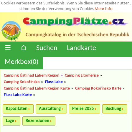
Cookies verbessern das Surferlebnis. Wenn Sie diese Internetseite nutzen,
stimmen Sie der Verwendung von Cookies
Mehr Info
☰
⌂
Suchen
Landkarte
Merkbox(
0
)
Camping Ústí nad Labem Region
»
Camping Litoměřice
»
Camping Kokořínsko
»
Fluss Labe
»
Camping Ústí nad Labem Region Karte
»
Camping Kokořínsko Karte
»
Fluss Labe Karte
»
Kapazitäten
Ausstattung
Preise 2025
Buchung
Lage
Rezensionen