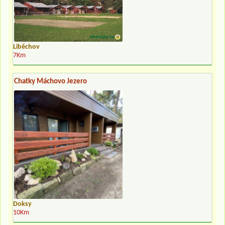
Liběchov
7Km
Chatky Máchovo Jezero
Doksy
10Km