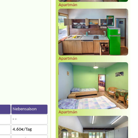
Apartmán
Apartmán
n
Nebensaison
Apartmán
- -
4.60€/Tag