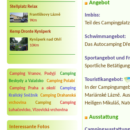
Angebot
Stellplatz Relax
Imbiss:
Františkovy Lázně
9Km
Teil des Campingplat
Kemp Dronte Kynšperk
Schwimmangebot:
Kynšperk nad Ohří
Das Autocamping Dřen
10Km
Sportangebot und Fre
Sportliche Betätigung:
Camping Vranov, Podyjí
Camping
Touristikangebot:
Beskydy a Valašsko
Camping Polabí
In der Campingumgebu
Camping Praha a okolí
Camping
Mariánské Lázně. Ausf
Kralický Sněžník
Camping Drahanská
Heiligen Mikuláš, Na
vrchovina
Camping
Camping
Luhačovicko, Vizovická vrchovina
Ausstattung
Interessante Fotos
Campingausstattung