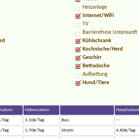
Heizanlage
Internet/WiFi
TV
Barrierefreie Unterkunft
rd
Kühlschrank
Kochnische/Herd
Geschirr
Bettwäsche
Aufbettung
Hund/Tiere
saison
Nebensaison
Hauptsaiso
/Tag
3.10€/Tag
Bus:
- -
/Tag
1.70€/Tag
Strom:
4.60€/Tag