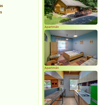
ss
ss
Apartmán
Apartmán