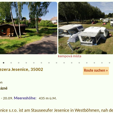
kempová místa
jezera Jesenice, 35002
Route suchen »
on
lázně
Meereshöhe:
 - 20.09.
435 m ü.M.
ce s.r.o. ist am Stauseeufer Jesenice in Westböhmen, nah der