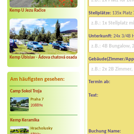
Kemp U Jezu Račice
Stellplätze:
135x Platz
Unterkunft:
24x 3/4B 
Kemp Úbislav - Ádova chatová osada
Gebäude(Zimmer/App
Am häufigsten gesehen:
Termin ab:
Camp Sokol Troja
Text:
Praha 7
20889x
Kemp Keramika
Hracholusky
Buchung Name: