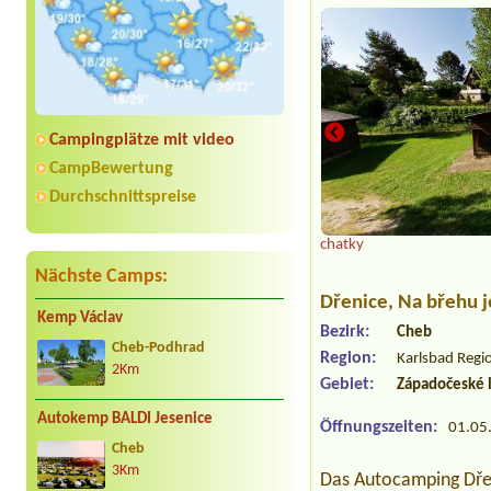
Campingplätze mit video
CampBewertung
Durchschnittspreise
chatky
Nächste Camps:
Dřenice
, Na břehu 
Kemp Václav
Bezirk:
Cheb
Cheb-Podhrad
Region:
Karlsbad Regi
2Km
Gebiet:
Západočeské 
Autokemp BALDI Jesenice
Öffnungszeiten:
01.05.
Cheb
3Km
Das Autocamping Dřeni