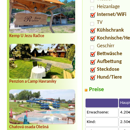
Heizanlage
Internet/WiFi
TV
Kühlschrank
Kemp U Jezu Račice
Kochnische/He
Geschirr
Bettwäsche
Aufbettung
Steckdose
Hund/Tiere
Penzion a Camp Havraníky
Preise
Haupt
Erwachsene:
4.20€
Kind:
2.50€
Chatová osada Olešná