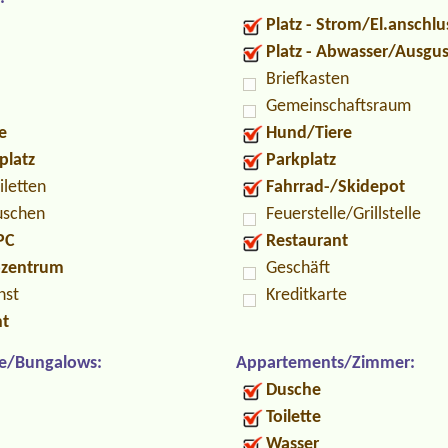
Platz - Strom/El.anschlu
Platz - Abwasser/Ausgu
Briefkasten
Gemeinschaftsraum
e
Hund/Tiere
platz
Parkplatz
iletten
Fahrrad-/Skidepot
uschen
Feuerstelle/Grillstelle
PC
Restaurant
ozentrum
Geschäft
nst
Kreditkarte
nt
e/Bungalows:
Appartements/Zimmer:
Dusche
Toilette
Wasser