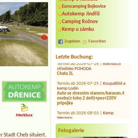
Eurocamping Bojkovice
Termin ab 2026-09-17 |
Camp Pálava -
Autokemp Jindřiš
Nové Mlýny
2x 4L chatka (spolu 4 osoby) + 2 auta
Camping Rožnov
Kemp u zámku
Termin ab 2026-08-06 |
Sportcentrumloket
1 malý stan pro 4 osoby (-2 děti a 2
Zugeben
Favoriten
dospeli)
Termin ab 2026-07-26 |
Rekreační
Letzte Buchung:
středisko POHODA
Chata 2L
kempová místa
Termin ab 2026-07-25 |
Koupaliště a
kemp Lodín
Auto se stresnim stanem/karavan,4
osoby(z toho 2 deti)+pes+220V
pripojka
Termin ab 2026-08-03 |
Kemp
Western
Srub
Merkbox
Termin ab 2026-07-29 |
Stellplatz
Český Krumlov
Fotogalerie
 Stadt Cheb situiert.
1 místo + el.přípojka, voda, 2 os. + 2