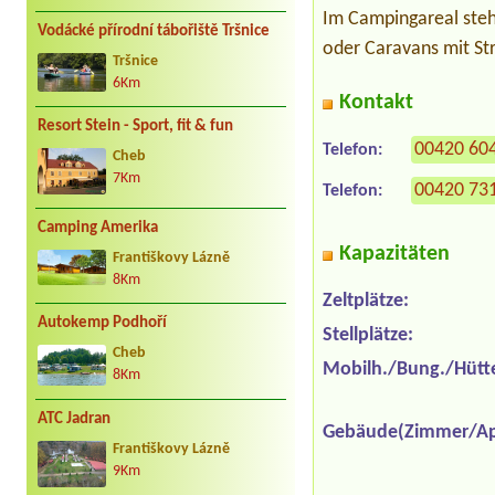
Im Campingareal steh
Vodácké přírodní tábořiště Tršnice
oder Caravans mit St
Tršnice
6Km
Kontakt
Resort Stein - Sport, fit & fun
00420 60
Telefon:
Cheb
7Km
00420 73
Telefon:
Camping Amerika
Kapazitäten
Františkovy Lázně
8Km
Zeltplätze:
Autokemp Podhoří
Stellplätze:
Cheb
Mobilh./Bung./Hütt
8Km
ATC Jadran
Gebäude(Zimmer/Ap
Františkovy Lázně
9Km