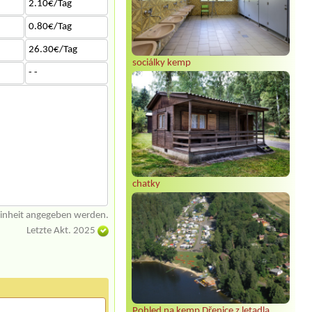
2.10€/Tag
0.80€/Tag
26.30€/Tag
sociálky kemp
- -
chatky
einheit angegeben werden.
Letzte Akt. 2025
Pohled na kemp Dřenice z letadla