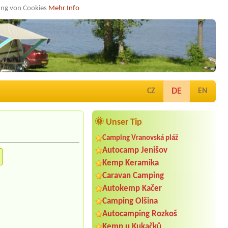
dung von Cookies
Mehr Info
DE
CZ
EN
🌞 Unser Tip
Camping Vranovská pláž
Autocamp Jenišov
Kemp Keramika
Caravan Camping
Autokemp Kačer
Camping Olšina
Autocamping Rozkoš
Kemp u Kukačků