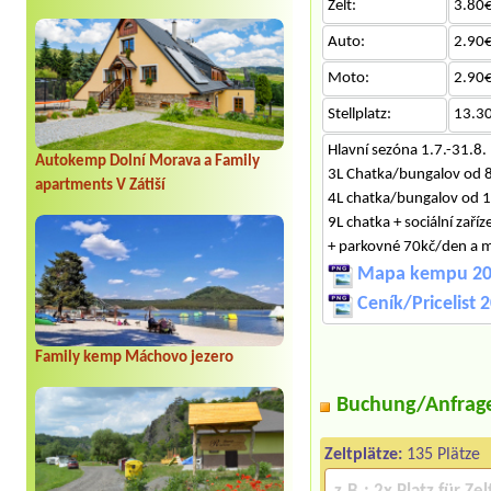
Zelt:
3.80€
Auto:
2.90€
Moto:
2.90€
Stellplatz:
13.3
Hlavní sezóna 1.7.-31.8.
Autokemp Dolní Morava a Family
3L Chatka/bungalov od 
apartments V Zátiší
4L chatka/bungalov od 
9L chatka + sociální zaří
+ parkovné 70kč/den a mě
Mapa kempu 20
Ceník/Pricelist 
Family kemp Máchovo jezero
Buchung/Anfrag
Zeltplätze:
135 Plätze