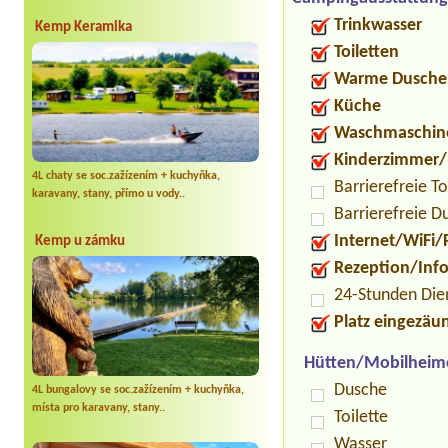
Trinkwasser
Kemp Keramika
Toiletten
Warme Dusche
Küche
Waschmaschin
Kinderzimmer/
4L chaty se soc.zažízením + kuchyňka,
Barrierefreie To
karavany, stany, přímo u vody..
Barrierefreie D
Internet/WiFi/
Kemp u zámku
Rezeption/Inf
24-Stunden Die
Platz eingezäu
Hütten/Mobilheim
Dusche
4L bungalovy se soc.zažízením + kuchyňka,
místa pro karavany, stany..
Toilette
Wasser