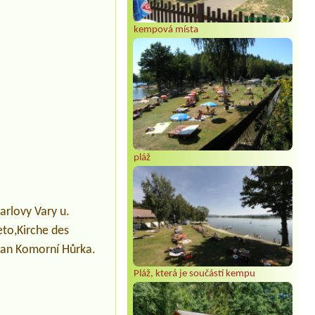
kempová místa
pláž
arlovy Vary u.
eto,Kirche des
kan Komorní Hůrka.
Pláž, která je součástí kempu