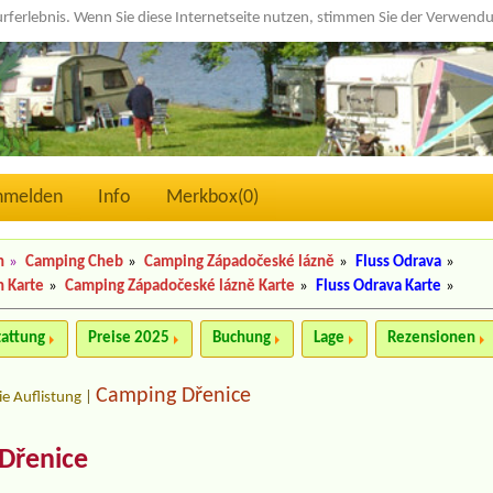
urferlebnis. Wenn Sie diese Internetseite nutzen, stimmen Sie der Verwen
nmelden
Info
Merkbox(
0
)
n
»
Camping Cheb
»
Camping Západočeské lázně
»
Fluss Odrava
»
n Karte
»
Camping Západočeské lázně Karte
»
Fluss Odrava Karte
»
tattung
Preise 2025
Buchung
Lage
Rezensionen
Camping Dřenice
ie Auflistung
|
Dřenice