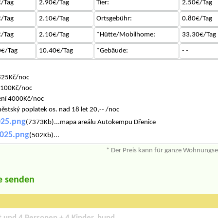
/Tag
2.90€/Tag
Tier:
2.50€/Tag
/Tag
2.10€/Tag
Ortsgebühr:
0.80€/Tag
/Tag
2.10€/Tag
*Hütte/Mobilhome:
33.30€/Tag
0€/Tag
10.40€/Tag
*Gebäude:
- -
825Kč/noc
1100Kč/noc
zení 4000Kč/noc
stský poplatek os. nad 18 let 20,-- /noc
25.png
(7373Kb)...mapa areálu Autokempu Dřenice
2025.png
(502Kb)...
* Der Preis kann für ganze Wohnungs
e senden