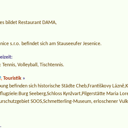
zes bildet Restaurant DAMA,
ice s.r.o. befindet sich am Stauseeufer Jesenice.
izeit:
 Tennis, Volleyball, Tischtennis.
Touristik
»
ng befinden sich historische Städte Cheb,Františkovy Lázně,K
lugziele:Burg Seeberg,Schloss Kynžvart,Pilgerstätte Maria Lor
turschutzgebiet SOOS,Schmetterling-Museum, erloschener Vul
: