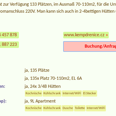
t zur Verfügung 133 Plätzen, im Ausmaß 70-110m2, für die Unt
romanschluss 220V. Man kann sich auch in 2-4bettigen Hütten 
4 457 878
www.kempdrenice.cz
»
1 887 223
Buchung/Anfra
ja, 135 Plätze
ja, 135x Platz 70-110m2, EL 6A
en:
ja, 24x 3/4B Hütten
Kochnische
Kühlschrank
Internet/WiFi
El.Stecker
p):
ja, 9L Apartment
Kochnische
Kühlschrank
Dusche
Toilette
Internet/WiFi