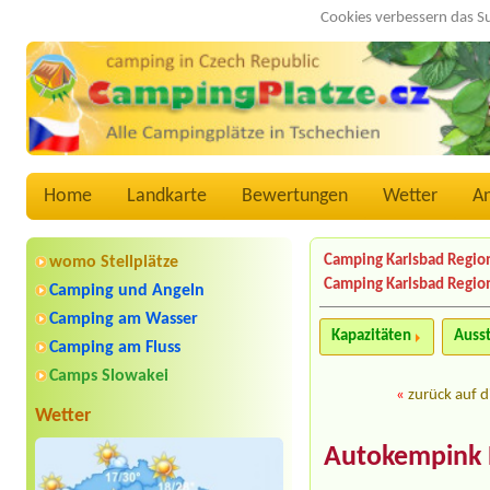
Cookies verbessern das S
Home
Landkarte
Bewertungen
Wetter
A
Camping Karlsbad Regio
womo Stellplätze
Camping Karlsbad Regio
Camping und Angeln
Camping am Wasser
Kapazitäten
Auss
Camping am Fluss
Camps Slowakei
«
zurück auf d
Wetter
Autokempink 