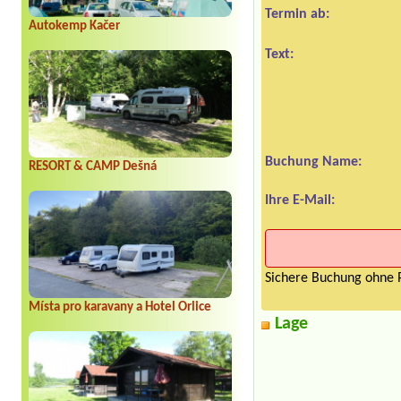
Termin ab:
Autokemp Kačer
Text:
Buchung Name:
RESORT & CAMP Dešná
Ihre E-Mail:
Sichere Buchung ohne P
Místa pro karavany a Hotel Orlice
Lage