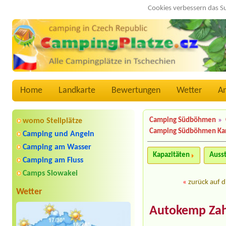
Cookies verbessern das S
Home
Landkarte
Bewertungen
Wetter
A
Camping Südböhmen
»
womo Stellplätze
Camping Südböhmen Ka
Camping und Angeln
Camping am Wasser
Kapazitäten
Auss
Camping am Fluss
Camps Slowakei
«
zurück auf d
Wetter
Autokemp Za