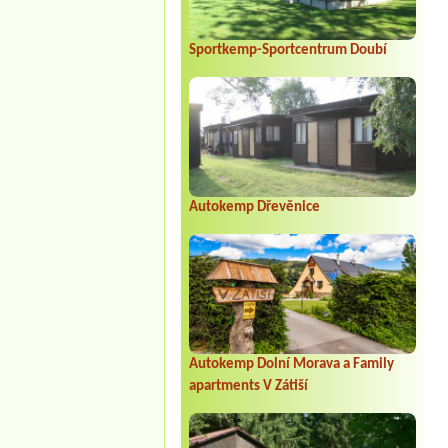
Sportkemp-Sportcentrum Doubí
Autokemp Dřevěnice
Autokemp Dolní Morava a Family
apartments V Zátiší