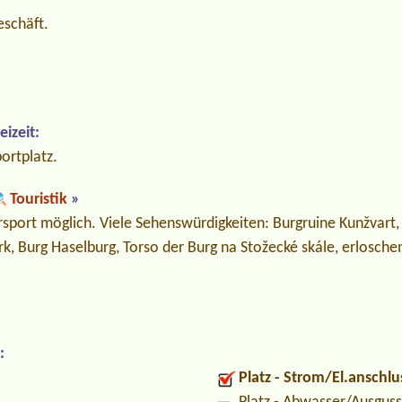
eschäft.
izeit:
ortplatz.
Touristik
»
port möglich. Viele Sehenswürdigkeiten: Burgruine Kunžvart, 
k, Burg Haselburg, Torso der Burg na Stožecké skále, erlosche
:
Platz - Strom/El.anschlu