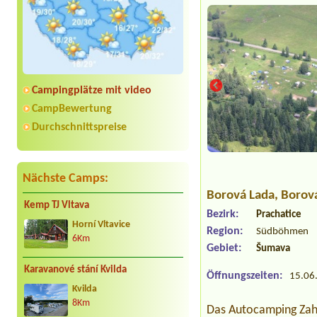
Campingplätze mit video
CampBewertung
Durchschnittspreise
em Zahrádky
Nächste Camps:
Borová Lada
, Borov
Kemp TJ Vltava
Bezirk:
Prachatice
Horní Vltavice
Region:
Südböhmen
6Km
Gebiet:
Šumava
Karavanové stání Kvilda
Öffnungszeiten:
15.06.
Kvilda
8Km
Das Autocamping Zahr