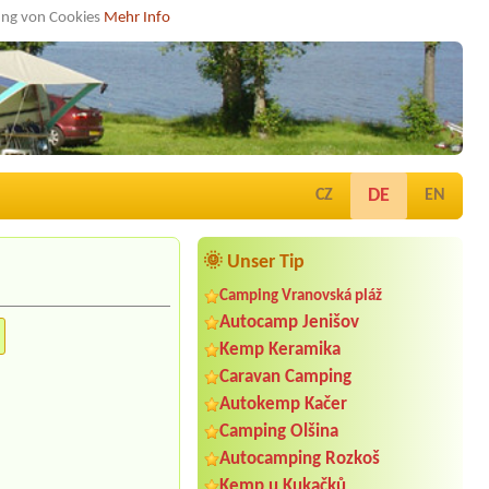
dung von Cookies
Mehr Info
DE
CZ
EN
🌞 Unser Tip
Camping Vranovská pláž
Autocamp Jenišov
Kemp Keramika
Caravan Camping
Autokemp Kačer
Camping Olšina
Autocamping Rozkoš
Kemp u Kukačků