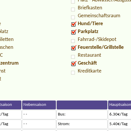
Platz - Abwasser/Ausguss
Briefkasten
Gemeinschaftsraum
e
Hund/Tiere
latz
Parkplatz
iletten
Fahrrad-/Skidepot
uschen
Feuerstelle/Grillstelle
PC
Restaurant
ozentrum
Geschäft
nst
Kreditkarte
t
saison
Nebensaison
Hauptsaiso
/Tag
- -
Bus:
6.30€/Tag
/Tag
- -
Strom:
5.40€/Tag