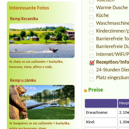
Toiletten
Warme Dusche
Interessante Fotos
Küche
Kemp Keramika
Waschmaschin
Kinderzimmer/p
Barrierefreie To
Barrierefreie D
Internet/WiFi/
Rezeption/Inf
4L chaty se soc.zažízením + kuchyňka,
karavany, stany, přímo u vody..
24-Stunden Die
Platz eingezäun
Kemp u zámku
Preise
Haupt
Erwachsene:
2.10€
Kind:
1.30€
4L bungalovy se soc.zažízením + kuchyňka,
místa pro karavany, stany..