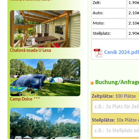
Zelt:
1.90€
Auto:
2.10€
Moto:
2.10€
Stellplatz:
2.90€
Chatová osada U Lesa
Ceník 2024.pd
Buchung/Anfrag
Zeltplätze:
100 Plätze
Camp Dolce ***
Stellplätze:
10x Plätze 