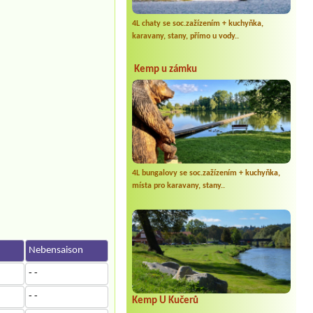
4L chaty se soc.zažízením + kuchyňka,
karavany, stany, přímo u vody..
Kemp u zámku
4L bungalovy se soc.zažízením + kuchyňka,
místa pro karavany, stany..
n
Nebensaison
- -
- -
Kemp U Kučerů