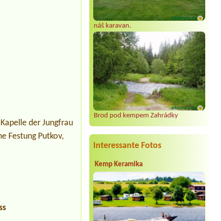
náš karavan.
Brod pod kempem Zahrádky
Kapelle der Jungfrau
ne Festung Putkov,
Interessante Fotos
Kemp Keramika
ss