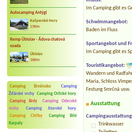
Imbiss:
Im Camping gibt es G
Autocamping Antýgl
Kašperské Hory
Schwimmangebot:
15Km
Baden im Fluss
Kemp Úbislav - Ádova chatová
Sportangebot und Fre
osada
Im Camping gibt es Sp
Úbislav
16Km
Touristikangebot:
Wandern und Radfahrs
Maria, Schloss Vimper
Camping Brněnsko
Camping
Festung Smrčná usw.
Žďárské vrchy
Camping Orlické hory
Camping Brdy
Camping Oderské
Ausstattung
vrchy
Camping Jizerské hory
Campingausstattung
Camping Chřiby
Camping Bílé
Karpaty
Trinkwasser