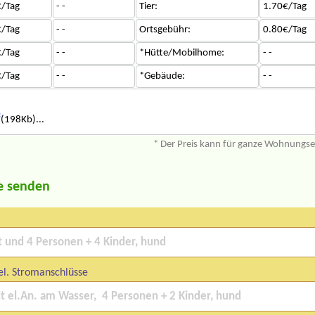
/Tag
- -
Tier:
1.70€/Tag
/Tag
- -
Ortsgebühr:
0.80€/Tag
/Tag
- -
*Hütte/Mobilhome:
- -
/Tag
- -
*Gebäude:
- -
f
(198Kb)...
* Der Preis kann für ganze Wohnungs
e senden
el. Stromanschlüsse