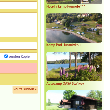
Hotel a kemp Formule***
Kemp Pod Husarůvkou
senden Kopie
Autocamp OASA Staňkov
Route suchen »