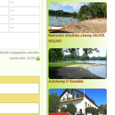
- -
- -
- -
- -
Rekreační středisko a kemp JACHTA
HOLANY
einheit angegeben werden.
Letzte Akt. 2026
Autokemp U Tomášků