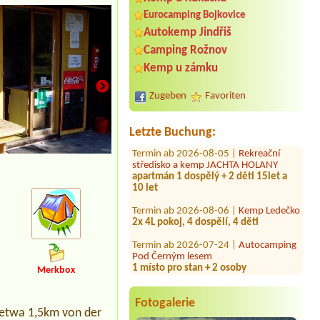
Eurocamping Bojkovice
Autokemp Jindřiš
Termin ab 2026-08-13 |
Autocamp
Camping Rožnov
Erika
1 person + 1 small camping-car
Kemp u zámku
(Citroen Berlingo)
Zugeben
Favoriten
Termin ab 2026-08-17 |
Kemp Oáza
1 Stellplatz mit Strom ,1 Person
Letzte Buchung:
Termin ab 2026-08-05 |
Rekreační
středisko a kemp JACHTA HOLANY
apartmán 1 dospělý + 2 děti 15let a
náš karavan.
10 let
Termin ab 2026-08-06 |
Kemp Ledečko
2x 4L pokoj, 4 dospělí, 4 děti
Termin ab 2026-07-24 |
Autocamping
Pod Černým lesem
1 místo pro stan + 2 osoby
Merkbox
Termin ab 2026-08-08 |
Chatová
osada Olešná
El chatka pro 3 osoby
Fotogalerie
 etwa 1,5km von der
Termin ab 2026-07-30 |
Kemp krásná