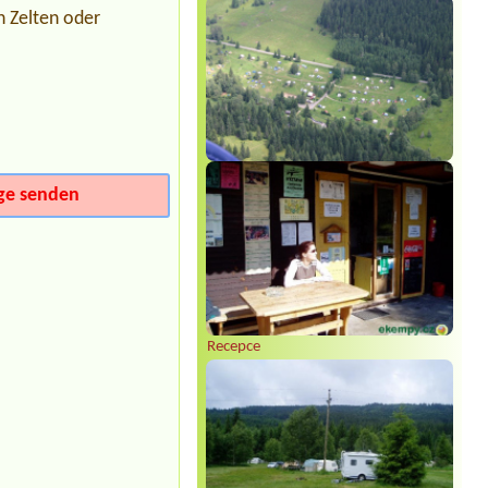
Morava
n Zelten oder
obytné auto, el. přípojka, 2 dospělí +
1 dítě
Termin ab 2026-07-30 |
Minikemp
Harta
Chatka 4 osoby
Termin ab 2026-08-07 |
Kemp Piraňa
Nechranice
2x places for tent, 3 persons, 1 dog, 1
ge senden
car
Termin ab 2026-08-02 |
Kemp U
Hrocha
1 stan, 2 osoby
Recepce