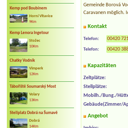
Gemeinde Borová Voda
Kemp pod Boubínem
Caravanen möglich. Id
Horní Vltavice
9Km
Kontakt
Kemp Lenora Ingetour
00420 72
Telefon:
Stožec
10Km
00420 38
Telefon:
Chatky Vodník
Kapazitäten
Vimperk
12Km
Zeltplätze:
Stellplätze:
Tábořiště Soumarský Most
Volary
Mobilh./Bung./Hütt
13Km
Gebäude(Zimmer/Ap
Stellplatz Dobrá na Šumavě
Angebot
Dobrá
14Km