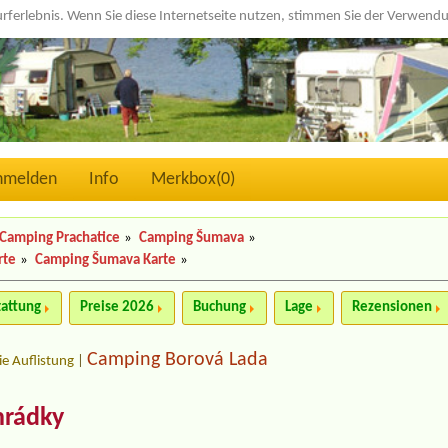
urferlebnis. Wenn Sie diese Internetseite nutzen, stimmen Sie der Verwen
nmelden
Info
Merkbox(
0
)
Camping Prachatice
»
Camping Šumava
»
rte
»
Camping Šumava Karte
»
tattung
Preise 2026
Buchung
Lage
Rezensionen
Camping Borová Lada
ie Auflistung
|
hrádky