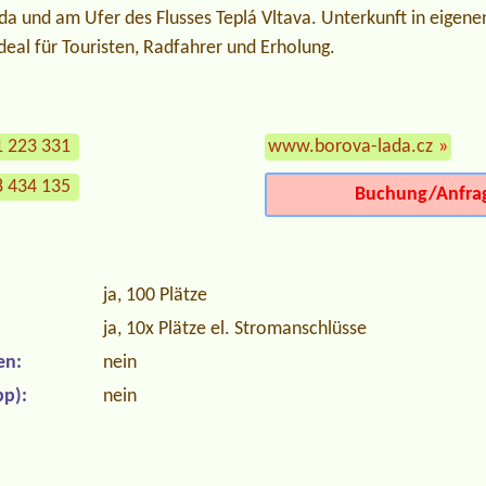
 und am Ufer des Flusses Teplá Vltava. Unterkunft in eigene
eal für Touristen, Radfahrer und Erholung.
1 223 331
www.borova-lada.cz
»
8 434 135
Buchung/Anfra
ja, 100 Plätze
ja, 10x Plätze el. Stromanschlüsse
en:
nein
p):
nein