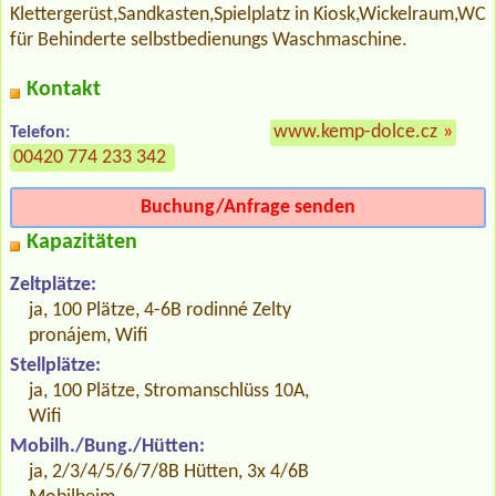
Klettergerüst,Sandkasten,Spielplatz in Kiosk,Wickelraum,WC
für Behinderte selbstbedienungs Waschmaschine.
Kontakt
www.kemp-dolce.cz
»
Telefon:
00420 774 233 342
Buchung/Anfrage senden
Kapazitäten
Zeltplätze:
ja, 100 Plätze, 4-6B rodinné Zelty
pronájem, Wifi
Stellplätze:
ja, 100 Plätze, Stromanschlüss 10A,
Wifi
Mobilh./Bung./Hütten:
ja, 2/3/4/5/6/7/8B Hütten, 3x 4/6B