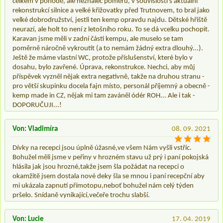
celkem v pohodě, ale neznalec poměrů, v souvislostí s aktuální
rekonstrukcí silnice a velké křižovatky před Trutnovem, to bral jako
velké dobrodružství, jestli ten kemp opravdu najdu. Dětské hřiště
neurazí, ale holt to není z letošního roku. To se dá vcelku pochopit.
Karavan jsme měli v zadní části kempu, ale muselo se tam
poměrně náročně vykroutit (a to nemám žádný extra dlouhý...).
Ještě že máme vlastní WC, protože příslušenství, které bylo v
dosahu, bylo zavřené. Úprava, rekonstrukce. Nechci, aby můj
příspěvek vyzněl nějak extra negativně, takže na druhou stranu -
pro větší skupinku docela fajn místo, personál příjemný a obecně -
kemp made in CZ, nějak mi tam zaváněl ódér ROH... Ale i tak -
DOPORUČUJI...!
Von: Vladimíra
08. 09. 2021
Dívky na recepci jsou úplně úžasné,ve všem Nám vyšli vstříc.
Bohužel měli jsme v peřiny v hrozném stavu už prý i paní pokojská
hlásila jak jsou hrozné,takže jsem šla požádat na recepci o
okamžitě jsem dostala nové deky šla se mnou i paní recepční aby
mi ukázala zapnutí přímotopu,neboť bohužel nám celý týden
pršelo. Snídaně vynikající,večeře trochu slabší.
Von: Lucie
17. 04. 2019