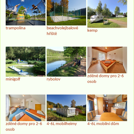
trampolína
beachvolejbalové
kemp
hřiště
zděné domy pro 2-6
minigolf
rybolov
osob
4-6L mobilní dům
zděné domy pro 2-6
4-6L mobilheimy
osob