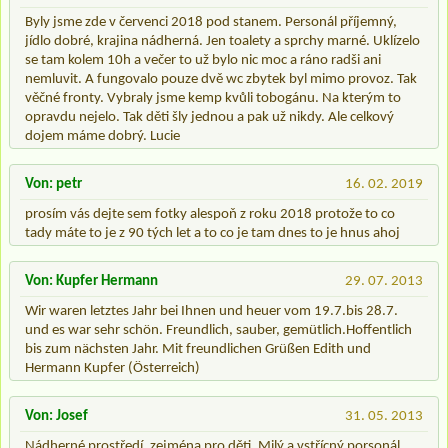
Byly jsme zde v červenci 2018 pod stanem. Personál příjemný,
jídlo dobré, krajina nádherná. Jen toalety a sprchy marné. Uklízelo
se tam kolem 10h a večer to už bylo nic moc a ráno radši ani
nemluvit. A fungovalo pouze dvě wc zbytek byl mimo provoz. Tak
věčné fronty. Vybraly jsme kemp kvůli tobogánu. Na kterým to
opravdu nejelo. Tak děti šly jednou a pak už nikdy. Ale celkový
dojem máme dobrý. Lucie
Von: petr
16. 02. 2019
prosím vás dejte sem fotky alespoň z roku 2018 protože to co
tady máte to je z 90 tých let a to co je tam dnes to je hnus ahoj
Von: Kupfer Hermann
29. 07. 2013
Wir waren letztes Jahr bei Ihnen und heuer vom 19.7.bis 28.7.
und es war sehr schön. Freundlich, sauber, gemütlich.Hoffentlich
bis zum nächsten Jahr. Mit freundlichen Grüßen Edith und
Hermann Kupfer (Österreich)
Von: Josef
31. 05. 2013
Nádherné prostředí, zejména pro děti. Milý a vstřícný porsonál,