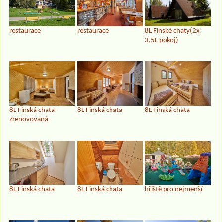
restaurace
8L Finské chaty(2x
restaurace
3,5L pokoj)
8L Finská chata -
8L Finská chata
8L Finská chata
zrenovovaná
8L Finská chata
hřiště pro nejmenší
8L Finská chata