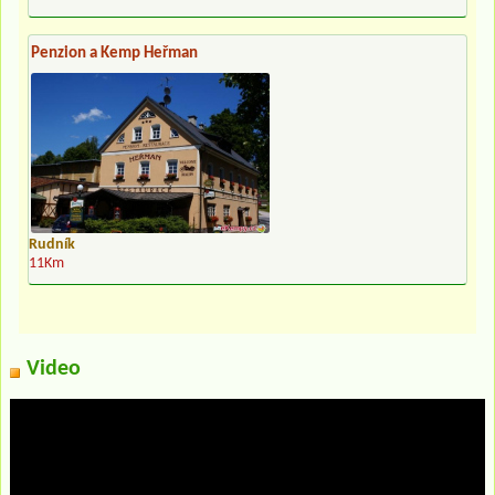
Penzion a Kemp Heřman
Rudník
11Km
Video