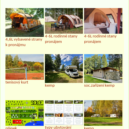
4-6L rodinné stany
4-6L rodinné stany
4,6L vybavené strany
pronájem
pronájem
k pronájmu
tenisový kurt
kemp
soc.zařízení kemp
typy ubytování
plánek
kemp