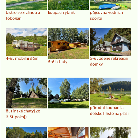
bistro se zrzlinou a
koupací rybník
půjčovna vodních
tobogán
sportů
5-6L zděné rekreační
4-6L mobilní dům
5-6L chaty
domky
přírodní koupání a
8L Finské chaty(2x
dětské hřiště na pláži
3,5L pokoj)