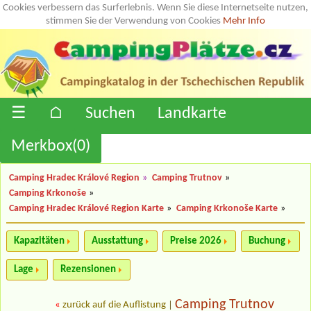
Cookies verbessern das Surferlebnis. Wenn Sie diese Internetseite nutzen,
stimmen Sie der Verwendung von Cookies
Mehr Info
☰
⌂
Suchen
Landkarte
Merkbox(
0
)
Camping Hradec Králové Region
»
Camping Trutnov
»
Camping Krkonoše
»
Camping Hradec Králové Region Karte
»
Camping Krkonoše Karte
»
Kapazitäten
Ausstattung
Preise 2026
Buchung
Lage
Rezensionen
Camping Trutnov
«
zurück auf die Auflistung
|