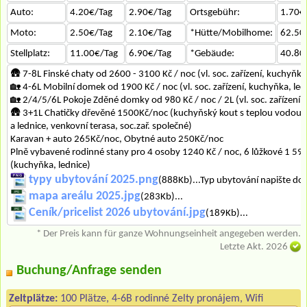
Auto:
4.20€/Tag
2.90€/Tag
Ortsgebühr:
1.70€
Moto:
2.50€/Tag
2.10€/Tag
*Hütte/Mobilhome:
62.50
Stellplatz:
11.00€/Tag
6.90€/Tag
*Gebäude:
40.80
🛖 7-8L Finské chaty od 2600 - 3100 Kč / noc (vl. soc. zařízení, kuchyňka
🏡 4-6L Mobilní domek od 1900 Kč / noc (vl. soc. zařízení, kuchyňka, led
🏡 2/4/5/6L Pokoje Zděné domky od 980 Kč / noc / 2L (vl. soc. zařízení, 
🛖 3+1L Chatičky dřevěné 1500Kč/noc (kuchyňský kout s teplou vodou, 
a lednice, venkovní terasa, soc.zař. společné)
Karavan + auto 265Kč/noc, Obytné auto 250Kč/noc
Plně vybavené rodinné stany pro 4 osoby 1240 Kč / noc, 6 lůžkové 1 590
(kuchyňka, lednice)
typy ubytování 2025.png
(888Kb)...Typ ubytování napište do
mapa areálu 2025.jpg
(283Kb)...
Ceník/pricelist 2026 ubytování.jpg
(189Kb)...
* Der Preis kann für ganze Wohnungseinheit angegeben werden.
Letzte Akt. 2026
Buchung/Anfrage senden
Zeltplätze:
100 Plätze, 4-6B rodinné Zelty pronájem, Wifi