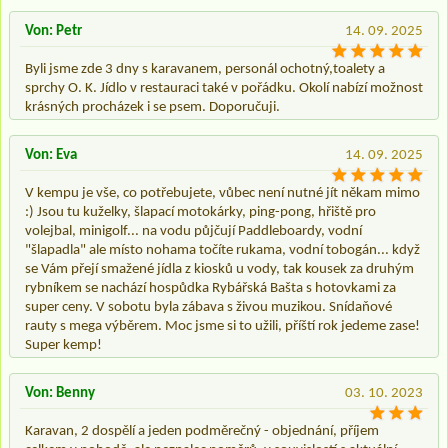
Von: Petr
14. 09. 2025
Byli jsme zde 3 dny s karavanem, personál ochotný,toalety a
sprchy O. K. Jídlo v restauraci také v pořádku. Okolí nabízí možnost
krásných procházek i se psem. Doporučuji.
Von: Eva
14. 09. 2025
V kempu je vše, co potřebujete, vůbec není nutné jít někam mimo
:) Jsou tu kuželky, šlapací motokárky, ping-pong, hřiště pro
volejbal, minigolf... na vodu půjčují Paddleboardy, vodní
"šlapadla" ale místo nohama točíte rukama, vodní tobogán... když
se Vám přejí smažené jídla z kiosků u vody, tak kousek za druhým
rybníkem se nachází hospůdka Rybářská Bašta s hotovkami za
super ceny. V sobotu byla zábava s živou muzikou. Snídaňové
rauty s mega výběrem. Moc jsme si to užili, příští rok jedeme zase!
Super kemp!
Von: Benny
03. 10. 2023
Karavan, 2 dospělí a jeden podměrečný - objednání, příjem