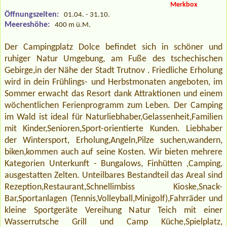
Merkbox
Öffnungszeiten:
01.04. - 31.10.
Meereshöhe:
400 m ü.M.
Der Campingplatz Dolce befindet sich in schöner und
ruhiger Natur Umgebung, am Fuße des tschechischen
Gebirge,in der Nähe der Stadt Trutnov . Friedliche Erholung
wird in dein Frühlings- und Herbstmonaten angeboten, im
Sommer erwacht das Resort dank Attraktionen und einem
wöchentlichen Ferienprogramm zum Leben. Der Camping
im Wald ist ideal für Naturliebhaber,Gelassenheit,Familien
mit Kinder,Senioren,Sport-orientierte Kunden. Liebhaber
der Wintersport, Erholung,Angeln,Pilze suchen,wandern,
biken,kommen auch auf seine Kosten. Wir bieten mehrere
Kategorien Unterkunft - Bungalows, Finhütten ,Camping,
ausgestatten Zelten. Unteilbares Bestandteil das Areal sind
Rezeption,Restaurant,Schnellimbiss Kioske,Snack-
Bar,Sportanlagen (Tennis,Volleyball,Minigolf),Fahrräder und
kleine Sportgeräte Vereihung Natur Teich mit einer
Wasserrutsche Grill und Camp Küche,Spielplatz,