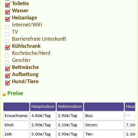
Toilette
Wasser
Heizanlage
Internet/WiFi
TV
Barrierefreie Unterkunft
Kühlschrank
Kochnische/Herd
Geschirr
Bettwäsche
Aufbettung
Hund/Tiere
Preise
Hauptsaison
Nebensaison
Haupt
Erwachsene:
4.60€/Tag
2.90€/Tag
Bus:
- -
Kind:
2.90€/Tag
2.10€/Tag
Strom:
7.10€
Zelt:
5.00€/Tag
2.90€/Tag
Tier:
2.10€