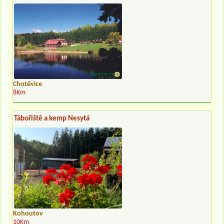
Chotěvice
8Km
Tábořiště a kemp Nesytá
Kohoutov
10Km