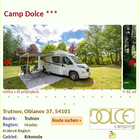
Camp Dolce ***
místa s el.přípojkou
5-6L zdě
Trutnov
, Oblanov 37, 54101
Bezirk:
Trutnov
Route suchen »
Region:
Hradec
Králové Region
Gebiet:
Krkonoše