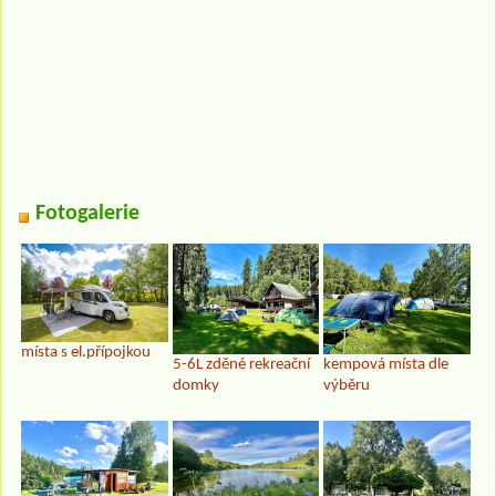
Fotogalerie
místa s el.přípojkou
5-6L zděné rekreační
kempová místa dle
domky
výběru