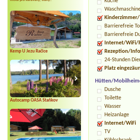
Küche
místa pro karavany, stany..
Waschmaschin
Kinderzimmer/
Barrierefreie To
Barrierefreie D
Internet/WiFi/
Rezeption/Inf
Kemp U Jezu Račice
24-Stunden Die
Platz eingezäu
Hütten/Mobilheim
Dusche
Toilette
Autocamp OASA Staňkov
Wasser
Heizanlage
Internet/WiFi
TV