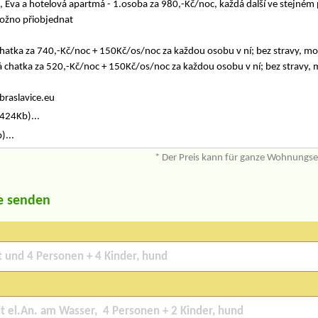
Eva a hotelová apartmá - 1.osoba za 980,-Kč/noc, každá další ve stejném 
možno přiobjednat
 chatka za 740,-Kč/noc + 150Kč/os/noc za každou osobu v ní; bez stravy, m
lá chatka za 520,-Kč/noc + 150Kč/os/noc za každou osobu v ní; bez stravy,
braslavice.eu
424Kb)...
)...
* Der Preis kann für ganze Wohnungs
e senden