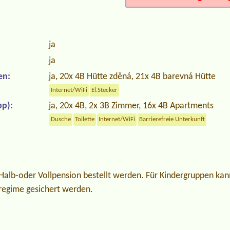
ja
ja
en:
ja, 20x 4B Hütte zděná, 21x 4B barevná Hütte
Internet/WiFi
El.Stecker
p):
ja, 20x 4B, 2x 3B Zimmer, 16x 4B Apartments
Dusche
Toilette
Internet/WiFi
Barrierefreie Unterkunft
Halb-oder Vollpension bestellt werden. Für Kindergruppen kan
kregime gesichert werden.