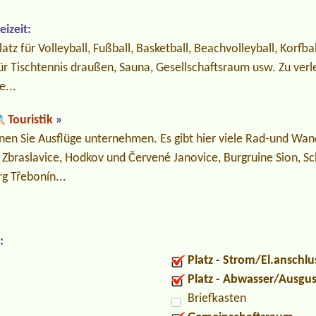
izeit:
latz für Volleyball, Fußball, Basketball, Beachvolleyball, Korfbal
ür Tischtennis draußen, Sauna, Gesellschaftsraum usw. Zu verl
e...
Touristik
»
en Sie Ausflüge unternehmen. Es gibt hier viele Rad-und Wa
 Zbraslavice, Hodkov und Červené Janovice, Burgruine Sion, Sc
g Třebonín...
:
Platz - Strom/El.anschlu
Platz - Abwasser/Ausgu
Briefkasten