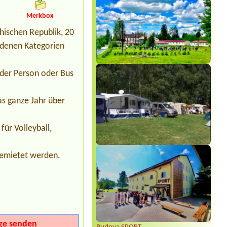
Termin ab 2026-07-30 |
Autocamping
Merkbox
a hotel Na Špici
1x2L
hischen Republik, 20
Termin ab 2026-08-13 |
Kemp Velké
iedenen Kategorien
Dářko
Termin ab 2026-07-23 |
Penzion a
 der Person oder Bus
chatky Brněnka
Termin ab 2026-08-12 |
Camp Horní
as ganze Jahr über
Lipka
1 place for 4-persons rent, 2 adults, 2
children, car, electricity
für Volleyball,
gemietet werden.
ge senden