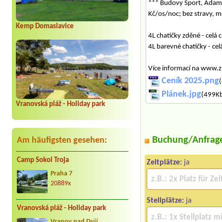
*** Budovy Sport, Adam, 
Kč/os/noc; bez stravy, 
Kemp Domaslavice
4L chatičky zděné - celá
4L barevné chatičky - ce
Více informací na www.z
Ceník 2025.png
(
Plánek.jpg
(499Kb
Vranovská pláž - Holiday park
Buchung/Anfrag
Am häufigsten gesehen:
Camp Sokol Troja
Zeltplätze:
ja
Praha 7
20889x
Stellplätze:
ja
Vranovská pláž - Holiday park
Vranov nad Dyjí