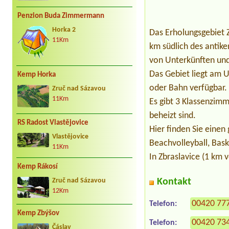
Penzion Buda Zimmermann
Horka 2
Das Erholungsgebiet 
11Km
km südlich des antike
von Unterkünften und
Das Gebiet liegt am U
Kemp Horka
oder Bahn verfügbar.
Zruč nad Sázavou
11Km
Es gibt 3 Klassenzimm
beheizt sind.
RS Radost Vlastějovice
Hier finden Sie einen 
Vlastějovice
Beachvolleyball, Baske
11Km
In Zbraslavice (1 km
Kemp Rákosí
Kontakt
Zruč nad Sázavou
12Km
00420 77
Telefon:
Kemp Zbýšov
00420 73
Telefon:
Čáslav