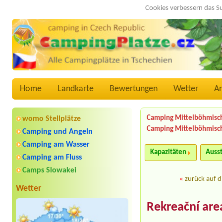
Cookies verbessern das S
Home
Landkarte
Bewertungen
Wetter
A
Camping Mittelböhmisc
womo Stellplätze
Camping Mittelböhmisch
Camping und Angeln
Camping am Wasser
Kapazitäten
Auss
Camping am Fluss
Camps Slowakei
«
zurück auf d
Wetter
Rekreační areá