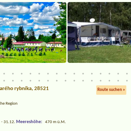
tarého rybníka, 28521
Route suchen »
che Region
Meereshöhe:
 - 31.12.
470 m ü.M.