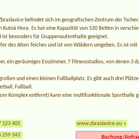
Zbraslavice befindet sich im geografischen Zentrum der Tschec
n Kutná Hora. Es hat eine Kapazität von 520 Betten in versch
 ist besonders für Gruppenaufenthalte geeignet.
fer des Alten Teiches und ist von Wäldern umgeben. Es ist mit
er, ein geräumiges Esszimmer, 7 Fitnessstudios, von denen 3 d
großen und einen kleinen Fußballplatz. Es gibt auch drei Plätze 
tball, Fußball.
 vom Komplex entfernt) kann eine multifunktionale Sporthalle 
7 123 405
www.zbraslavice.eu
»
4 259 343
Buchung/Anfra