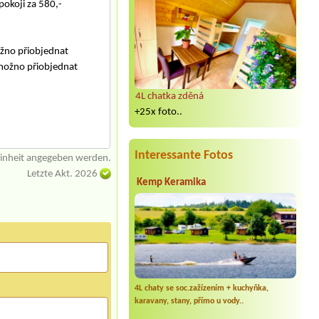
pokoji za 580,-
ožno přiobjednat
 možno přiobjednat
4L chatka zděná
+25x foto..
Interessante Fotos
einheit angegeben werden.
Letzte Akt. 2026
Kemp Keramika
4L chaty se soc.zažízením + kuchyňka,
karavany, stany, přímo u vody..