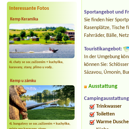
Interessante Fotos
Sportangebot und Fre
Sie finden hier Sportp
Kemp Keramika
Rasenplätze, Tische f
Fahrräder, Bälle, Netz
Touristikangebot:
In der Umgebung könn
4L chaty se soc.zažízením + kuchyňka,
können Sie: Schlösser
karavany, stany, přímo u vody..
Sázavou, Úmonín, Bur
Kemp u zámku
Ausstattung
Campingausstattung
Trinkwasser
Toiletten
Warme Dusche
4L bungalovy se soc.zažízením + kuchyňka,