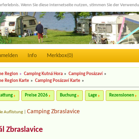
urferlebnis. Wenn Sie diese Internetseite nutzen, stimmen Sie der Verwen
nmelden
Info
Merkbox(
0
)
he Region
»
Camping Kutná Hora
»
Camping Posázaví
»
e Region Karte
»
Camping Posázaví Karte
»
tattung
Preise 2026
Buchung
Lage
Rezensionen
Camping Zbraslavice
ie Auflistung
|
l Zbraslavice