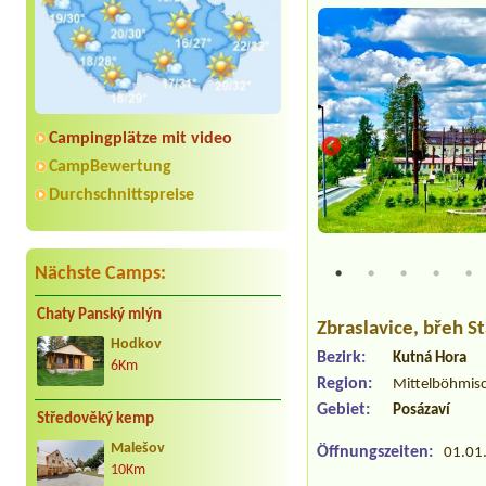
Campingplätze mit video
CampBewertung
Durchschnittspreise
empu
Nächste Camps:
Chaty Panský mlýn
Zbraslavice
, břeh S
Hodkov
Bezirk:
Kutná Hora
6Km
Region:
Mittelböhmis
Gebiet:
Posázaví
Středověký kemp
Malešov
Öffnungszeiten:
01.01.
10Km