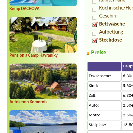
Kühlschrank
Kochnische/He
Kemp DACHOVA
Geschirr
Bettwäsche
Aufbettung
Steckdose
Preise
Penzion a Camp Havraníky
Haupt
Erwachsene:
6.30€
Kind:
5.60€
Zelt:
6.30€
Autokemp Komorník
Auto:
2.50€
Moto:
2.50€
Stellplatz:
18.8