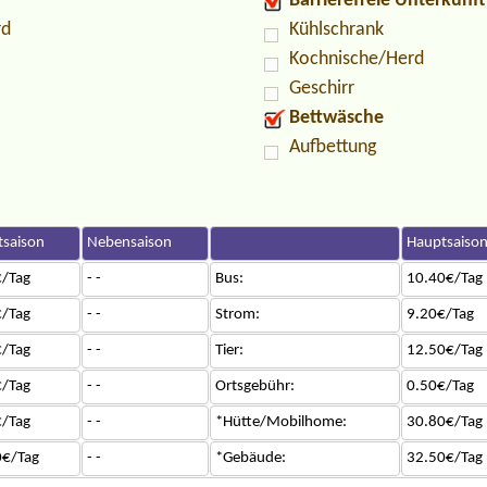
Barrierefreie Unterkunft
rd
Kühlschrank
Kochnische/Herd
Geschirr
Bettwäsche
Aufbettung
saison
Nebensaison
Hauptsaiso
/Tag
- -
Bus:
10.40€/Tag
/Tag
- -
Strom:
9.20€/Tag
/Tag
- -
Tier:
12.50€/Tag
/Tag
- -
Ortsgebühr:
0.50€/Tag
/Tag
- -
*Hütte/Mobilhome:
30.80€/Tag
0€/Tag
- -
*Gebäude:
32.50€/Tag