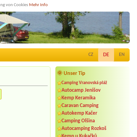
dung von Cookies
Mehr Info
DE
CZ
EN
🌞 Unser Tip
Camping Vranovská pláž
Autocamp Jenišov
Kemp Keramika
Caravan Camping
Autokemp Kačer
Camping Olšina
Autocamping Rozkoš
Kemp u Kukačků