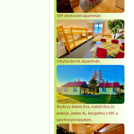
VIP ubytování apartmán
Ubytování 4L Apartmán
Budovy Adam Eva, nabízí dva 2L
pokoje, jeden 4L, koupelnu s WC a
sprchovým koutem.