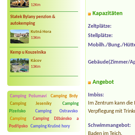
12Km
Kapazitäten
Statek Bylany penzion &
autokemping
Zeltplätze:
Kutná Hora
Stellplätze:
13Km
Mobilh./Bung./Hütt
Kemp u Kouzelníka
Kácov
Gebäude(Zimmer/Ap
13Km
Angebot
Imbiss:
Camping Pošumaví
Camping Brdy
Im Zentrum kann die 
Camping Jeseníky
Camping
Verpflegung mit Trin
Plzeňsko
Camping Ostravsko
Camping
Camping Džbánsko a
Schwimmangebot:
Podřípsko
Camping Krušné hory
Baden im Teich.