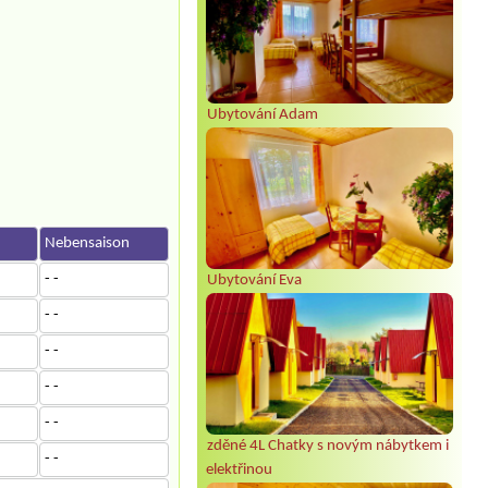
Ubytování Adam
n
Nebensaison
- -
Ubytování Eva
- -
- -
- -
- -
zděné 4L Chatky s novým nábytkem i
- -
elektřinou