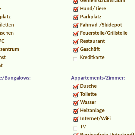
Gemeinschaftsraum
e
Hund/Tiere
platz
Parkplatz
iletten
Fahrrad-/Skidepot
uschen
Feuerstelle/Grillstelle
PC
Restaurant
ozentrum
Geschäft
nst
Kreditkarte
nt
e/Bungalows:
Appartements/Zimmer:
Dusche
Toilette
Wasser
Heizanlage
Internet/WiFi
TV