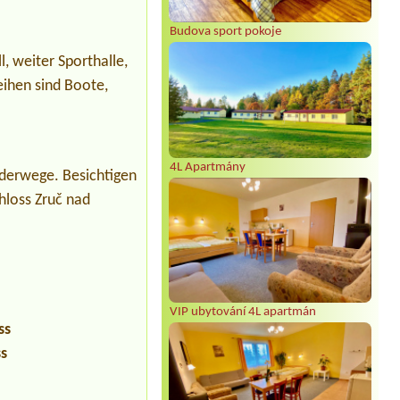
Budova sport pokoje
l, weiter Sporthalle,
eihen sind Boote,
4L Apartmány
nderwege. Besichtigen
hloss Zruč nad
VIP ubytování 4L apartmán
ss
ss