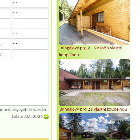
- -
- -
- -
- -
g
- -
Bungalovy pro 2 - 5 osob s vlastní
g
- -
koupelnou
Bungalovy pro 2 s vlastní koupelnou
einheit angegeben werden.
Letzte Akt. 2026