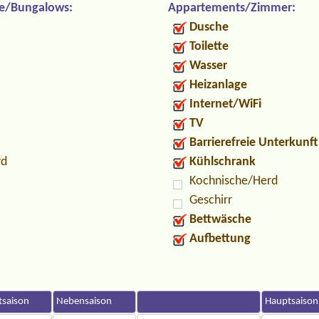
e/Bungalows:
Appartements/Zimmer:
Dusche
Toilette
Wasser
Heizanlage
Internet/WiFi
TV
Barrierefreie Unterkunft
rd
Kühlschrank
Kochnische/Herd
Geschirr
Bettwäsche
Aufbettung
saison
Nebensaison
Hauptsaison