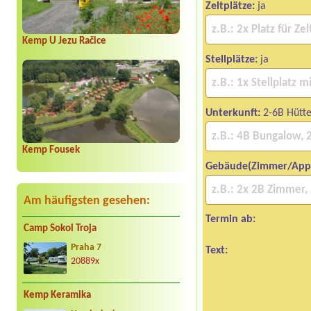
Zeltplätze:
ja
Kemp U Jezu Račice
Stellplätze:
ja
Unterkunft:
2-6B Hütt
Kemp Fousek
Gebäude(Zimmer/App
Am häufigsten gesehen:
Termin ab:
Camp Sokol Troja
Praha 7
Text:
20889x
Kemp Keramika