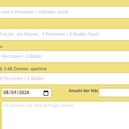
en
):
2-6B Zimmer, apartmá
Anzahl der Nächte: