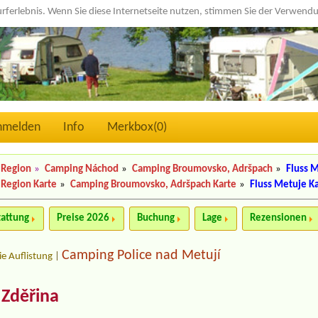
urferlebnis. Wenn Sie diese Internetseite nutzen, stimmen Sie der Verwen
nmelden
Info
Merkbox(
0
)
 Region
»
Camping Náchod
»
Camping Broumovsko, Adršpach
»
Fluss 
 Region Karte
»
Camping Broumovsko, Adršpach Karte
»
Fluss Metuje K
tattung
Preise 2026
Buchung
Lage
Rezensionen
Camping Police nad Metují
ie Auflistung
|
 Zděřina