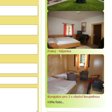
Pokoj - Hájenka
Bungalov pro 3 s vlastní koupelnou
+39x foto..