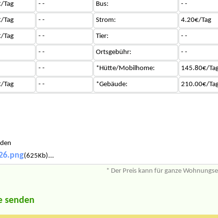
/Tag
- -
Bus:
- -
/Tag
- -
Strom:
4.20€/Tag
/Tag
- -
Tier:
- -
- -
Ortsgebühr:
- -
- -
*Hütte/Mobilhome:
145.80€/Ta
/Tag
- -
*Gebäude:
210.00€/Ta
ýden
26.png
(625Kb)...
* Der Preis kann für ganze Wohnungs
e senden