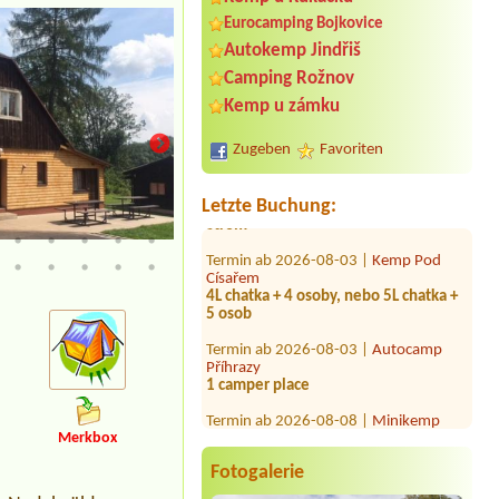
4L chata se sociálním zařízením
Eurocamping Bojkovice
Autokemp Jindřiš
Termin ab 2026-08-05 |
Šapito u Krtka
2 místa pro 2 stany, jeden malý a
Camping Rožnov
jeden velký, celkem 5 osob, pesano, u
Kemp u zámku
vody
Termin ab 2026-09-05 |
CARAVAN
Zugeben
Favoriten
PARK - YACHT CLUB
1 Stellplatz für Campervan 6 m mit
Strom
Letzte Buchung:
Termin ab 2026-08-03 |
Kemp Pod
Císařem
Hájenka - rodinná apartmá
4L chatka + 4 osoby, nebo 5L chatka +
5 osob
Termin ab 2026-08-03 |
Autocamp
Příhrazy
1 camper place
Termin ab 2026-08-08 |
Minikemp
Harta
chatka - 2 osoby a pes
Merkbox
Termin ab 2026-08-15 |
Kemp
Fotogalerie
Domaslavice
1 misto pro stan + 2 dospěli a 2 děti a