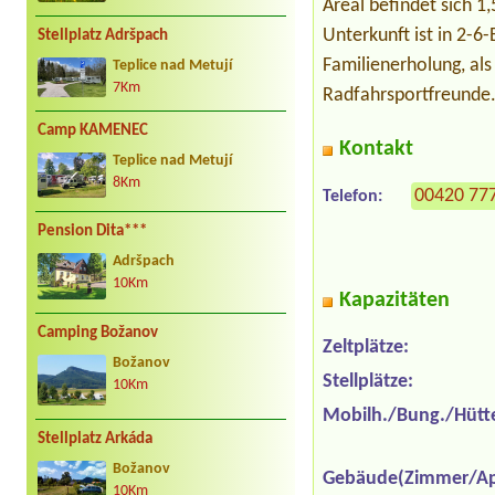
Areal befindet sich 
Unterkunft ist in 2-
Stellplatz Adršpach
Familienerholung, als
Teplice nad Metují
7Km
Radfahrsportfreunde
Camp KAMENEC
Kontakt
Teplice nad Metují
8Km
00420 77
Telefon:
Pension Dita***
Adršpach
10Km
Kapazitäten
Camping Božanov
Zeltplätze:
Božanov
Stellplätze:
10Km
Mobilh./Bung./Hütt
Stellplatz Arkáda
Božanov
Gebäude(Zimmer/Ap
10Km