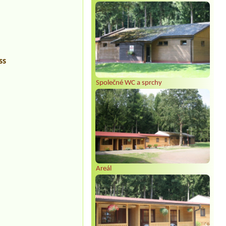
ss
Společné WC a sprchy
Areál