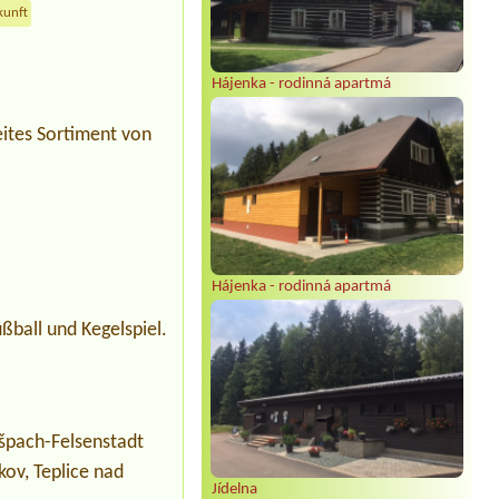
kunft
Hájenka - rodinná apartmá
eites Sortiment von
Hájenka - rodinná apartmá
ußball und Kegelspiel.
špach-Felsenstadt
kov, Teplice nad
Jídelna