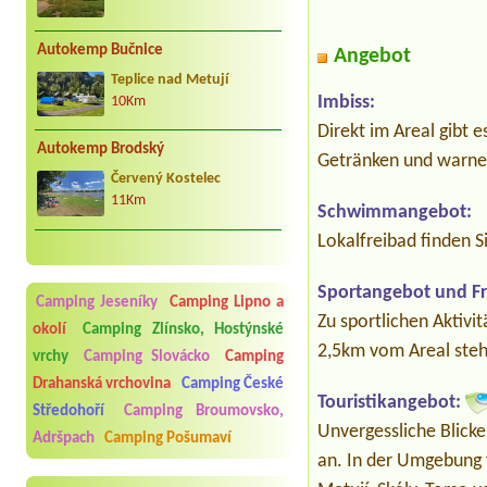
Autokemp Bučnice
Angebot
Teplice nad Metují
Imbiss:
10Km
Direkt im Areal gibt 
Autokemp Brodský
Getränken und warnen
Červený Kostelec
11Km
Schwimmangebot:
Lokalfreibad finden 
Sportangebot und Fre
Camping Jeseníky
Camping Lipno a
Zu sportlichen Aktivit
okolí
Camping Zlínsko, Hostýnské
2,5km vom Areal steh
vrchy
Camping Slovácko
Camping
Drahanská vrchovina
Camping České
Touristikangebot:
Středohoří
Camping Broumovsko,
Unvergessliche Blick
Adršpach
Camping Pošumaví
an. In der Umgebung f