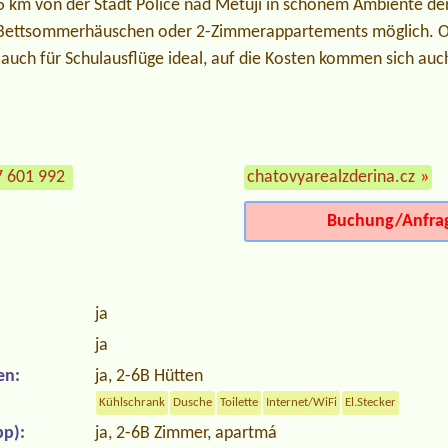
1,5 km von der Stadt Police nad Metují in schönem Ambiente de
6-Bettsommerhäuschen oder 2-Zimmerappartements möglich. Or
 auch für Schulausflüge ideal, auf die Kosten kommen sich auc
.
7 601 992
chatovyarealzderina.cz
»
Buchung/Anfra
ja
ja
en:
ja, 2-6B Hütten
Kühlschrank
Dusche
Toilette
Internet/WiFi
El.Stecker
p):
ja, 2-6B Zimmer, apartmá