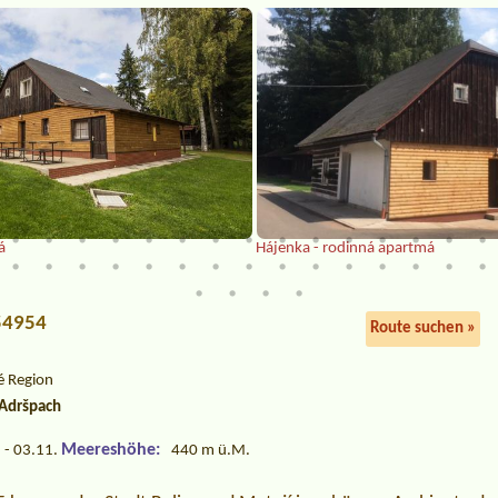
á
Hájenka - rodinná apartmá
 54954
Route suchen »
é Region
Adršpach
Meereshöhe:
 - 03.11.
440 m ü.M.