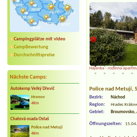
Campingplätze mit video
CampBewertung
Durchschnittspreise
Hájenka - rodinná apartm
Nächste Camps:
Police nad Metují
,
Autokemp Velký Dřevíč
Bezirk:
Hronov
Náchod
4Km
Region:
Hradec Králov
Gebiet:
Broumovsko, 
Chatová osada Ostaš
Öffnungszeiten:
15.04.
Police nad Metují
4Km