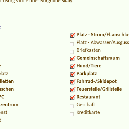
von Burg Vlčice oder Burgruine Skály.
:
Platz - Strom/El.anschlu
Platz - Abwasser/Ausguss
Briefkasten
Gemeinschaftsraum
e
Hund/Tiere
latz
Parkplatz
iletten
Fahrrad-/Skidepot
Duschen
Feuerstelle/Grillstelle
PC
Restaurant
ozentrum
Geschäft
enst
Kreditkarte
t