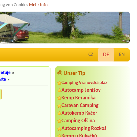
dung von Cookies
Mehr Info
DE
CZ
EN
Metuje
»
🌞 Unser Tip
arte
»
Camping Vranovská pláž
Autocamp Jenišov
Kemp Keramika
Caravan Camping
Autokemp Kačer
Camping Olšina
Autocamping Rozkoš
Termin ab 2026-08-10 |
Camping
Kemp u Kukačků
Baldovec