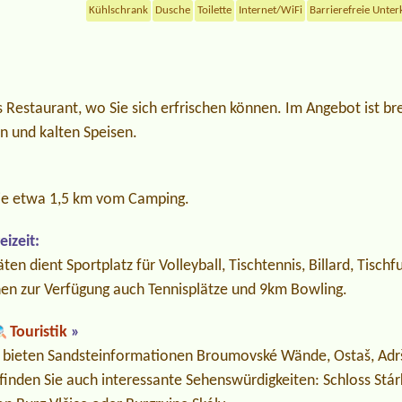
Kühlschrank
Dusche
Toilette
Internet/WiFi
Barrierefreie Unter
es Restaurant, wo Sie sich erfrischen können. Im Angebot ist br
 und kalten Speisen.
Sie etwa 1,5 km vom Camping.
izeit:
äten dient Sportplatz für Volleyball, Tischtennis, Billard, Tischf
en zur Verfügung auch Tennisplätze und 9km Bowling.
Touristik
»
e bieten Sandsteinformationen Broumovské Wände, Ostaš, Adr
inden Sie auch interessante Sehenswürdigkeiten: Schloss Stár