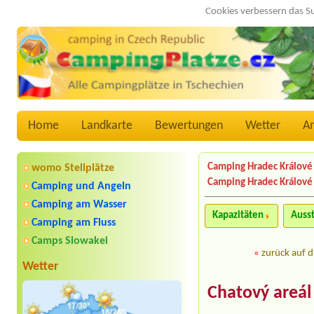
Cookies verbessern das S
Home
Landkarte
Bewertungen
Wetter
A
Camping Hradec Králové
womo Stellplätze
Camping Hradec Králové
Camping und Angeln
Camping am Wasser
Kapazitäten
Auss
Camping am Fluss
Camps Slowakei
«
zurück auf d
Wetter
Chatový areál