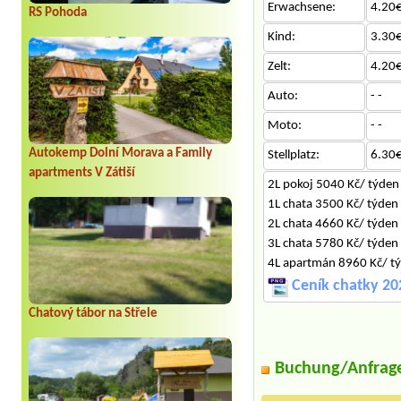
Erwachsene:
4.20€
RS Pohoda
Kind:
3.30€
Zelt:
4.20€
Auto:
- -
Moto:
- -
Autokemp Dolní Morava a Family
Stellplatz:
6.30€
apartments V Zátiší
2L pokoj 5040 Kč/ týden
1L chata 3500 Kč/ týden
2L chata 4660 Kč/ týden
3L chata 5780 Kč/ týden
4L apartmán 8960 Kč/ t
Ceník chatky 20
Chatový tábor na Střele
Buchung/Anfrag