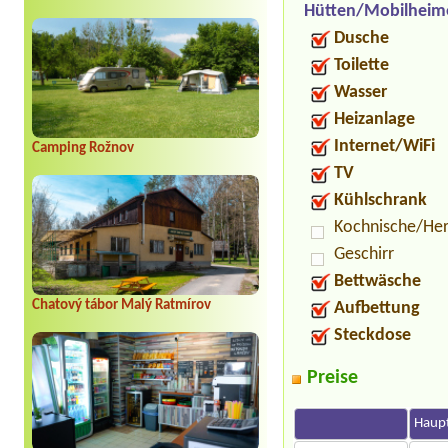
Hütten/Mobilheim
Dusche
Toilette
Wasser
Heizanlage
Internet/WiFi
Camping Rožnov
TV
Kühlschrank
Kochnische/He
Geschirr
Bettwäsche
Chatový tábor Malý Ratmírov
Aufbettung
Steckdose
Preise
Haupt