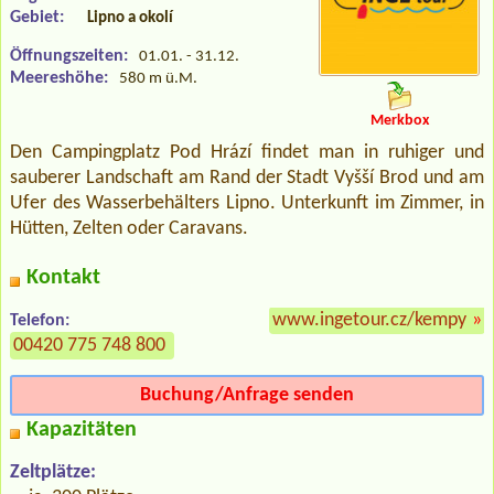
Gebiet:
Lipno a okolí
Öffnungszeiten:
01.01. - 31.12.
Meereshöhe:
580 m ü.M.
Merkbox
Den Campingplatz Pod Hrází findet man in ruhiger und
sauberer Landschaft am Rand der Stadt Vyšší Brod und am
Ufer des Wasserbehälters Lipno. Unterkunft im Zimmer, in
Hütten, Zelten oder Caravans.
Kontakt
www.ingetour.cz/kempy
»
Telefon:
00420 775 748 800
Buchung/Anfrage senden
Kapazitäten
Zeltplätze: