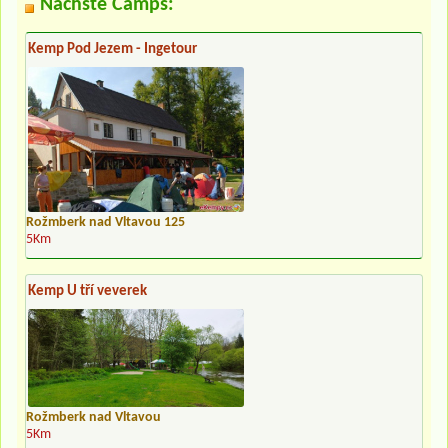
Nächste Camps:
Kemp Pod Jezem - Ingetour
Rožmberk nad Vltavou 125
5Km
Kemp U tří veverek
Rožmberk nad Vltavou
5Km