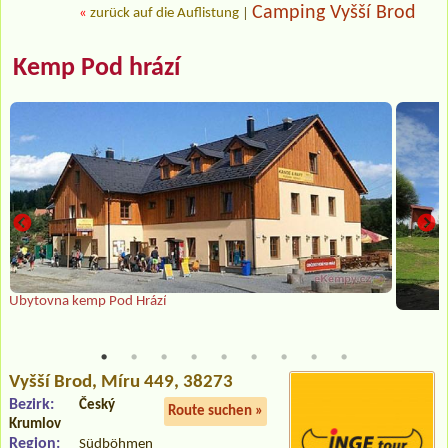
Camping Vyšší Brod
«
zurück auf die Auflistung
|
Kemp Pod hrází
Ubytovna kemp Pod Hrází
Vyšší Brod
, Míru 449, 38273
Bezirk:
Český
Route suchen »
Krumlov
Region:
Südböhmen