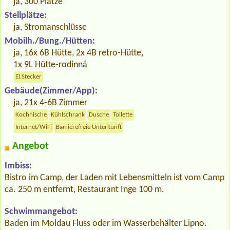
ja, 300 Plätze
Stellplätze:
ja, Stromanschlüsse
Mobilh./Bung./Hütten:
ja, 16x 6B Hütte, 2x 4B retro-Hütte,
1x 9L Hütte-rodinná
El.Stecker
Gebäude(Zimmer/App):
ja, 21x 4-6B Zimmer
Kochnische
Kühlschrank
Dusche
Toilette
Internet/WiFi
Barrierefreie Unterkunft
Angebot
Imbiss:
Bistro im Camp, der Laden mit Lebensmitteln ist vom Camp
ca. 250 m entfernt, Restaurant Inge 100 m.
Schwimmangebot:
Baden im Moldau Fluss oder im Wasserbehälter Lipno.