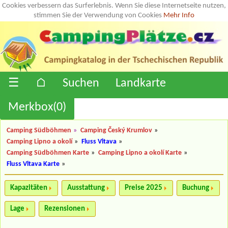
Cookies verbessern das Surferlebnis. Wenn Sie diese Internetseite nutzen,
stimmen Sie der Verwendung von Cookies
Mehr Info
☰
⌂
Suchen
Landkarte
Merkbox(
0
)
Camping Südböhmen
»
Camping Český Krumlov
»
Camping Lipno a okolí
»
Fluss Vltava
»
Camping Südböhmen Karte
»
Camping Lipno a okolí Karte
»
Fluss Vltava Karte
»
Kapazitäten
Ausstattung
Preise 2025
Buchung
Lage
Rezensionen