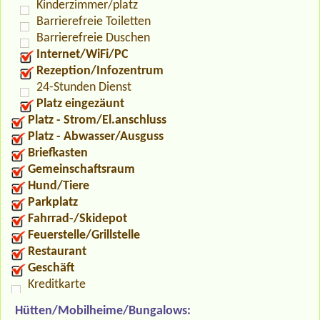
Kinderzimmer/platz
Barrierefreie Toiletten
Barrierefreie Duschen
Internet/WiFi/PC
Rezeption/Infozentrum
24-Stunden Dienst
Platz eingezäunt
Platz - Strom/El.anschluss
Platz - Abwasser/Ausguss
Briefkasten
Gemeinschaftsraum
Hund/Tiere
Parkplatz
Fahrrad-/Skidepot
Feuerstelle/Grillstelle
Restaurant
Geschäft
Kreditkarte
Hütten/Mobilheime/Bungalows: