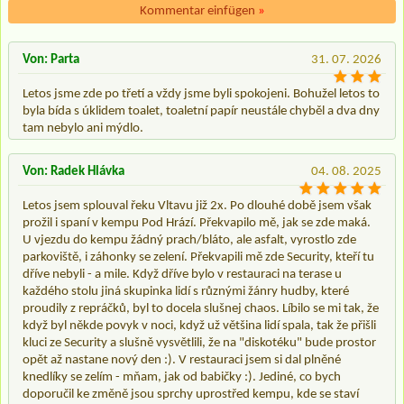
Kommentar einfügen
»
Von: Parta
31. 07. 2026
Letos jsme zde po třetí a vždy jsme byli spokojeni. Bohužel letos to
byla bída s úklidem toalet, toaletní papír neustále chyběl a dva dny
tam nebylo ani mýdlo.
Von: Radek Hlávka
04. 08. 2025
Letos jsem splouval řeku Vltavu již 2x. Po dlouhé době jsem však
prožil i spaní v kempu Pod Hrází. Překvapilo mě, jak se zde maká.
U vjezdu do kempu žádný prach/bláto, ale asfalt, vyrostlo zde
parkoviště, i záhonky se zelení. Překvapili mě zde Security, kteří tu
dříve nebyli - a mile. Když dříve bylo v restauraci na terase u
každého stolu jiná skupinka lidí s různými žánry hudby, které
proudily z repráčků, byl to docela slušnej chaos. Líbilo se mi tak, že
když byl někde povyk v noci, když už většina lidí spala, tak že přišli
kluci ze Security a slušně vysvětlili, že na "diskotéku" bude prostor
opět až nastane nový den :). V restauraci jsem si dal plněné
knedlíky se zelím - mňam, jak od babičky :). Jediné, co bych
doporučil ke změně jsou sprchy uprostřed kempu, kde se staví