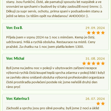
stany. Jsou funkční, čisté, ale pamatují spoustu let nazpátek a ve
srovnání se sprchami v budově by si taky zasloužili nový šmrnc :).
Děkuji za supr servis, ochotu, príma spaní v podsadovém stanu a
ještě se letos 1x těším opět na shledanou! AHOOOOJ :).
Von: Eva B.
29. 09. 2024
Přijela jsem v srpnu 2024 na 1 noc s mimčem. Kemp je čistý,
udržovaný. Milá a rychlá obsluha. Restaurace na místě. Ceny
pražské. Za chatku na 1 noc jsem platila kolem 1300.
Von: Michal
31. 08. 2024
Byli jsme na jednu noc v pokoji v ubytovacím zařízení recepce
výborná rychlá čistá koupel teplá sprcha zdarma v pokoji klid I když
se zavřelo okno snídaně obsluha výborná profesionální organizace
čisté prostěradla povlečení postele nic jsme neřešili druhý den
ráno pryč
Von: Katerina S
26. 07. 2024
Záchodě a sprchy jsou pro silné povahy, byli jsme 2 noci a úklid