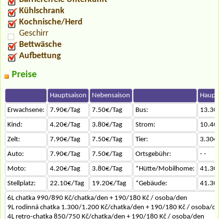
Kühlschrank
Kochnische/Herd
Geschirr
Bettwäsche
Aufbettung
Preise
Hauptsaison
Nebensaison
Haupt
Erwachsene:
7.90€/Tag
7.50€/Tag
Bus:
13.30
Kind:
4.20€/Tag
3.80€/Tag
Strom:
10.40
Zelt:
7.90€/Tag
7.50€/Tag
Tier:
3.30€
Auto:
7.90€/Tag
7.50€/Tag
Ortsgebühr:
- -
Moto:
4.20€/Tag
3.80€/Tag
*Hütte/Mobilhome:
41.30
Stellplatz:
22.10€/Tag
19.20€/Tag
*Gebäude:
41.30
6L chatka 990/890 Kč/chatka/den + 190/180 Kč / osoba/den
9L rodinná chatka 1.300/1.200 Kč/chatka/den + 190/180 Kč / osoba/d
4L retro-chatka 850/750 Kč/chatka/den + 190/180 Kč / osoba/den