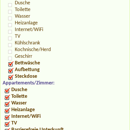
Dusche
Toilette
Wasser
Heizanlage
Internet/WiFi
TV
Kühlschrank
Kochnische/Herd
Geschirr
Bettwäsche
Aufbettung
Steckdose
Appartements/Zimmer:
Dusche
Toilette
Wasser
Heizanlage
Internet/WiFi
TV
Barrierefreie Unterkunft