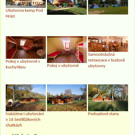
Ubytovna kemp Pod
Hrází
Samoobslužná
restaurace v budově
Pokoj v ubytovně s
Pokoj v ubytovně
ubytovny
kuchyňkou
Nabízíme i ubytování
Podsadové stany
v 16 šestilůžkových
chatkách