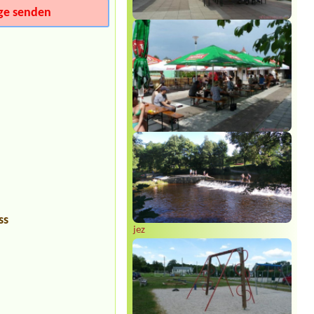
ge senden
ss
jez