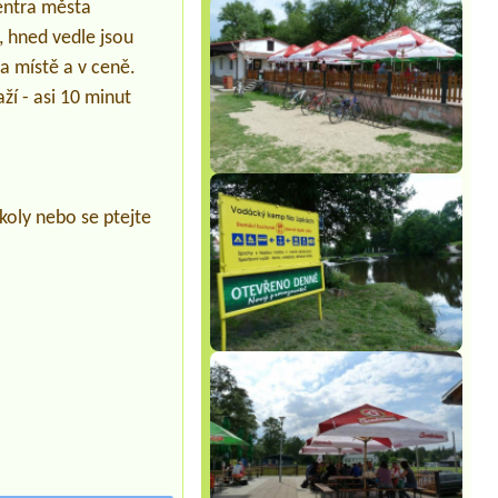
centra města
Termin ab 2026-07-31 |
Camping
, hned vedle jsou
Paradijs
1 místo pro stan + 4 osoby2 místa + 5
na místě a v ceně.
osob
ží - asi 10 minut
Termin ab 2026-08-07 |
Kemp
Čertoryje
1 stredne veľký stan pre 3 osoby (2
dospelí a 1 dieťa), auto.
Termin ab 2026-08-07 |
Autocamp
oly nebo se ptejte
Erika
1 Adult 2 Kids,
Termin ab 2026-08-07 |
Autokemp
Apollo
1misto u vody +elektrická přípojka +2
osoby +pes