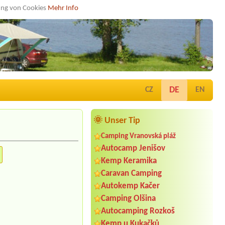
dung von Cookies
Mehr Info
DE
CZ
EN
🌞 Unser Tip
Camping Vranovská pláž
Autocamp Jenišov
Kemp Keramika
Caravan Camping
Autokemp Kačer
Camping Olšina
Autocamping Rozkoš
Kemp u Kukačků