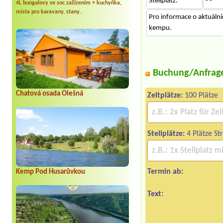
Stellplatz:
- -
4L bungalovy se soc.zažízením + kuchyňka,
místa pro karavany, stany..
Pro informace o aktuální
kempu.
Buchung/Anfrag
Chatová osada Olešná
Zeltplätze:
100 Plätze
Stellplätze:
4 Plätze St
Termin ab:
Kemp Pod Husarůvkou
Text: