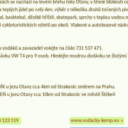
ách se nachází na levém břehu řeky Otavy, v těsné blízkosti 
teplých jídel po celý den, výběr z několika druhů točených piv
al, basktebal, děstké hřiště, skatepark, sprchy s teplou vodou 
i cykloturistických výletů po okolí. Vlakové a autobusové nádra
u vodáků a zavazadel volejte na číslo 731 537 471.
ávku VW T4 pro 9 osob. Hledejte modrou dodávku se žlutými k
 u jezu Otavy cca 4km od Strakonic směrem na Prahu.
 u jezu Otavy cca 10km od Strakonic ve městě Štěkeň
0 123 519
www.vodacky-kemp.eu
»