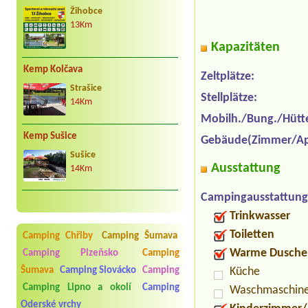
Žihobce
13Km
Kapazitäten
Kemp Kolčava
Zeltplätze:
Strašice
Stellplätze:
14Km
Mobilh./Bung./Hütt
Kemp Sušice
Gebäude(Zimmer/Ap
Sušice
Ausstattung
14Km
Campingausstattung
Trinkwasser
Toiletten
Camping Chřiby
Camping Šumava
Warme Dusche
Camping Plzeňsko
Camping
Küche
Šumava
Camping Slovácko
Camping
Camping Lipno a okolí
Camping
Waschmaschin
Oderské vrchy