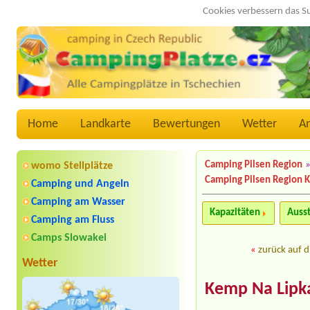
Cookies verbessern das S
Home
Landkarte
Bewertungen
Wetter
A
Camping Pilsen Region
womo Stellplätze
Camping Pilsen Region K
Camping und Angeln
Camping am Wasser
Kapazitäten
Auss
Camping am Fluss
Camps Slowakei
«
zurück auf d
Wetter
Kemp Na Lipk