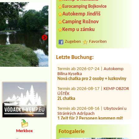
Eurocamping Bojkovice
Autokemp Jindřiš
Termin ab 2026-08-07 |
Kemp
Ejpovice
Camping Rožnov
Prosím 1 místo pro stan,auto a 2
Kemp u zámku
osoby.
Termin ab 2026-08-08 |
AUTO-AQUA-
Zugeben
Favoriten
CYCLO CAMP Ostrožská Nová Ves
2L pokoj
Letzte Buchung:
Termin ab 2026-07-24 |
Autokemp
Bílina Kyselka
Nová chatka pro 2 osoby + luzkoviny
Termin ab 2026-08-17 |
KEMP OBZOR
ÚŠTĚK
2L chatka
Termin ab 2026-08-16 |
Ubytování u
Stránkých Adršpach
1 Zelt für 2 Personen kommen mit
Auto
Termin ab 2026-07-30 |
Koupaliště a
kemp Křtiny
Fotogalerie
Merkbox
1x dodávka s elektrickou přípojkou