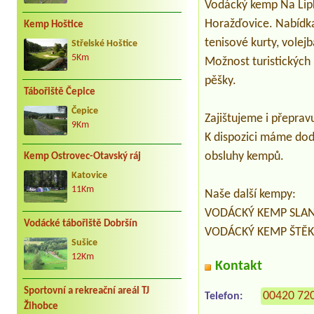
Vodácký kemp Na Lipk
Horažďovice. Nabídka 
Kemp Hoštice
tenisové kurty, volejb
Střelské Hoštice
5Km
Možnost turistických 
pěšky.
Tábořiště Čepice
Čepice
Zajištujeme i přeprav
9Km
K dispozici máme dod
obsluhy kempů.
Kemp Ostrovec-Otavský ráj
Katovice
11Km
Naše další kempy:
VODÁCKÝ KEMP SLANÍK
Vodácké tábořiště Dobršín
VODÁCKÝ KEMP ŠTĚKEŇ
Sušice
12Km
Kontakt
Sportovní a rekreační areál TJ
00420 72
Telefon:
Žihobce