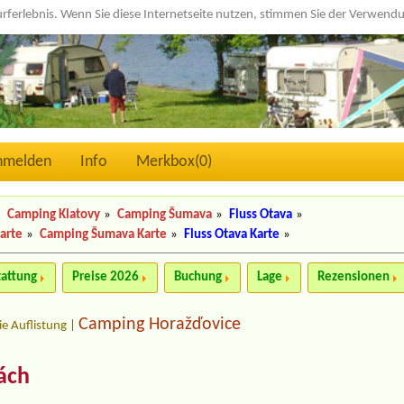
urferlebnis. Wenn Sie diese Internetseite nutzen, stimmen Sie der Verwen
nmelden
Info
Merkbox(
0
)
»
Camping Klatovy
»
Camping Šumava
»
Fluss Otava
»
arte
»
Camping Šumava Karte
»
Fluss Otava Karte
»
tattung
Preise 2026
Buchung
Lage
Rezensionen
Camping Horažďovice
ie Auflistung
|
ách