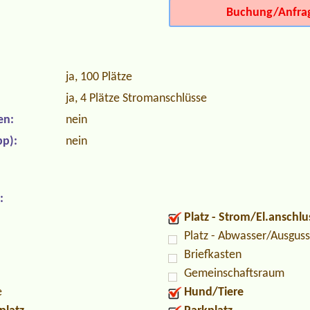
Buchung/Anfra
ja, 100 Plätze
ja, 4 Plätze Stromanschlüsse
en:
nein
p):
nein
:
Platz - Strom/El.anschlu
Platz - Abwasser/Ausguss
Briefkasten
Gemeinschaftsraum
e
Hund/Tiere