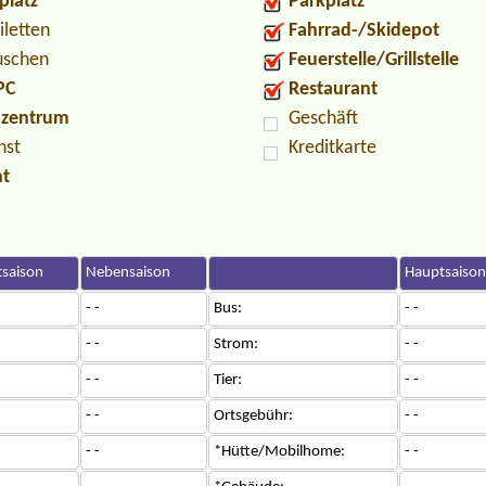
platz
Parkplatz
iletten
Fahrrad-/Skidepot
uschen
Feuerstelle/Grillstelle
PC
Restaurant
ozentrum
Geschäft
nst
Kreditkarte
nt
saison
Nebensaison
Hauptsaison
- -
Bus:
- -
- -
Strom:
- -
- -
Tier:
- -
- -
Ortsgebühr:
- -
- -
*Hütte/Mobilhome:
- -