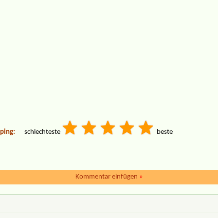
ping:
schlechteste
beste
Kommentar einfügen
»