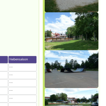
Nebensaison
- -
- -
- -
- -
- -