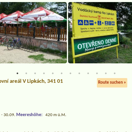
ovní areál V Lipkách, 341 01
Route suchen »
Meereshöhe:
 - 30.09.
420 m ü.M.