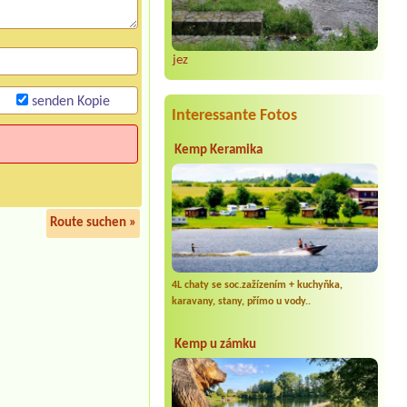
jez
senden Kopie
Interessante Fotos
Kemp Keramika
Route suchen »
4L chaty se soc.zažízením + kuchyňka,
karavany, stany, přímo u vody..
Kemp u zámku