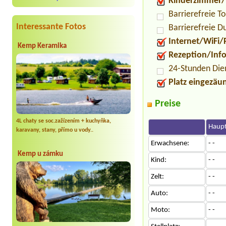
Kinderzimmer/
Barrierefreie To
Interessante Fotos
Barrierefreie D
Internet/WiFi/
Kemp Keramika
Rezeption/Inf
24-Stunden Die
Platz eingezäu
Preise
4L chaty se soc.zažízením + kuchyňka,
Haupt
karavany, stany, přímo u vody..
Erwachsene:
- -
Kemp u zámku
Kind:
- -
Zelt:
- -
Auto:
- -
Moto:
- -