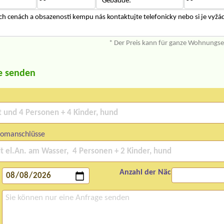
- -
*Gebäude:
- -
ch cenách a obsazenosti kempu nás kontaktujte telefonicky nebo si je vyžád
* Der Preis kann für ganze Wohnungs
e senden
romanschlüsse
Anzahl der Nächte: