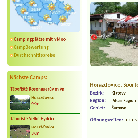
Campingplätze mit video
CampBewertung
Durchschnittspreise
Nächste Camps:
Horažďovice
, Sport
Tábořiště Rosenauerův mlýn
Bezirk:
Klatovy
Horažďovice
Region:
Pilsen Region
0Km
Gebiet:
Šumava
Tábořiště Velké Hydčice
Öffnungszeiten:
01.05.
Horažďovice
3Km