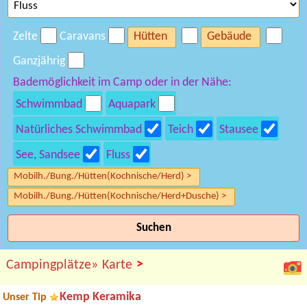
Zelte
Caravans
Hütten
Gebäude
Ganzjährig
Bademöglichkeit im Camp oder in der Nähe:
Schwimmbad
Aquapark
Natürliches Schwimmbad
Teich
Stausee
See, Sandsee
Fluss
Mobilh./Bung./Hütten(Kochnische/Herd) >
Mobilh./Bung./Hütten(Kochnische/Herd+Dusche) >
Suchen
>
Campingplätze»
Karte
Kemp Keramika
Unser Tip