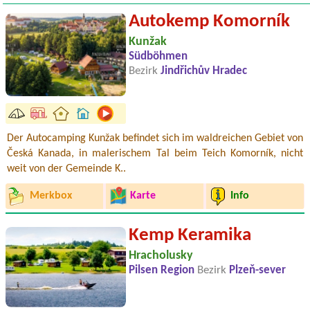
Autokemp Komorník
Kunžak
Südböhmen
Bezirk
Jindřichův Hradec
Der Autocamping Kunžak befindet sich im waldreichen Gebiet von
Česká Kanada, in malerischem Tal beim Teich Komorník, nicht
weit von der Gemeinde K..
Merkbox
Karte
Info
Kemp Keramika
Hracholusky
Pilsen Region
Bezirk
Plzeň-sever