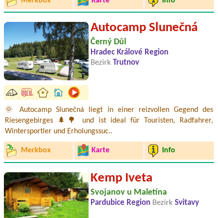
Merkbox
Karte
Info
Autocamp Slunečná
Černý Důl
Hradec Králové Region
Bezirk
Trutnov
🌞 Autocamp Slunečná liegt in einer reizvollen Gegend des
Riesengebirges 🌲🌳 und ist ideal für Touristen, Radfahrer,
Wintersportler und Erholungssuc..
Merkbox
Karte
Info
Kemp Iveta
Svojanov u Maletína
Pardubice Region
Bezirk
Svitavy