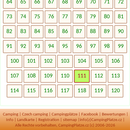
64
65
66
67
68
69
70
71
72
73
74
75
76
77
78
79
80
81
82
83
84
85
86
87
88
89
90
91
92
93
94
95
96
97
98
99
100
101
102
103
104
105
106
107
108
109
110
111
112
113
114
115
116
117
118
119
120
Camping
|
Czech camping
|
Campingplätze
|
Facebook
|
Bewertungen
|
Info
|
Landkarte
|
Registration
|
sitemap
|
info(z)CampingPlatze.cz |
Alle Rechte vorbehalten, CampingPlatze.cz (c) 2006-2026