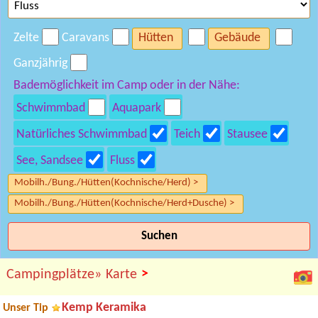
Zelte
Caravans
Hütten
Gebäude
Ganzjährig
Bademöglichkeit im Camp oder in der Nähe:
Schwimmbad
Aquapark
Natürliches Schwimmbad
Teich
Stausee
See, Sandsee
Fluss
Mobilh./Bung./Hütten(Kochnische/Herd) >
Mobilh./Bung./Hütten(Kochnische/Herd+Dusche) >
Suchen
>
Campingplätze»
Karte
Kemp Keramika
Unser Tip