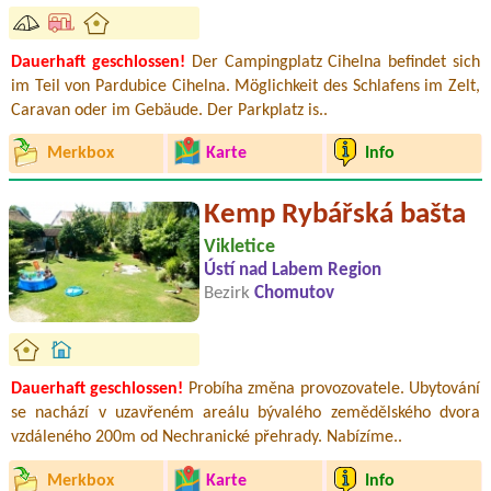
Dauerhaft geschlossen!
Der Campingplatz Cihelna befindet sich
im Teil von Pardubice Cihelna. Möglichkeit des Schlafens im Zelt,
Caravan oder im Gebäude. Der Parkplatz is..
Merkbox
Karte
Info
Kemp Rybářská bašta
Vikletice
Ústí nad Labem Region
Bezirk
Chomutov
Dauerhaft geschlossen!
Probíha změna provozovatele. Ubytování
se nachází v uzavřeném areálu bývalého zemědělského dvora
vzdáleného 200m od Nechranické přehrady. Nabízíme..
Merkbox
Karte
Info