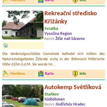
Merkbox
Karte
Info
Rekreační středisko
Křižánky
Svratka
Vysočina Region
Bezirk
Žďár nad Sázavou
Die denkmalgeschützte Gemeinde befindet sich mitten des
Naturschutzgebietes Žďárské vrchy in der Böhmisch Mährische
Höhe 610m ü.d.M. Sie wurde im ..
Merkbox
Karte
Info
Autokemp Světlíková
Staňkov
Südböhmen
Bezirk
Jindřichův Hradec