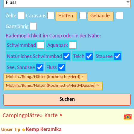
Zelte
Caravans
Hütten
Gebäude
Ganzjährig
Bademöglichkeit im Camp oder in der Nähe:
Schwimmbad
Aquapark
Natürliches Schwimmbad
Teich
Stausee
See, Sandsee
Fluss
Mobilh./Bung./Hütten(Kochnische/Herd) >
Mobilh./Bung./Hütten(Kochnische/Herd+Dusche) >
Suchen
>
Campingplätze»
Karte
Kemp Keramika
Unser Tip