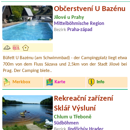
Občerstvení U Bazénu
Jílové u Prahy
Mittelböhmische Region
Bezirk
Praha-západ
Büfett U Bazénu (am Schwimmbad) - der Campingplatz liegt etwa
700m von dem Fluss Sázava und 2,5km von der Stadt Jílové bei
Prag. Der Camping biete..
Merkbox
Karte
Info
Rekreační zařízení
Sklář Výsluní
Chlum u Třeboně
Südböhmen
Bezirk
Jindřichův Hradec