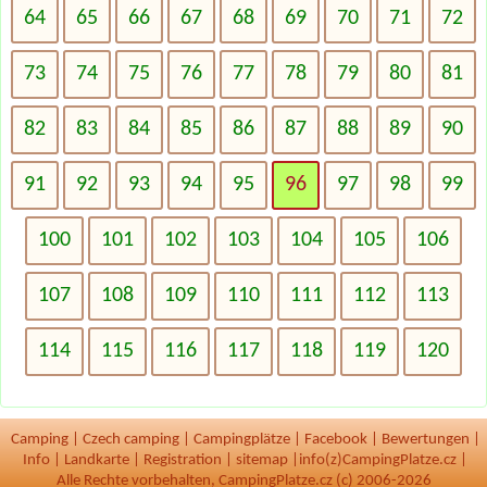
64
65
66
67
68
69
70
71
72
73
74
75
76
77
78
79
80
81
82
83
84
85
86
87
88
89
90
91
92
93
94
95
96
97
98
99
100
101
102
103
104
105
106
107
108
109
110
111
112
113
114
115
116
117
118
119
120
Camping
|
Czech camping
|
Campingplätze
|
Facebook
|
Bewertungen
|
Info
|
Landkarte
|
Registration
|
sitemap
|
info(z)CampingPlatze.cz |
Alle Rechte vorbehalten, CampingPlatze.cz (c) 2006-2026