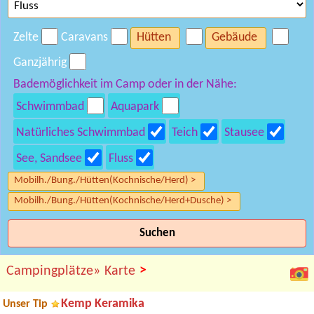
Zelte
Caravans
Hütten
Gebäude
Ganzjährig
Bademöglichkeit im Camp oder in der Nähe:
Schwimmbad
Aquapark
Natürliches Schwimmbad
Teich
Stausee
See, Sandsee
Fluss
Mobilh./Bung./Hütten(Kochnische/Herd) >
Mobilh./Bung./Hütten(Kochnische/Herd+Dusche) >
Suchen
>
Campingplätze»
Karte
Kemp Keramika
Unser Tip