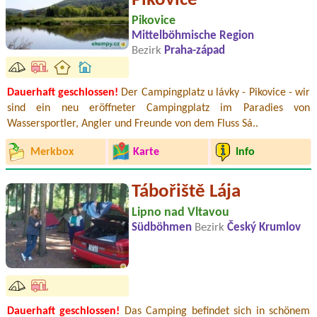
Pikovice
Pikovice
Mittelböhmische Region
Bezirk
Praha-západ
Dauerhaft geschlossen!
Der Campingplatz u lávky - Pikovice - wir
sind ein neu eröffneter Campingplatz im Paradies von
Wassersportler, Angler und Freunde von dem Fluss Sá..
Merkbox
Karte
Info
Tábořiště Lája
Lipno nad Vltavou
Südböhmen
Bezirk
Český Krumlov
Dauerhaft geschlossen!
Das Camping befindet sich in schönem