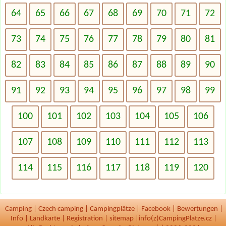
64
65
66
67
68
69
70
71
72
73
74
75
76
77
78
79
80
81
82
83
84
85
86
87
88
89
90
91
92
93
94
95
96
97
98
99
100
101
102
103
104
105
106
107
108
109
110
111
112
113
114
115
116
117
118
119
120
Camping
|
Czech camping
|
Campingplätze
|
Facebook
|
Bewertungen
|
Info
|
Landkarte
|
Registration
|
sitemap
|
info(z)CampingPlatze.cz |