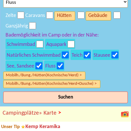
Zelte
Caravans
Hütten
Gebäude
Ganzjährig
Bademöglichkeit im Camp oder in der Nähe:
Schwimmbad
Aquapark
Natürliches Schwimmbad
Teich
Stausee
See, Sandsee
Fluss
Mobilh./Bung./Hütten(Kochnische/Herd) >
Mobilh./Bung./Hütten(Kochnische/Herd+Dusche) >
Suchen
>
Campingplätze»
Karte
Kemp Keramika
Unser Tip