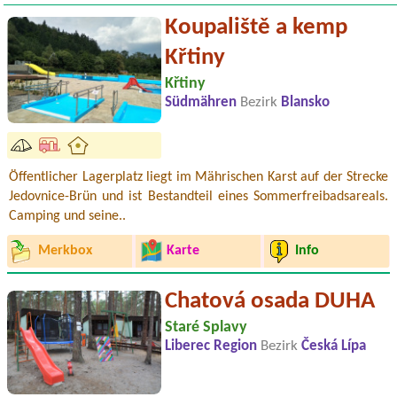
Koupaliště a kemp
Křtiny
Křtiny
Südmähren
Bezirk
Blansko
Öffentlicher Lagerplatz liegt im Mährischen Karst auf der Strecke
Jedovnice-Brün und ist Bestandteil eines Sommerfreibadsareals.
Camping und seine..
Merkbox
Karte
Info
Chatová osada DUHA
Staré Splavy
Liberec Region
Bezirk
Česká Lípa