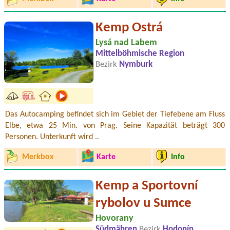
Kemp Ostrá
Lysá nad Labem
Mittelböhmische Region
Bezirk
Nymburk
Das Autocamping befindet sich im Gebiet der Tiefebene am Fluss
Elbe, etwa 25 Min. von Prag. Seine Kapazität beträgt 300
Personen. Unterkunft wird ..
Merkbox
Karte
Info
Kemp a Sportovní
rybolov u Sumce
Hovorany
Südmähren
Bezirk
Hodonín