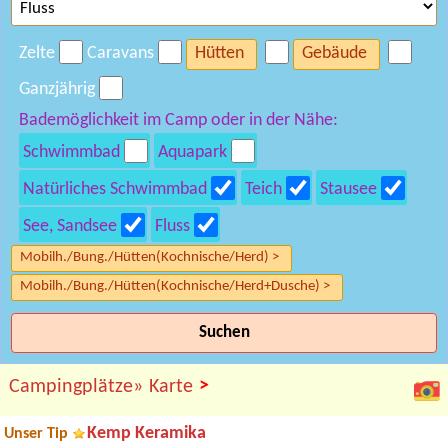
Zelte
Caravans
Hütten
Gebäude
Ganzjährig
Bademöglichkeit im Camp oder in der Nähe:
Schwimmbad
Aquapark
Natürliches Schwimmbad
Teich
Stausee
See, Sandsee
Fluss
Mobilh./Bung./Hütten(Kochnische/Herd) >
Mobilh./Bung./Hütten(Kochnische/Herd+Dusche) >
Suchen
>
Campingplätze»
Karte
Kemp Keramika
Unser Tip