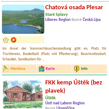
Chatová osada Plesar
Staré Splavy
Liberec Region
Bezirk
Česká Lípa
Im Areal der Sommerhäuschensiedlung gibt es: Platz für
Tischtennis, Basketball (Platz mit Pflasterung), Beachvolleyball,
Schaukel, Sandkasten für ..
Merkbox
Karte
Info
FKK kemp Úštěk (bez
plavek)
Úštěk
Ústí nad Labem Region
Bezirk
Litoměřice