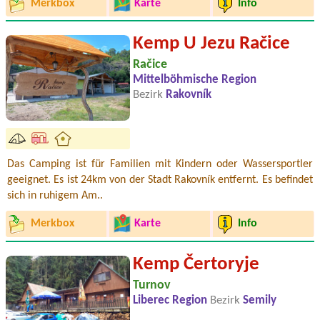
Merkbox
Karte
Info
Kemp U Jezu Račice
Račice
Mittelböhmische Region
Bezirk
Rakovník
Das Camping ist für Familien mit Kindern oder Wassersportler
geeignet. Es ist 24km von der Stadt Rakovník entfernt. Es befindet
sich in ruhigem Am..
Merkbox
Karte
Info
Kemp Čertoryje
Turnov
Liberec Region
Bezirk
Semily