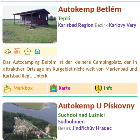
Autokemp Betlém
Teplá
Karlsbad Region
Bezirk
Karlovy Vary
Das Autocamping Beltém ist der kleinere Campingplatz, der in
attraktiver Ortslage im Kurgebiet nicht weit von Marienbad und
Karlsbad liegt. Unterk..
Merkbox
Karte
Info
Autokemp U Pískovny
Suchdol nad Lužnicí
Südböhmen
Bezirk
Jindřichův Hradec