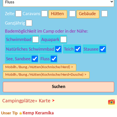
Zelte
Caravans
Hütten
Gebäude
Ganzjährig
Bademöglichkeit im Camp oder in der Nähe:
Schwimmbad
Aquapark
Natürliches Schwimmbad
Teich
Stausee
See, Sandsee
Fluss
Mobilh./Bung./Hütten(Kochnische/Herd) >
Mobilh./Bung./Hütten(Kochnische/Herd+Dusche) >
Suchen
>
Campingplätze»
Karte
Kemp Keramika
Unser Tip