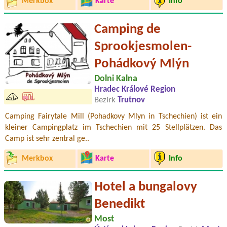
Merkbox
Karte
Info
Camping de
Sprookjesmolen-
Pohádkový Mlýn
Dolni Kalna
Hradec Králové Region
Bezirk
Trutnov
Camping Fairytale Mill (Pohadkovy Mlyn in Tschechien) ist ein
kleiner Campingplatz im Tschechien mit 25 Stellplätzen. Das
Camp ist sehr zentral ge..
Merkbox
Karte
Info
Hotel a bungalovy
Benedikt
Most