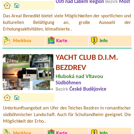
Ústí nad Labem Region
Bezirk
Most
Das Areal Benedikt bietet viele Möglichkeiten der sportlichen und
kulturellen Betätigung an, große Auswahl der
Erholungsaktivitäten, klimatisierte..
Merkbox
Karte
Info
YACHT CLUB D.I.M.
BEZDREV
Hluboká nad Vltavou
Südböhmen
Bezirk
České Budějovice
Unterkunftsangebot am Ufer des Teiches Bezdrev in romantischer
südböhmischer Landschaft. Auch für Schullandheim geeignet. Die
Möglichkeit der Erho..
Merkbox
Karte
Info