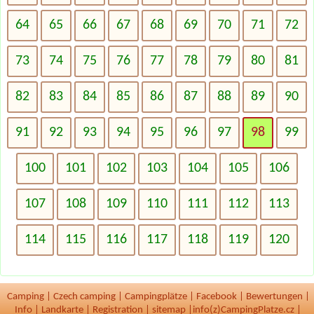
64
65
66
67
68
69
70
71
72
73
74
75
76
77
78
79
80
81
82
83
84
85
86
87
88
89
90
91
92
93
94
95
96
97
98
99
100
101
102
103
104
105
106
107
108
109
110
111
112
113
114
115
116
117
118
119
120
Camping
|
Czech camping
|
Campingplätze
|
Facebook
|
Bewertungen
|
Info
|
Landkarte
|
Registration
|
sitemap
|
info(z)CampingPlatze.cz |