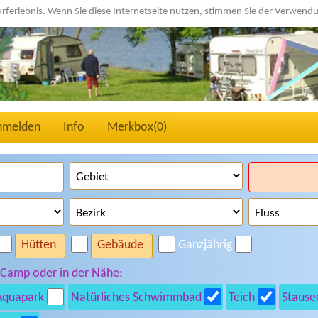
urferlebnis. Wenn Sie diese Internetseite nutzen, stimmen Sie der Verwen
nmelden
Info
Merkbox(
0
)
Hütten
Gebäude
Ganzjährig
 Camp oder in der Nähe:
Aquapark
Natürliches Schwimmbad
Teich
Stause