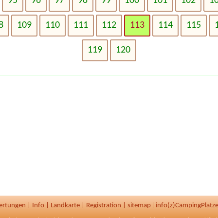
95
96
97
98
99
100
101
102
1
8
109
110
111
112
113
114
115
119
120
ertungen
|
Info
|
Landkarte
|
Registration
|
sitemap
|
info(z)CampingPlatze