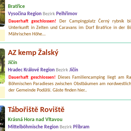
Bratřice
Vysočina Region
Bezirk
Pelhřimov
Dauerhaft geschlossen!
Der Campingplatz Černý rybník bi
Unterkunft in Zelten und Caravans im Dorf Bratřice in der B
Mährischen Höhe...
AZ kemp Žalský
Jičín
Hradec Králové Region
Bezirk
Jičín
Dauerhaft geschlossen!
Dieses Familiencamping liegt am R
Böhmischen Paradieses zwischen Obstbäumen am nordwestlic
der Gemeinde Podůlší. Gäste finden hier..
Tábořiště Roviště
Krásná Hora nad Vltavou
Mittelböhmische Region
Bezirk
Příbram