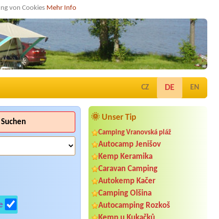
dung von Cookies
Mehr Info
DE
CZ
EN
🌞 Unser Tip
Suchen
Camping Vranovská pláž
Autocamp Jenišov
Kemp Keramika
Caravan Camping
Autokemp Kačer
Camping Olšina
e
Autocamping Rozkoš
Kemp u Kukačků