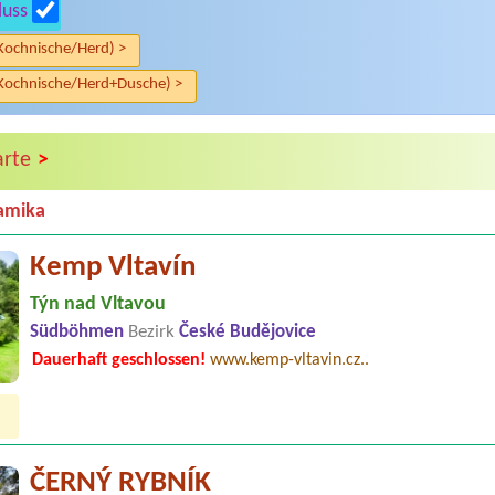
luss
Kochnische/Herd) >
Kochnische/Herd+Dusche) >
>
arte
amika
Kemp Vltavín
Týn nad Vltavou
Südböhmen
Bezirk
České Budějovice
Dauerhaft geschlossen!
www.kemp-vltavin.cz..
ČERNÝ RYBNÍK