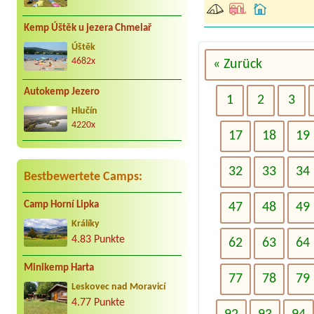
Kemp Úštěk u jezera Chmelař
Úštěk
4682x
« Zurück
Autokemp Jezero
1
2
3
Hlučín
4220x
17
18
19
32
33
34
Bestbewertete Camps:
Camp Horní Lipka
47
48
49
Králíky
4.83 Punkte
62
63
64
Minikemp Harta
77
78
79
Leskovec nad Moravicí
4.77 Punkte