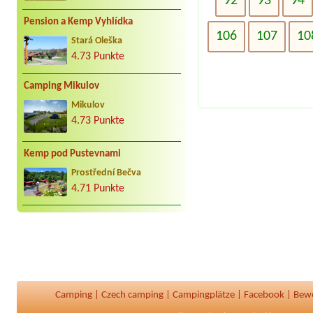
92
93
94
Pension a Kemp Vyhlídka
106
107
10
Stará Oleška
4.73 Punkte
Camping Mikulov
Mikulov
4.73 Punkte
Kemp pod Pustevnami
Prostřední Bečva
4.71 Punkte
Camping
|
Czech camping
|
Campingplätze
|
Facebook
|
Bew