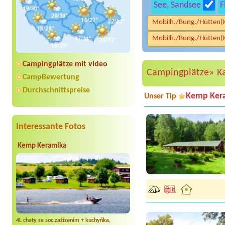
See, Sandsee
F
Mobilh./Bung./Hütten(
Mobilh./Bung./Hütten(
Campingplätze mit video
Campingplätze»
K
CampBewertung
Durchschnittspreise
Kemp Ker
Unser Tip
Interessante Fotos
Kemp Keramika
4L chaty se soc.zažízením + kuchyňka,