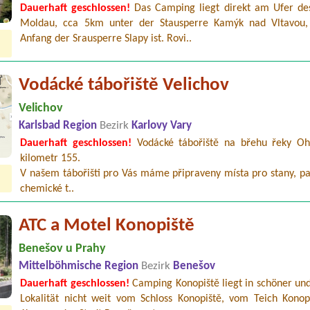
Dauerhaft geschlossen!
Das Camping liegt direkt am Ufer des
Moldau, cca 5km unter der Stausperre Kamýk nad Vltavou
Anfang der Srausperre Slapy ist. Rovi..
Vodácké tábořiště Velichov
Velichov
Karlsbad Region
Bezirk
Karlovy Vary
Dauerhaft geschlossen!
Vodácké tábořiště na břehu řeky Ohř
kilometr 155.
V našem tábořišti pro Vás máme připraveny místa pro stany, pa
chemické t..
ATC a Motel Konopiště
Benešov u Prahy
Mittelböhmische Region
Bezirk
Benešov
Dauerhaft geschlossen!
Camping Konopiště liegt in schöner und
Lokalität nicht weit vom Schloss Konopiště, vom Teich Konop