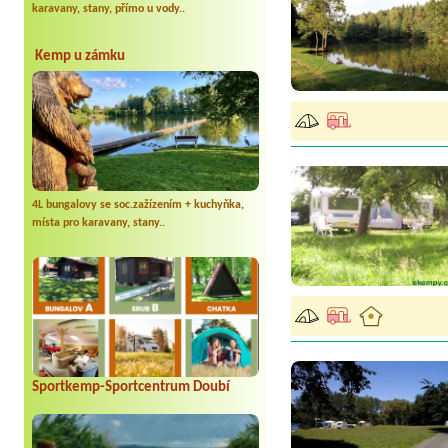
karavany, stany, přímo u vody..
Kemp u zámku
4L bungalovy se soc.zažízením + kuchyňka,
místa pro karavany, stany..
Sportkemp-Sportcentrum Doubí