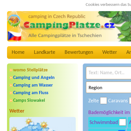
Cookies verbessern das S
Home
Landkarte
Bewertungen
Wetter
A
womo Stellplätze
Camping und Angeln
Camping am Wasser
Camping am Fluss
Camps Slowakei
Zelte
Caravans
Wetter
Bademöglichkeit im
Schwimmbad