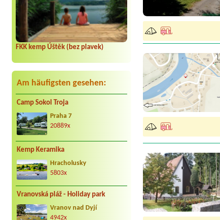
FKK kemp Úštěk (bez plavek)
Am häufigsten gesehen:
Camp Sokol Troja
Praha 7
20889x
Kemp Keramika
Hracholusky
5803x
Vranovská pláž - Holiday park
Vranov nad Dyjí
4942x