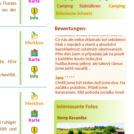
Byli jsme zde v týdnu od 25.7. do 1.8.
Karte
 Flusses
2026. Kemp jako takový je pěkný. V
Camping Südmähren
Camping
, wo der
umývárně i na WC bylo vždy čisto,
Böhmische Schweiz
doplněný papír i utěrky, což při
Info
množství návštěvníků není
samozřejmost. V kempu je obchod a
Bewertungen:
restaurace, kebab a další občerstvení.
Co nás ale velice zklamalo byl celodenní
hluk z repráků u stanů a absolutní
Merkbox
bezohlednost ostatních ubytovaných.
Přes den jsem si připadala jak na pouti-
z každého koutu hrála jiná
hudba.Kemp pěkný, ale takový rámus
Karte
e, říční
jsme ještě nezažili...
Jana
*****
rkoviště,
Info
Chtěli jsme být týden,byli jsme dva. Na
začátku prázdnin. Přijeli jsme
karavanem. Klid pohoda socialky nové
krásné čisté,koupání super. Restaurace
s jídlem, a dobrým jídlem za slušnou
cenu na dosah, a spoustu možností na
Merkbox
výlety. Veškerý personál se choval
Interessante Fotos
slušně mile. Nám se v kempu líbilo.
Kemp Keramika
Karte
Aneta Janíčková
*****
 ruhiger
Byli jsme zde s dětmi na 5 nocí,
iště und
výborné vybavení kempu, čisto všude.