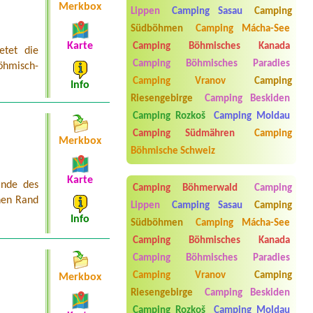
Merkbox
Koruna
Lippen
Camping Sasau
Camping
1x2l pokoj
Südböhmen
Camping Mácha-See
Termin ab 2026-07-30 |
Autokemp
Karte
Camping Böhmisches Kanada
etet die
Frenštát pod Radhoštěm
Camping Böhmisches Paradies
öhmisch-
Termin ab 2026-07-25 |
Vodácké
Camping Vranov
Camping
Info
tábořiště Cakle
2
Riesengebirge
Camping Beskiden
Camping Rozkoš
Camping Moldau
Termin ab 2026-07-22 |
Autokemp
Pilák
Camping Südmähren
Camping
Merkbox
4L buňka / chatka
Böhmische Schweiz
Karte
ande des
Camping Böhmerwald
Camping
hen Rand
Lippen
Camping Sasau
Camping
Info
Südböhmen
Camping Mácha-See
Camping Böhmisches Kanada
Camping Böhmisches Paradies
Camping Vranov
Camping
Merkbox
Riesengebirge
Camping Beskiden
Aneta Melicharová
***
Camping Rozkoš
Camping Moldau