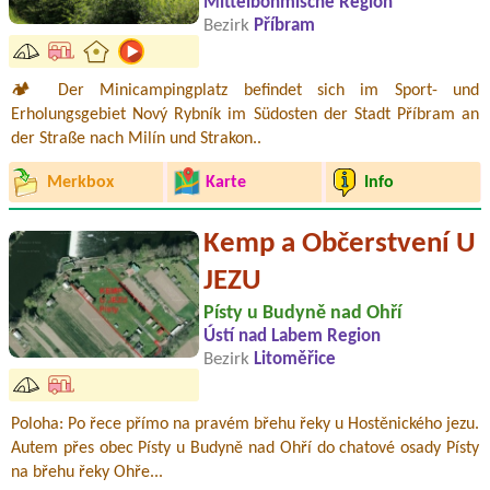
Mittelböhmische Region
Bezirk
Příbram
🏕️ Der Minicampingplatz befindet sich im Sport- und
Erholungsgebiet Nový Rybník im Südosten der Stadt Příbram an
der Straße nach Milín und Strakon..
Merkbox
Karte
Info
Kemp a Občerstvení U
JEZU
Písty u Budyně nad Ohří
Ústí nad Labem Region
Bezirk
Litoměřice
Poloha: Po řece přímo na pravém břehu řeky u Hostěnického jezu.
Autem přes obec Písty u Budyně nad Ohří do chatové osady Písty
na břehu řeky Ohře...