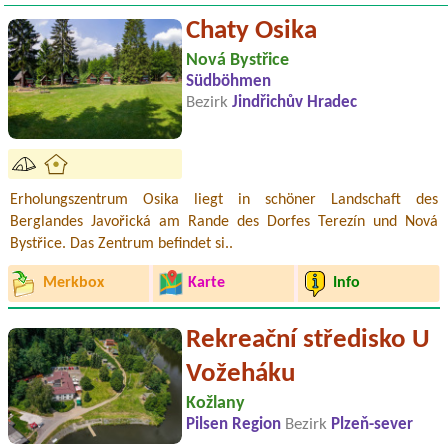
Chaty Osika
Nová Bystřice
Südböhmen
Bezirk
Jindřichův Hradec
Erholungszentrum Osika liegt in schöner Landschaft des
Berglandes Javořická am Rande des Dorfes Terezín und Nová
Bystřice. Das Zentrum befindet si..
Merkbox
Karte
Info
Rekreační středisko U
Vožeháku
Kožlany
Pilsen Region
Bezirk
Plzeň-sever