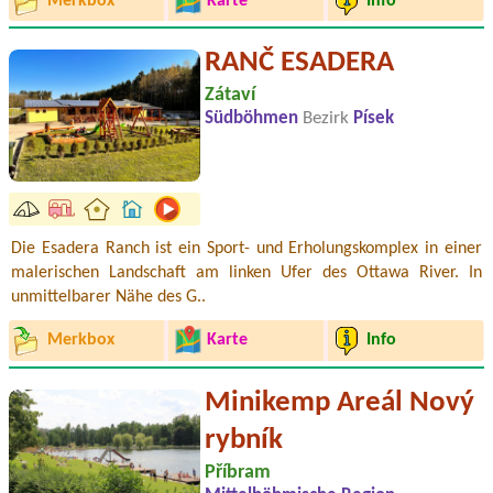
Merkbox
Karte
Info
RANČ ESADERA
Zátaví
Südböhmen
Bezirk
Písek
Die Esadera Ranch ist ein Sport- und Erholungskomplex in einer
malerischen Landschaft am linken Ufer des Ottawa River. In
unmittelbarer Nähe des G..
Merkbox
Karte
Info
Minikemp Areál Nový
rybník
Příbram