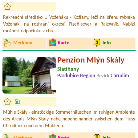
Rekreační středisko U Vožeháku - Kožlany, leží na břehu rybníka
Vožehák, na rozhraní okresů Plzeň-sever a Rakovník. Nabízí
možnost odpočinku v cha..
Merkbox
Karte
Info
Penzion Mlýn Skály
Slatiňany
Pardubice Region
Bezirk
Chrudim
Mühle Skály - einstöckige Sommerhäuschen im ruhigen Ambiente
des Areals Mlýn Skály nahe nebeneinander zwischen dem Fluss
Chrudimka und dem Mühlenb..