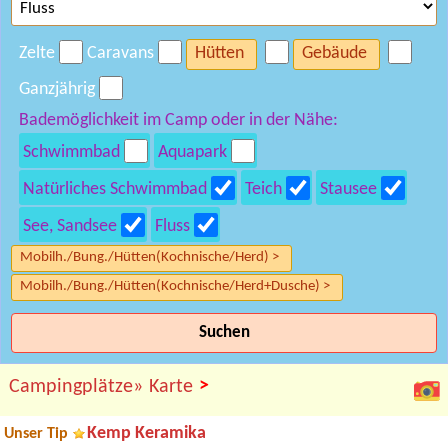
Zelte
Caravans
Hütten
Gebäude
Ganzjährig
Bademöglichkeit im Camp oder in der Nähe:
Schwimmbad
Aquapark
Natürliches Schwimmbad
Teich
Stausee
See, Sandsee
Fluss
Mobilh./Bung./Hütten(Kochnische/Herd) >
Mobilh./Bung./Hütten(Kochnische/Herd+Dusche) >
Suchen
>
Campingplätze»
Karte
Kemp Keramika
Unser Tip