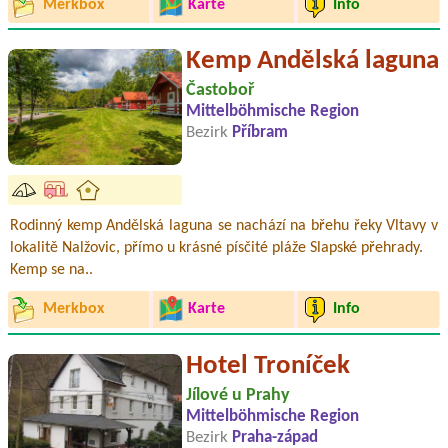
Merkbox
Karte
Info
Kemp Andělská laguna
Častoboř
Mittelböhmische Region
Bezirk
Příbram
Rodinný kemp Andělská laguna se nachází na břehu řeky Vltavy v
lokalitě Nalžovic, přímo u krásné písčité pláže Slapské přehrady.
Kemp se na..
Merkbox
Karte
Info
Hotel Troníček
Jílové u Prahy
Mittelböhmische Region
Bezirk
Praha-západ