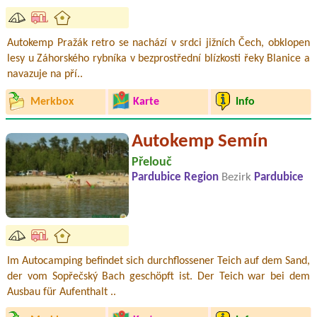
Autokemp Pražák retro se nachází v srdci jižních Čech, obklopen
lesy u Záhorského rybníka v bezprostřední blízkosti řeky Blanice a
navazuje na pří..
Merkbox
Karte
Info
Autokemp Semín
Přelouč
Pardubice Region
Bezirk
Pardubice
Im Autocamping befindet sich durchflossener Teich auf dem Sand,
der vom Sopřečský Bach geschöpft ist. Der Teich war bei dem
Ausbau für Aufenthalt ..