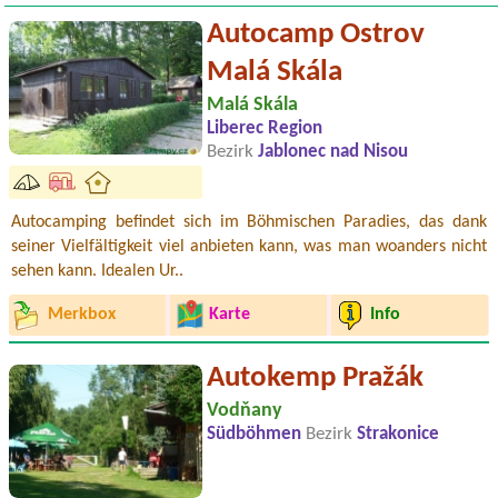
Autocamp Ostrov
Malá Skála
Malá Skála
Liberec Region
Bezirk
Jablonec nad Nisou
Autocamping befindet sich im Böhmischen Paradies, das dank
seiner Vielfältigkeit viel anbieten kann, was man woanders nicht
sehen kann. Idealen Ur..
Merkbox
Karte
Info
Autokemp Pražák
Vodňany
Südböhmen
Bezirk
Strakonice