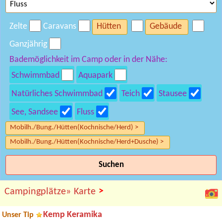
Zelte
Caravans
Hütten
Gebäude
Ganzjährig
Bademöglichkeit im Camp oder in der Nähe:
Schwimmbad
Aquapark
Natürliches Schwimmbad
Teich
Stausee
See, Sandsee
Fluss
Mobilh./Bung./Hütten(Kochnische/Herd) >
Mobilh./Bung./Hütten(Kochnische/Herd+Dusche) >
Suchen
>
Campingplätze»
Karte
Kemp Keramika
Unser Tip