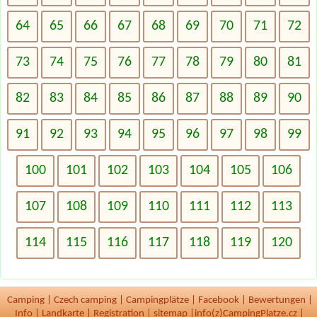
64
65
66
67
68
69
70
71
72
73
74
75
76
77
78
79
80
81
82
83
84
85
86
87
88
89
90
91
92
93
94
95
96
97
98
99
100
101
102
103
104
105
106
107
108
109
110
111
112
113
114
115
116
117
118
119
120
Camping
|
Czech camping
|
Campingplätze
|
Facebook
|
Bewertungen
|
Info
|
Landkarte
|
Registration
|
sitemap
|
info(z)CampingPlatze.cz |