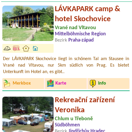
LÁVKAPARK camp &
hotel Skochovice
Vrané nad Vltavou
Mittelböhmische Region
Bezirk
Praha-západ
Der LÁVKAPARK Skochovice liegt in schönem Tal am Stausee in
Vrané nad Vltavou, nur 5km südlich von Prag. Es bietet
Unterkunft im Hotel an, es gibt..
Merkbox
Karte
Info
Rekreační zařízení
Veronika
Chlum u Třeboně
Südböhmen
Bezirk
Jindřichův Hradec