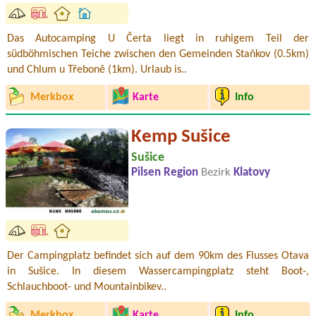
Das Autocamping U Čerta liegt in ruhigem Teil der
südböhmischen Teiche zwischen den Gemeinden Staňkov (0.5km)
und Chlum u Třeboně (1km). Urlaub is..
Merkbox
Karte
Info
Kemp Sušice
Sušice
Pilsen Region
Bezirk
Klatovy
Der Campingplatz befindet sich auf dem 90km des Flusses Otava
in Sušice. In diesem Wassercampingplatz steht Boot-,
Schlauchboot- und Mountainbikev..
Merkbox
Karte
Info