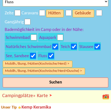
Zelte
Caravans
Hütten
Gebäude
Ganzjährig
Bademöglichkeit im Camp oder in der Nähe:
Schwimmbad
Aquapark
Natürliches Schwimmbad
Teich
Stausee
See, Sandsee
Fluss
Mobilh./Bung./Hütten(Kochnische/Herd) >
Mobilh./Bung./Hütten(Kochnische/Herd+Dusche) >
Suchen
>
Campingplätze»
Karte
Kemp Keramika
Unser Tip