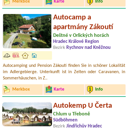
Merkbox
Karte
Info
Autocamp a
apartmány Zákoutí
Deštné v Orlických horách
Hradec Králové Region
Bezirk
Rychnov nad Kněžnou
Autocamping und Pension Zákoutí finden Sie in schöner Lokalität
im Adlergebierge. Unterkunft ist in Zelten oder Caravanen, in
Sommerhäuschen, in Z..
Merkbox
Karte
Info
Autokemp U Čerta
Chlum u Třeboně
Südböhmen
Bezirk
Jindřichův Hradec