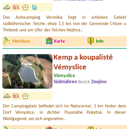
Das Autocamping Veronika liegt in schönem Gebiet
südböhmischer Teiche, etwa 1,5 km von der Gemeinde Chlum u
Třeboně und am Ufer des Teiches Hejtma..
Merkbox
Karte
Info
Kemp a koupalistě
Vémyslice
Vémyslice
Südmähren
Bezirk
Znojmo
Der Campingplatz befindet sich im Naturareal, 1 km hinter dem
Dorf Vémyslice, in dichter Flussnähe Rokytná. In dieser
Waldgegend, wo sich angenehm..