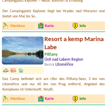
Campingplatz Kajlovec – Natur, Komfort & Erholung
Der Campingplatz Kajlovec liegt bei Hradec nad Moravicí und
bietet von Mai bis Se..
Merkbox
Karte
Info
Resort a kemp Marina
Labe
Píšťany
Ústí nad Labem Region
Bezirk
Litoměřice
Das Camp befindet sich am Ufer des Píšťany-Sees, 3 km von
Litoměřice und nur 60 km von Prag entfernt. Angebot des
Komplexes ist Unterkunft, Verpfl..
Merkbox
Karte
Info