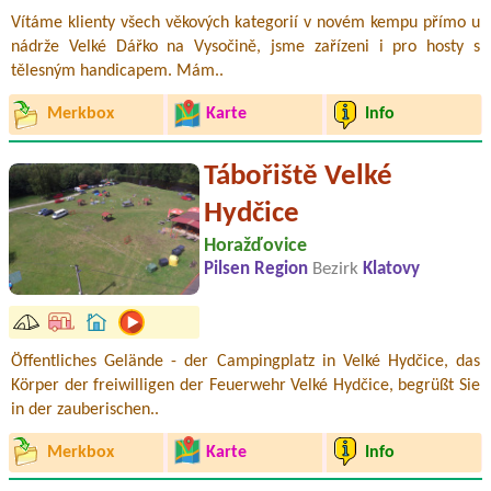
Vítáme klienty všech věkových kategorií v novém kempu přímo u
nádrže Velké Dářko na Vysočině, jsme zařízeni i pro hosty s
tělesným handicapem. Mám..
Merkbox
Karte
Info
Tábořiště Velké
Hydčice
Horažďovice
Pilsen Region
Bezirk
Klatovy
Öffentliches Gelände - der Campingplatz in Velké Hydčice, das
Körper der freiwilligen der Feuerwehr Velké Hydčice, begrüßt Sie
in der zauberischen..
Merkbox
Karte
Info