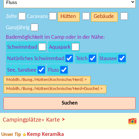
Zelte
Caravans
Hütten
Gebäude
Ganzjährig
Bademöglichkeit im Camp oder in der Nähe:
Schwimmbad
Aquapark
Natürliches Schwimmbad
Teich
Stausee
See, Sandsee
Fluss
Mobilh./Bung./Hütten(Kochnische/Herd) >
Mobilh./Bung./Hütten(Kochnische/Herd+Dusche) >
Suchen
>
Campingplätze»
Karte
Kemp Keramika
Unser Tip