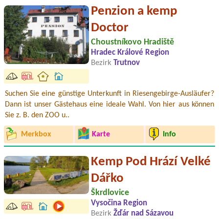
Penzion a kemp
Doctor
Choustníkovo Hradiště
Hradec Králové Region
Bezirk
Trutnov
Suchen Sie eine günstige Unterkunft in Riesengebirge-Ausläufer?
Dann ist unser Gästehaus eine ideale Wahl. Von hier aus können
Sie z. B. den ZOO u..
Merkbox
Karte
Info
Kemp Pod Hrází Velké
Dářko
Škrdlovice
Vysočina Region
Bezirk
Žďár nad Sázavou