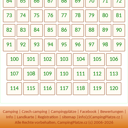
64
65
66
67
68
69
70
71
72
73
74
75
76
77
78
79
80
81
82
83
84
85
86
87
88
89
90
91
92
93
94
95
96
97
98
99
100
101
102
103
104
105
106
107
108
109
110
111
112
113
114
115
116
117
118
119
120
Camping
|
Czech camping
|
Campingplätze
|
Facebook
|
Bewertungen
|
Info
|
Landkarte
|
Registration
|
sitemap
|
info(z)CampingPlatze.cz |
Alle Rechte vorbehalten, CampingPlatze.cz (c) 2006-2026