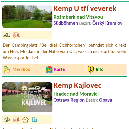
Kemp U tří veverek
Rožmberk nad Vltavou
Südböhmen
Bezirk
Český Krumlov
Der Campingplatz "Bei drei Eichhörnchen" befindet sich direkt
am Fluss Moldau, in der Nähe vom Ort, wo sich der Start für viele
Wassersportler bef..
Merkbox
Karte
Info
Kemp Kajlovec
Hradec nad Moravicí
Ostrava Region
Bezirk
Opava