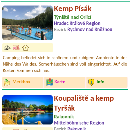
Kemp Písák
Týniště nad Orlicí
Hradec Králové Region
Bezirk
Rychnov nad Kněžnou
Camping befindet sich in schönem und ruhigem Ambiente in der
Nähe des Waldes. Somerhäuschen sind voll eingerichtet. Auf die
Kosten kommen sich hie..
Merkbox
Karte
Info
Koupaliště a kemp
Tyršák
Rakovník
Mittelböhmische Region
Bezirk
Rakovník