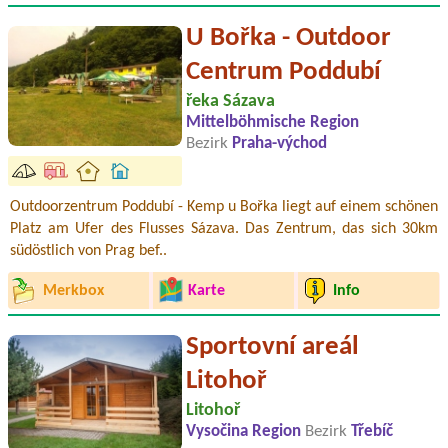
U Bořka - Outdoor
Centrum Poddubí
řeka Sázava
Mittelböhmische Region
Bezirk
Praha-východ
Outdoorzentrum Poddubí - Kemp u Bořka liegt auf einem schönen
Platz am Ufer des Flusses Sázava. Das Zentrum, das sich 30km
südöstlich von Prag bef..
Merkbox
Karte
Info
Sportovní areál
Litohoř
Litohoř
Vysočina Region
Bezirk
Třebíč