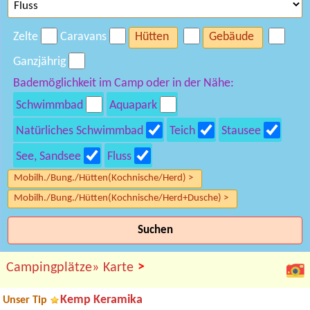
Zelte
Caravans
Hütten
Gebäude
Ganzjährig
Bademöglichkeit im Camp oder in der Nähe:
Schwimmbad
Aquapark
Natürliches Schwimmbad
Teich
Stausee
See, Sandsee
Fluss
Mobilh./Bung./Hütten(Kochnische/Herd) >
Mobilh./Bung./Hütten(Kochnische/Herd+Dusche) >
Suchen
>
Campingplätze»
Karte
Kemp Keramika
Unser Tip