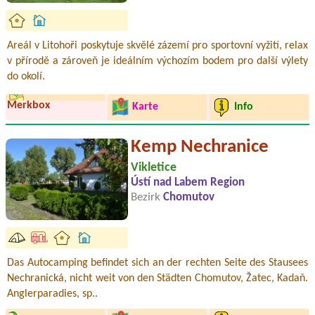
Areál v Litohoři poskytuje skvělé zázemí pro sportovní vyžití, relax
v přírodě a zároveň je ideálním výchozím bodem pro další výlety
do okolí.
Merkbox
Karte
Info
Kemp Nechranice
Vikletice
Ústí nad Labem Region
Bezirk
Chomutov
Das Autocamping befindet sich an der rechten Seite des Stausees
Nechranická, nicht weit von den Städten Chomutov, Žatec, Kadaň.
Anglerparadies, sp..