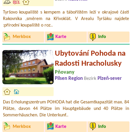
Tyršovo koupaliště s kempem a tábořištěm leží v okrajové části
Rakovníka ,směrem na Křivoklát. V Arealu Tyršáku najdete
:přírodní koupaliště o roz..
Merkbox
Karte
Info
Ubytování Pohoda na
Radosti Hracholusky
Pňovany
Pilsen Region
Bezirk
Plzeň-sever
Das Erholungszentrum POHODA hat die Gesamtkapazität max. 84
Plätze, davon 44 Plätze im Hauptgebäude und 40 Plätze in
Sommerhäuschen. Die Unterkunf..
Merkbox
Karte
Info