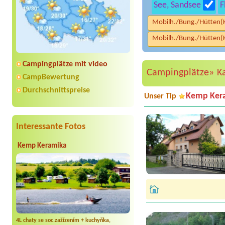
See, Sandsee
F
Mobilh./Bung./Hütten(
Mobilh./Bung./Hütten(
Campingplätze mit video
Campingplätze»
K
CampBewertung
Durchschnittspreise
Kemp Ker
Unser Tip
Interessante Fotos
Kemp Keramika
4L chaty se soc.zažízením + kuchyňka,