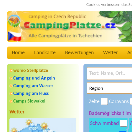
Cookies verbessern das S
Home
Landkarte
Bewertungen
Wetter
A
womo Stellplätze
Camping und Angeln
Camping am Wasser
Camping am Fluss
Camps Slowakei
Zelte
Caravans
Wetter
Bademöglichkeit im
Schwimmbad