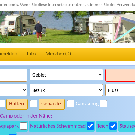
urferlebnis. Wenn Sie diese Internetseite nutzen, stimmen Sie der Verwen
nmelden
Info
Merkbox(
0
)
Hütten
Gebäude
Ganzjährig
 Camp oder in der Nähe:
Aquapark
Natürliches Schwimmbad
Teich
Stause