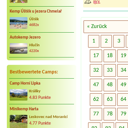
Kemp Úštěk u jezera Chmelař
Úštěk
4682x
« Zurück
Autokemp Jezero
1
2
3
Hlučín
4220x
17
18
19
32
33
34
Bestbewertete Camps:
Camp Horní Lipka
47
48
49
Králíky
4.83 Punkte
62
63
64
Minikemp Harta
77
78
79
Leskovec nad Moravicí
4.77 Punkte