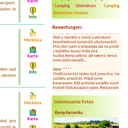
2026. Kemp jako takový je pěkný. V
Karte
rsport-
umývárně i na WC bylo vždy čisto,
Camping Südmähren
Camping
lafen in
doplněný papír i utěrky, což při
Böhmische Schweiz
množství návštěvníků není
Info
samozřejmost. V kempu je obchod a
restaurace, kebab a další občerstvení.
Bewertungen:
Co nás ale velice zklamalo byl celodenní
hluk z repráků u stanů a absolutní
bezohlednost ostatních ubytovaných.
Merkbox
Přes den jsem si připadala jak na pouti-
z každého koutu hrála jiná
hudba.Kemp pěkný, ale takový rámus
jsme ještě nezažili...
Karte
Jana
*****
Chtěli jsme být týden,byli jsme dva. Na
Bakov nad
Info
začátku prázdnin. Přijeli jsme
 otevřen
karavanem. Klid pohoda socialky nové
krásné čisté,koupání super. Restaurace
s jídlem, a dobrým jídlem za slušnou
cenu na dosah, a spoustu možností na
výlety. Veškerý personál se choval
slušně mile. Nám se v kempu líbilo.
Interessante Fotos
Merkbox
Aneta Janíčková
*****
Kemp Keramika
Byli jsme zde s dětmi na 5 nocí,
Karte
výborné vybavení kempu, čisto všude.
odný pro
Výborná káva, mošt i víno a další.Milí
 místě je