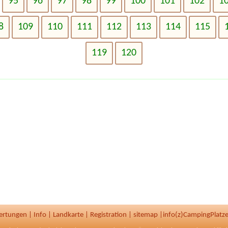
95
96
97
98
99
100
101
102
1
8
109
110
111
112
113
114
115
119
120
ertungen
|
Info
|
Landkarte
|
Registration
|
sitemap
|
info(z)CampingPlatze