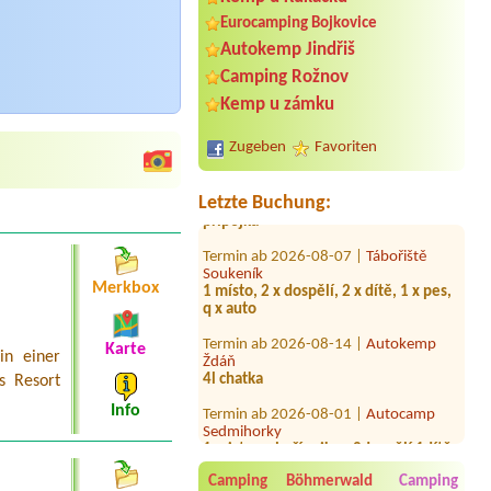
Eurocamping Bojkovice
Autokemp Jindřiš
Termin ab 2026-07-29 |
Camp Znojmo
Camping Rožnov
Termin ab 2026-07-31 |
Camp Horní
Kemp u zámku
Lipka
Misto pro 1 stan a 2 osoby
Zugeben
Favoriten
Termin ab 2026-08-02 |
Kemp Iveta
1 místo pro obytný přívěs, elektrická
Letzte Buchung:
přípojka
Termin ab 2026-08-07 |
Tábořiště
Soukeník
1 místo, 2 x dospělí, 2 x dítě, 1 x pes,
Merkbox
q x auto
Termin ab 2026-08-14 |
Autokemp
Ždáň
Karte
in einer
4l chatka
s Resort
Termin ab 2026-08-01 |
Autocamp
Info
Sedmihorky
1 misto s el.přípojkou 2dospělí 1dítě
Termin ab 2026-08-08 |
Camping &
Camping Böhmerwald
Camping
Restaurant BEZDREV