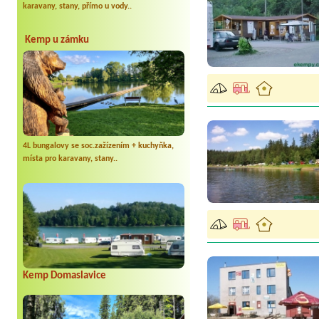
karavany, stany, přímo u vody..
Kemp u zámku
4L bungalovy se soc.zažízením + kuchyňka,
místa pro karavany, stany..
Kemp Domaslavice