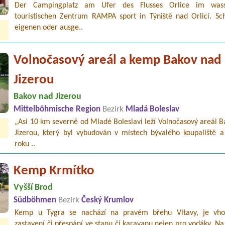
Der Campingplatz am Ufer des Flusses Orlice im wasse
touristischen Zentrum RAMPA sport in Týniště nad Orlicí. Sch
eigenen oder ausge..
Volnočasový areál a kemp Bakov nad
Jizerou
Bakov nad Jizerou
Mittelböhmische Region
Bezirk
Mladá Boleslav
„Asi 10 km severně od Mladé Boleslavi leží Volnočasový areál 
Jizerou, který byl vybudován v místech bývalého koupaliště a
roku ..
Kemp Krmítko
Vyšší Brod
Südböhmen
Bezirk
Český Krumlov
Kemp u Tygra se nachází na pravém břehu Vltavy, je vh
zastavení či přespání ve stanu či karavanu nejen pro vodáky. Na