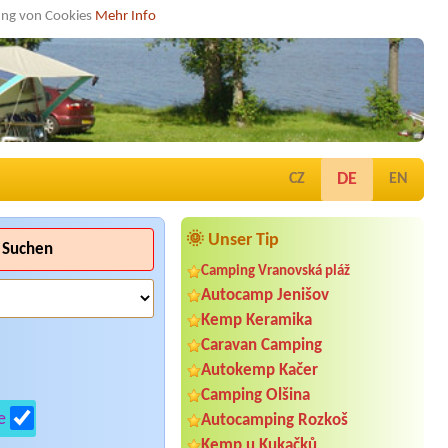
dung von Cookies
Mehr Info
DE
CZ
EN
🌞 Unser Tip
Suchen
Camping Vranovská pláž
Autocamp Jenišov
Kemp Keramika
Caravan Camping
Autokemp Kačer
Camping Olšina
e
Autocamping Rozkoš
Kemp u Kukačků