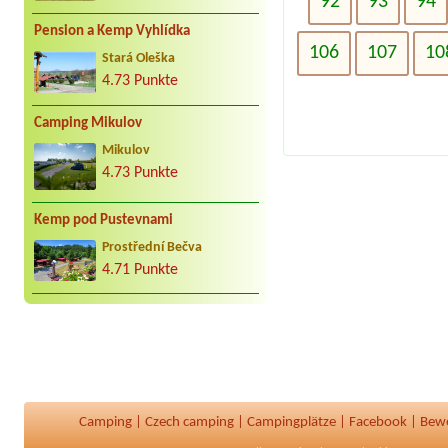
92
93
94
Pension a Kemp Vyhlídka
106
107
10
Stará Oleška
4.73 Punkte
Camping Mikulov
Mikulov
4.73 Punkte
Kemp pod Pustevnami
Prostřední Bečva
4.71 Punkte
Camping
|
Czech camping
|
Campingplätze
|
Facebook
|
Bew