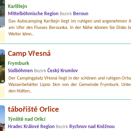
Karlštejn
Mittelböhmische Region
Bezirk
Beroun
Das Autocamping Karštejn liegt im ruhigen und angenehmen 
am Ufer des Flusses Berounka. In der Nähe können Sie Disko b
Weiter könn..
Camp Vřesná
Frymburk
Südböhmen
Bezirk
Český Krumlov
Der Campingplatz Vřesná liegt in der schönen und ruhigen Orts
Wasserbehälter Lipno 1km von der Gemeinde Frymburk. Unter
den Hütten..
tábořiště Orlice
Týniště nad Orlicí
Hradec Králové Region
Bezirk
Rychnov nad Kněžnou