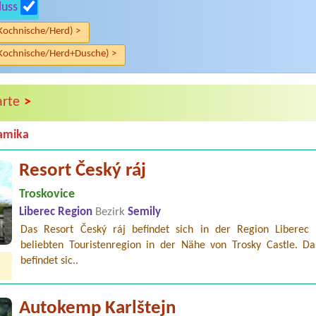
luss
Kochnische/Herd) >
Kochnische/Herd+Dusche) >
>
arte
amika
Resort Český ráj
Troskovice
Liberec Region
Bezirk
Semily
Das Resort Český ráj befindet sich in der Region Liberec 
beliebten Touristenregion in der Nähe von Trosky Castle. Da
befindet sic..
Autokemp Karlštejn