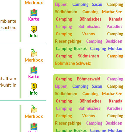
Merkbox
2x karavan, 2x el. přípojka, 4x
Lippen
Camping Sasau
Camping
dospělí, 3x dítě a 1x pes
Südböhmen
Camping Mácha-See
Termin ab 2026-08-10 |
Kemp pod
Karte
Camping Böhmisches Kanada
Ambiente
Pustevnami
1 místo pro stan a dvě osoby
Camping Böhmisches Paradies
esuchen.
Camping Vranov
Camping
Info
Termin ab 2026-07-25 |
Kemp a
Štěrkoviště na Krčáku
Riesengebirge
Camping Beskiden
Spaní v autě
Camping Rozkoš
Camping Moldau
Termin ab 2026-08-06 |
Autokemp
Camping Südmähren
Camping
Bílina Kyselka
Merkbox
Böhmische Schweiz
Karte
chaft am
Camping Böhmerwald
Camping
kunft in
Lippen
Camping Sasau
Camping
Info
Südböhmen
Camping Mácha-See
Camping Böhmisches Kanada
Camping Böhmisches Paradies
Camping Vranov
Camping
Merkbox
Aneta Melicharová
***
Riesengebirge
Camping Beskiden
Byli jsme zde v týdnu od 25.7. do 1.8.
Camping Rozkoš
Camping Moldau