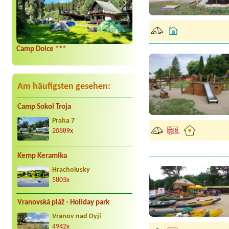
Camp Dolce ***
Am häufigsten gesehen:
Camp Sokol Troja
Praha 7
20889x
Kemp Keramika
Hracholusky
5803x
Vranovská pláž - Holiday park
Vranov nad Dyjí
4942x