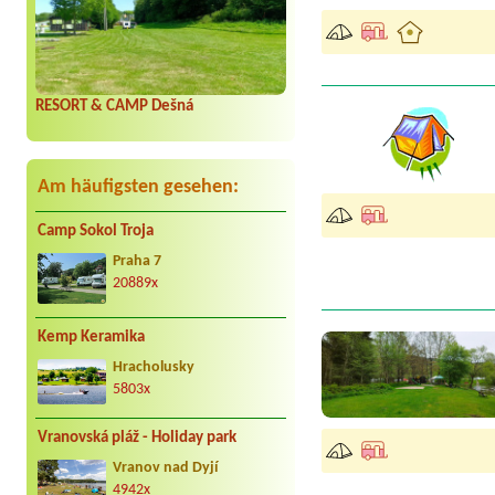
RESORT & CAMP Dešná
Am häufigsten gesehen:
Camp Sokol Troja
Praha 7
20889x
Kemp Keramika
Hracholusky
5803x
Vranovská pláž - Holiday park
Vranov nad Dyjí
4942x