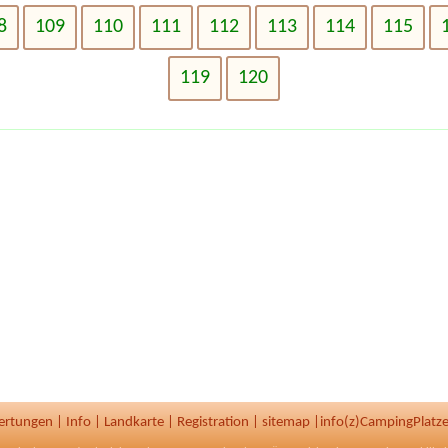
8
109
110
111
112
113
114
115
119
120
ertungen
|
Info
|
Landkarte
|
Registration
|
sitemap
|
info(z)CampingPlatze