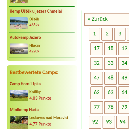
Kemp Úštěk u jezera Chmelař
« Zurück
Úštěk
4682x
1
2
3
Autokemp Jezero
Hlučín
17
18
19
4220x
32
33
34
Bestbewertete Camps:
47
48
49
Camp Horní Lipka
62
63
64
Králíky
4.83 Punkte
77
78
79
Minikemp Harta
Leskovec nad Moravicí
92
93
94
4.77 Punkte