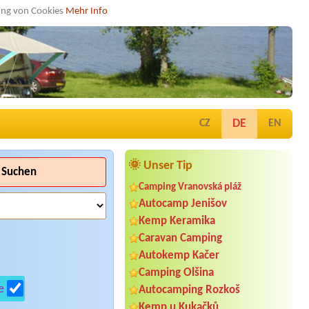
dung von Cookies
Mehr Info
DE
CZ
EN
🌞 Unser Tip
Suchen
Camping Vranovská pláž
Autocamp Jenišov
Kemp Keramika
Caravan Camping
Autokemp Kačer
Camping Olšina
e
Autocamping Rozkoš
Kemp u Kukačků