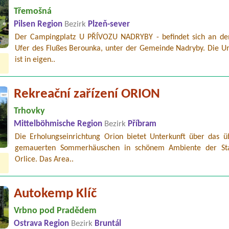
Třemošná
Pilsen Region
Bezirk
Plzeň-sever
Der Campingplatz U PŘÍVOZU NADRYBY - befindet sich an de
Ufer des Flußes Berounka, unter der Gemeinde Nadryby. Die Un
ist in eigen..
Rekreační zařízení ORION
Trhovky
Mittelböhmische Region
Bezirk
Příbram
Die Erholungseinrichtung Orion bietet Unterkunft über das üb
gemauerten Sommerhäuschen in schönem Ambiente der Sta
Orlice. Das Area..
Autokemp Klíč
Vrbno pod Pradědem
Ostrava Region
Bezirk
Bruntál