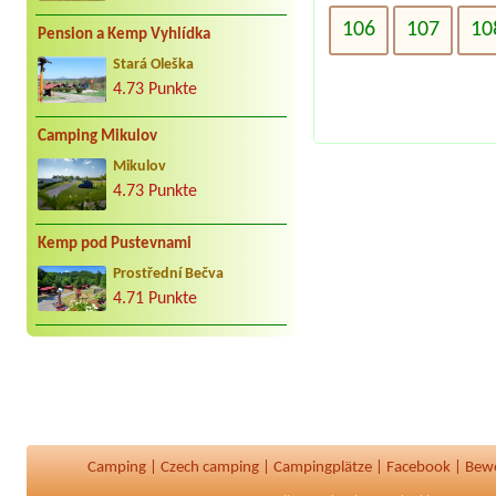
106
107
10
Pension a Kemp Vyhlídka
Stará Oleška
4.73 Punkte
Camping Mikulov
Mikulov
4.73 Punkte
Kemp pod Pustevnami
Prostřední Bečva
4.71 Punkte
Camping
|
Czech camping
|
Campingplätze
|
Facebook
|
Bew