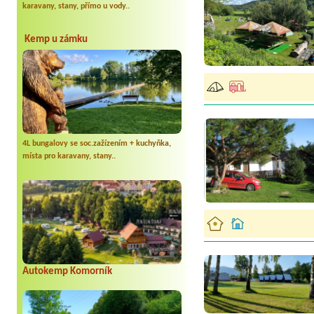
karavany, stany, přímo u vody..
Kemp u zámku
4L bungalovy se soc.zažízením + kuchyňka,
místa pro karavany, stany..
Autokemp Komorník