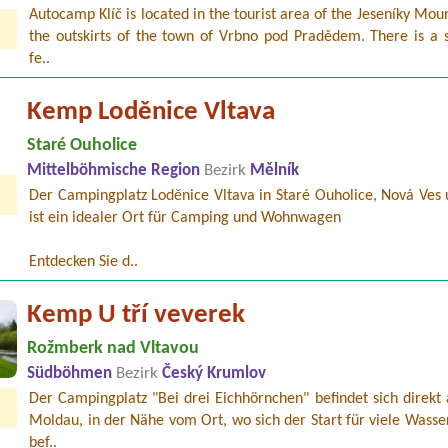
Autocamp Klíč is located in the tourist area of the Jeseníky Mou
the outskirts of the town of Vrbno pod Pradědem. There is a s
fe..
Kemp Loděnice Vltava
Staré Ouholice
Mittelböhmische Region
Bezirk
Mělník
Der Campingplatz Loděnice Vltava in Staré Ouholice, Nová Ves 
ist ein idealer Ort für Camping und Wohnwagen
Entdecken Sie d..
Kemp U tří veverek
Rožmberk nad Vltavou
Südböhmen
Bezirk
Český Krumlov
Der Campingplatz "Bei drei Eichhörnchen" befindet sich direkt
Moldau, in der Nähe vom Ort, wo sich der Start für viele Wasse
bef..