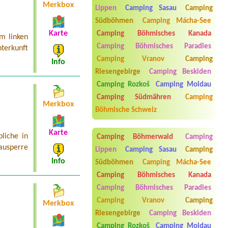
Běšiny
Merkbox
Lippen
Camping Sasau
Camping
Termin ab 2026-07-30 |
Molo Nová
Südböhmen
Camping Mácha-See
Rabyně
Karte
Camping Böhmisches Kanada
m linken
1stan 2osoby 1pes a 2kola1misto u
vody + elektrická pripojka
Camping Böhmisches Paradies
terkunft
Camping Vranov
Camping
Termin ab 2026-07-28 |
Autocamp
Info
Hoch Bezdrev
Riesengebirge
Camping Beskiden
2místa pro stany,2auta,
Camping Rozkoš
Camping Moldau
3dospělí+5dětí
Camping Südmähren
Camping
Termin ab 2026-08-20 |
Camping
Merkbox
Böhmische Schweiz
Country
2x4L2x4l
Karte
liche in
Camping Böhmerwald
Camping
usperre
Lippen
Camping Sasau
Camping
Info
Südböhmen
Camping Mácha-See
Camping Böhmisches Kanada
Camping Böhmisches Paradies
Camping Vranov
Camping
Merkbox
Riesengebirge
Camping Beskiden
Aneta Melicharová
***
Camping Rozkoš
Camping Moldau