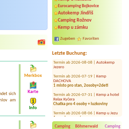
Eurocamping Bojkovice
Autokemp Jindřiš
Camping Rožnov
Termin ab 2026-08-01 |
Autokemp
Ždáň
Kemp u zámku
1x 6L velká chatka
Zugeben
Favoriten
Termin ab 2026-08-07 |
Kemp U Fíka -
Nahořany
1 místo
Letzte Buchung:
Termin ab 2026-08-08 |
Autokemp
Jezero
Termin ab 2026-07-19 |
Kemp
Merkbox
DACHOVA
1 misto pro stan, 2osoby+2deti
Termin ab 2026-07-31 |
Kemp a hotel
Karte
det sich
Relax Kyčera
Chatka pro 4 osoby + luzkoviny
mlov am
Info
Termin ab 2026-08-06 |
Kemp u Jezu
1 emplacement campervan avec
électricité proche entrée
Camping Böhmerwald
Camping
Termin ab 2026-08-12 |
Eurocamp