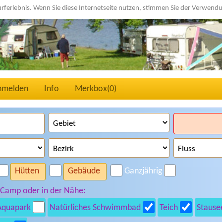
urferlebnis. Wenn Sie diese Internetseite nutzen, stimmen Sie der Verwen
nmelden
Info
Merkbox(
0
)
Hütten
Gebäude
Ganzjährig
 Camp oder in der Nähe:
Aquapark
Natürliches Schwimmbad
Teich
Stause