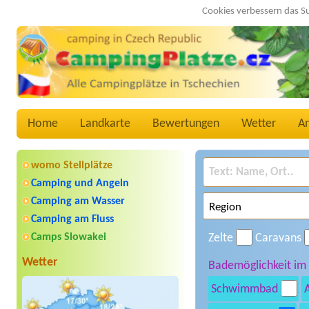
Cookies verbessern das S
Home
Landkarte
Bewertungen
Wetter
A
womo Stellplätze
Camping und Angeln
Camping am Wasser
Camping am Fluss
Camps Slowakei
Zelte
Caravans
Wetter
Bademöglichkeit im
Schwimmbad