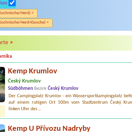
luss
Kochnische/Herd) >
Kochnische/Herd+Dusche) >
>
arte
amika
Kemp Krumlov
Český Krumlov
Südböhmen
Bezirk
Český Krumlov
Der Campingplatz Krumlov - ein Wassersportkampingplatz befin
auf einem ruhigen Ort 500m vom Stadtzentrum Český Kru
linken Ufer des ..
Kemp U Přívozu Nadryby