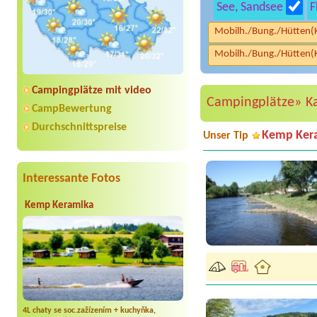
See, Sandsee
F
Mobilh./Bung./Hütten(
Mobilh./Bung./Hütten(
Campingplätze mit video
Campingplätze»
K
CampBewertung
Durchschnittspreise
Kemp Ker
Unser Tip
Interessante Fotos
Kemp Keramika
4L chaty se soc.zažízením + kuchyňka,