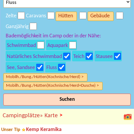
Zelte
Caravans
Hütten
Gebäude
Ganzjährig
Bademöglichkeit im Camp oder in der Nähe:
Schwimmbad
Aquapark
Natürliches Schwimmbad
Teich
Stausee
See, Sandsee
Fluss
Mobilh./Bung./Hütten(Kochnische/Herd) >
Mobilh./Bung./Hütten(Kochnische/Herd+Dusche) >
Suchen
>
Campingplätze»
Karte
Kemp Keramika
Unser Tip