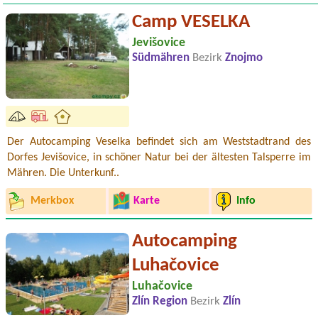
Camp VESELKA
Jevišovice
Südmähren
Bezirk
Znojmo
Der Autocamping Veselka befindet sich am Weststadtrand des
Dorfes Jevišovice, in schöner Natur bei der ältesten Talsperre im
Mähren. Die Unterkunf..
Merkbox
Karte
Info
Autocamping
Luhačovice
Luhačovice
Zlín Region
Bezirk
Zlín