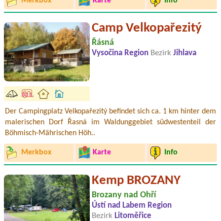
Merkbox
Karte
Info
Camp Velkopařezitý
Řásná
Vysočina Region
Bezirk
Jihlava
Der Campingplatz Velkopařezitý befindet sich ca. 1 km hinter dem
malerischen Dorf Řasná im Waldunggebiet südwestenteil der
Böhmisch-Mährischen Höh..
Merkbox
Karte
Info
Kemp BROZANY
Brozany nad Ohří
Ústí nad Labem Region
Bezirk
Litoměřice