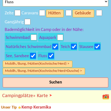
Zelte
Caravans
Hütten
Gebäude
Ganzjährig
Bademöglichkeit im Camp oder in der Nähe:
Schwimmbad
Aquapark
Natürliches Schwimmbad
Teich
Stausee
See, Sandsee
Fluss
Mobilh./Bung./Hütten(Kochnische/Herd) >
Mobilh./Bung./Hütten(Kochnische/Herd+Dusche) >
Suchen
>
Campingplätze»
Karte
Kemp Keramika
Unser Tip