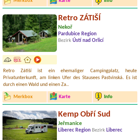
Merkbox
Karte
Info
Retro ZÁTIŠÍ
Nekoř
Pardubice Region
Bezirk
Ústí nad Orlicí
Retro Zátiší ist ein ehemaliger Campingplatz, heute
Privatunterkunft, am linken Ufer des Stausees Pastvinská. Es ist
durch einen Wald und einen Za..
Merkbox
Karte
Info
Kemp Obří Sud
Jeřmanice
Liberec Region
Bezirk
Liberec