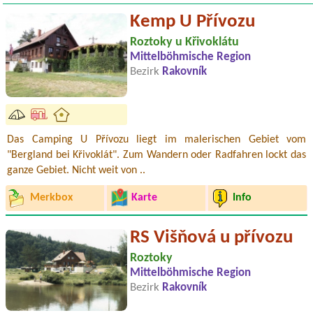
Kemp U Přívozu
Roztoky u Křivoklátu
Mittelböhmische Region
Bezirk
Rakovník
Das Camping U Přívozu liegt im malerischen Gebiet vom
"Bergland bei Křivoklát". Zum Wandern oder Radfahren lockt das
ganze Gebiet. Nicht weit von ..
Merkbox
Karte
Info
RS Višňová u přívozu
Roztoky
Mittelböhmische Region
Bezirk
Rakovník