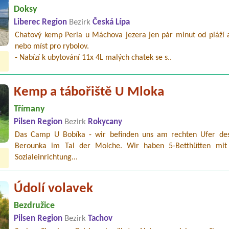
Doksy
Liberec Region
Bezirk
Česká Lípa
Chatový kemp Perla u Máchova jezera jen pár minut od pláží a
nebo míst pro rybolov.
- Nabízí k ubytování 11x 4L malých chatek se s..
Kemp a tábořiště U Mloka
Třímany
Pilsen Region
Bezirk
Rokycany
Das Camp U Bobíka - wir befinden uns am rechten Ufer des
Berounka im Tal der Molche. Wir haben 5-Betthütten mit
Sozialeinrichtung...
Údolí volavek
Bezdružice
Pilsen Region
Bezirk
Tachov