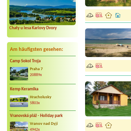
Chaty u lesa Karlovy Dvory
Am häufigsten gesehen:
Camp Sokol Troja
Praha 7
20889x
Kemp Keramika
Hracholusky
5803x
Vranovská pláž - Holiday park
Vranov nad Dyjí
4942x