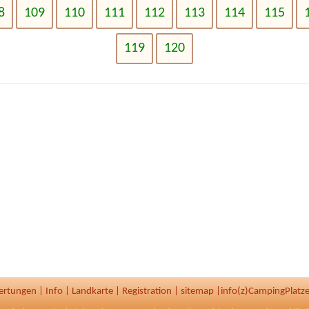
8
109
110
111
112
113
114
115
119
120
ertungen
|
Info
|
Landkarte
|
Registration
|
sitemap
|
info(z)CampingPlatze