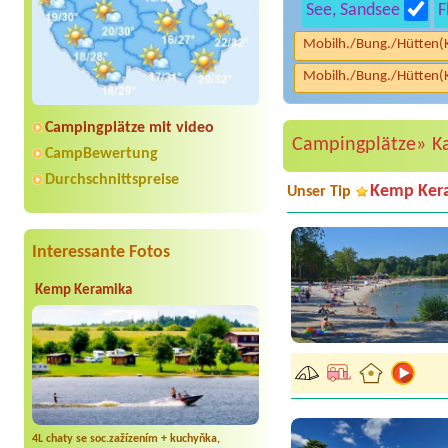
See, Sandsee
F
Mobilh./Bung./Hütten(
Mobilh./Bung./Hütten(
Campingplätze mit video
Campingplätze»
K
CampBewertung
Durchschnittspreise
Kemp Ker
Unser Tip
Interessante Fotos
Kemp Keramika
4L chaty se soc.zažízením + kuchyňka,