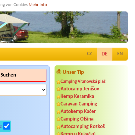
dung von Cookies
Mehr Info
DE
CZ
EN
🌞 Unser Tip
Suchen
Camping Vranovská pláž
Autocamp Jenišov
Kemp Keramika
Caravan Camping
Autokemp Kačer
Camping Olšina
e
Autocamping Rozkoš
Kemp u Kukačků