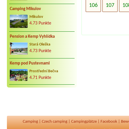
106
107
10
Camping Mikulov
Mikulov
4.73 Punkte
Pension a Kemp Vyhlídka
Stará Oleška
4.73 Punkte
Kemp pod Pustevnami
Prostřední Bečva
4.71 Punkte
Camping
|
Czech camping
|
Campingplätze
|
Facebook
|
Bew