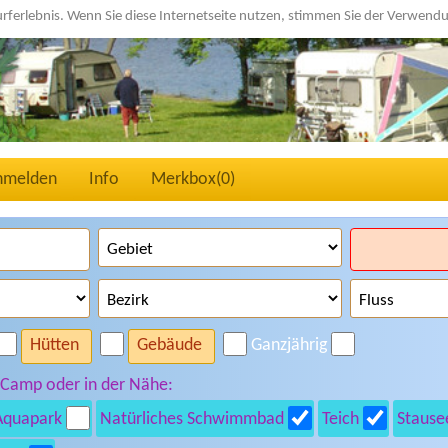
urferlebnis. Wenn Sie diese Internetseite nutzen, stimmen Sie der Verwen
nmelden
Info
Merkbox(
0
)
Hütten
Gebäude
Ganzjährig
 Camp oder in der Nähe:
Aquapark
Natürliches Schwimmbad
Teich
Stause