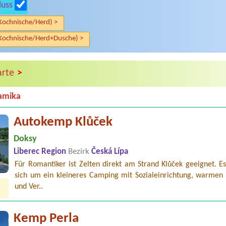
luss
Kochnische/Herd) >
Kochnische/Herd+Dusche) >
>
arte
amika
Autokemp Klůček
Doksy
Liberec Region
Bezirk
Česká Lípa
Für Romantiker ist Zelten direkt am Strand Klůček geeignet. E
sich um ein kleineres Camping mit Sozialeinrichtung, warmen
und Ver..
Kemp Perla