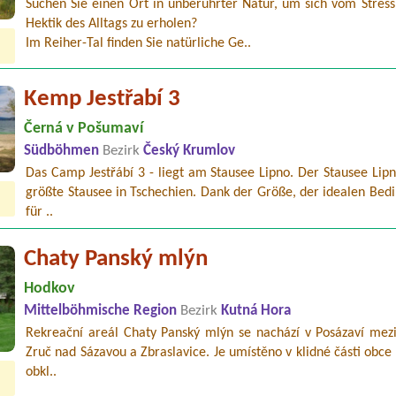
Suchen Sie einen Ort in unberührter Natur, um sich vom Stress
Hektik des Alltags zu erholen?
Im Reiher-Tal finden Sie natürliche Ge..
Kemp Jestřabí 3
Černá v Pošumaví
Südböhmen
Bezirk
Český Krumlov
Das Camp Jestřábí 3 - liegt am Stausee Lipno. Der Stausee Lipn
größte Stausee in Tschechien. Dank der Größe, der idealen Bed
für ..
Chaty Panský mlýn
Hodkov
Mittelböhmische Region
Bezirk
Kutná Hora
Rekreační areál Chaty Panský mlýn se nachází v Posázaví mez
Zruč nad Sázavou a Zbraslavice. Je umístěno v klidné části obce
obkl..