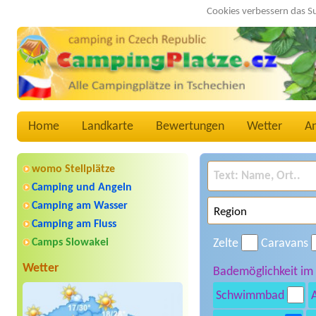
Cookies verbessern das S
Home
Landkarte
Bewertungen
Wetter
A
womo Stellplätze
Camping und Angeln
Camping am Wasser
Camping am Fluss
Camps Slowakei
Zelte
Caravans
Wetter
Bademöglichkeit im
Schwimmbad