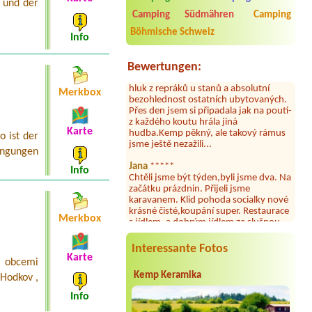
 und der
umývárně i na WC bylo vždy čisto,
Camping Südmähren
Camping
doplněný papír i utěrky, což při
Böhmische Schweiz
množství návštěvníků není
Info
samozřejmost. V kempu je obchod a
restaurace, kebab a další občerstvení.
Bewertungen:
Co nás ale velice zklamalo byl celodenní
hluk z repráků u stanů a absolutní
bezohlednost ostatních ubytovaných.
Merkbox
Přes den jsem si připadala jak na pouti-
z každého koutu hrála jiná
hudba.Kemp pěkný, ale takový rámus
Karte
jsme ještě nezažili...
o ist der
ingungen
Jana
*****
Chtěli jsme být týden,byli jsme dva. Na
Info
začátku prázdnin. Přijeli jsme
karavanem. Klid pohoda socialky nové
krásné čisté,koupání super. Restaurace
s jídlem, a dobrým jídlem za slušnou
Merkbox
cenu na dosah, a spoustu možností na
výlety. Veškerý personál se choval
slušně mile. Nám se v kempu líbilo.
Interessante Fotos
Karte
i obcemi
Aneta Janíčková
*****
Kemp Keramika
 Hodkov ,
Byli jsme zde s dětmi na 5 nocí,
výborné vybavení kempu, čisto všude.
Info
Výborná káva, mošt i víno a další.Milí
hostitelé, vždy usměvaví a ochotní,