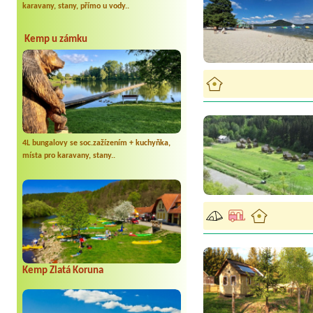
karavany, stany, přímo u vody..
Kemp u zámku
4L bungalovy se soc.zažízením + kuchyňka,
místa pro karavany, stany..
Kemp Zlatá Koruna