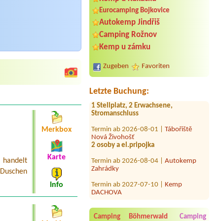
Eurocamping Bojkovice
Autokemp Jindřiš
Termin ab 2026-08-13 |
Tábořiště U
Camping Rožnov
Včelky
1xZelt1x Stellplatz (Campervan)
Kemp u zámku
Termin ab 2026-07-30 |
Autocamping
Pod Černým lesem
Zugeben
Favoriten
Termin ab 2026-07-30 |
TRANSKEMP
Hracholusky
Letzte Buchung:
1 Stellplatz, 2 Erwachsene,
Stromanschluss
Termin ab 2026-08-01 |
Tábořiště
Nová Živohošť
Merkbox
2 osoby a el.pripojka
Termin ab 2026-08-04 |
Autokemp
Karte
s handelt
Zahrádky
 Duschen
Termin ab 2027-07-10 |
Kemp
DACHOVA
Info
Termin ab 2026-07-30 |
Koupaliště a
kemp Křtiny
1x dodávka s elektrickou přípojkou
Camping Böhmerwald
Camping