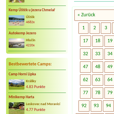
Kemp Úštěk u jezera Chmelař
« Zurück
Úštěk
4682x
1
2
3
Autokemp Jezero
17
18
19
Hlučín
4220x
32
33
34
Bestbewertete Camps:
47
48
49
Camp Horní Lipka
62
63
64
Králíky
4.83 Punkte
77
78
79
Minikemp Harta
Leskovec nad Moravicí
92
93
94
4.77 Punkte