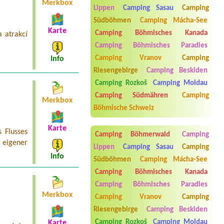
Merkbox
Lippen
Camping Sasau
Camping
Termin ab 2026-08-22 |
Kemp U Fíka -
Nahořany
Südböhmen
Camping Mácha-See
2 B Bungalow/ Hütte 4 Personen
Karte
Camping Böhmisches Kanada
 atrakcí
Termin ab 2026-07-18 |
STANOWITZ
Camping Böhmisches Paradies
Stanoviště
Camping Vranov
Camping
Info
1Misto pro 2osoby1misto
Riesengebirge
Camping Beskiden
Termin ab 2026-07-31 |
Srubový
kemp Rozkoš
Camping Rozkoš
Camping Moldau
4 dospělí a 1 dítě
Camping Südmähren
Camping
Merkbox
Böhmische Schweiz
Karte
 Flusses
Camping Böhmerwald
Camping
 eigener
Lippen
Camping Sasau
Camping
Info
Südböhmen
Camping Mácha-See
Camping Böhmisches Kanada
Camping Böhmisches Paradies
Merkbox
Camping Vranov
Camping
Aneta Melicharová
***
Riesengebirge
Camping Beskiden
Byli jsme zde v týdnu od 25.7. do 1.8.
Camping Rozkoš
Camping Moldau
Karte
2026. Kemp jako takový je pěkný. V