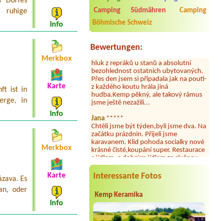
s Dorfes
umývárně i na WC bylo vždy čisto,
Camping Südmähren
Camping
 ruhige
doplněný papír i utěrky, což při
Böhmische Schweiz
množství návštěvníků není
Info
samozřejmost. V kempu je obchod a
restaurace, kebab a další občerstvení.
Bewertungen:
Co nás ale velice zklamalo byl celodenní
hluk z repráků u stanů a absolutní
Merkbox
bezohlednost ostatních ubytovaných.
Přes den jsem si připadala jak na pouti-
z každého koutu hrála jiná
Karte
hudba.Kemp pěkný, ale takový rámus
ft ist in
jsme ještě nezažili...
erge, in
Jana
*****
Info
Chtěli jsme být týden,byli jsme dva. Na
začátku prázdnin. Přijeli jsme
karavanem. Klid pohoda socialky nové
krásné čisté,koupání super. Restaurace
Merkbox
s jídlem, a dobrým jídlem za slušnou
cenu na dosah, a spoustu možností na
výlety. Veškerý personál se choval
slušně mile. Nám se v kempu líbilo.
Karte
Interessante Fotos
ázava. Es
Aneta Janíčková
*****
an, oder
Kemp Keramika
Byli jsme zde s dětmi na 5 nocí,
Info
výborné vybavení kempu, čisto všude.
Výborná káva, mošt i víno a další.Milí
hostitelé, vždy usměvaví a ochotní,