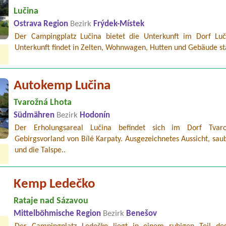
Lučina
Ostrava Region
Bezirk
Frýdek-Místek
Der Campingplatz Lučina bietet die Unterkunft im Dorf Luč
Unterkunft findet in Zelten, Wohnwagen, Hutten und Gebäude sta
Autokemp Lučina
Tvarožná Lhota
Südmähren
Bezirk
Hodonín
Der Erholungsareal Lučina befindet sich im Dorf Tvar
Gebirgsvorland von Bílé Karpaty. Ausgezeichnetes Aussicht, sau
und die Talspe..
Kemp Ledečko
Rataje nad Sázavou
Mittelböhmische Region
Bezirk
Benešov