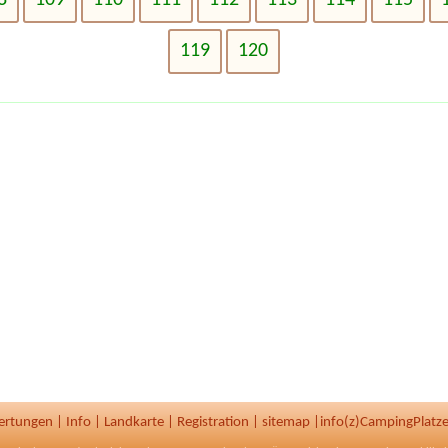
119
120
ertungen
|
Info
|
Landkarte
|
Registration
|
sitemap
|
info(z)CampingPlatze