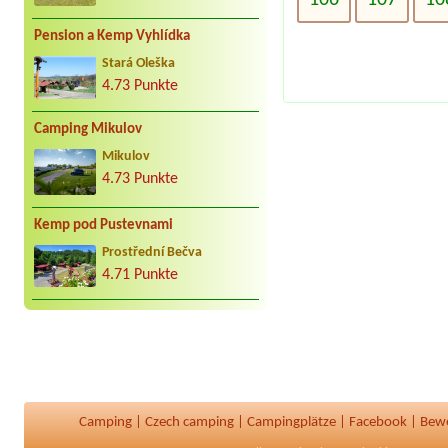
Pension a Kemp Vyhlídka
Stará Oleška
4.73 Punkte
Camping Mikulov
Mikulov
4.73 Punkte
Kemp pod Pustevnami
Prostřední Bečva
4.71 Punkte
Camping
|
Czech camping
|
Campingplätze
|
Facebook
|
Bew