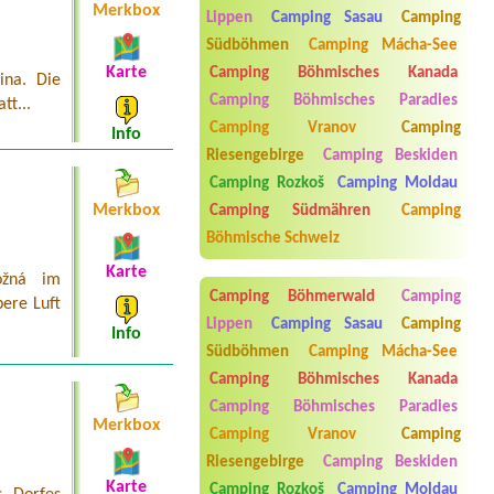
Termin ab 2026-08-08 |
Autokemp
Merkbox
Lippen
Camping Sasau
Camping
Vikletice
2 tents for 3 persons and 1 dog
Südböhmen
Camping Mácha-See
Karte
Camping Böhmisches Kanada
Termin ab 2026-08-28 |
Kemp Olšovec
ina. Die
3 adults
Camping Böhmisches Paradies
tt...
Camping Vranov
Camping
Termin ab 2026-07-22 |
Autokemp
Info
Kraskov
Riesengebirge
Camping Beskiden
4L
Camping Rozkoš
Camping Moldau
Termin ab 2026-08-01 |
Autokemp
Merkbox
Camping Südmähren
Camping
Bílina Kyselka
4L Chata 5 osob +lůžkoviny
Böhmische Schweiz
Karte
ožná im
Camping Böhmerwald
Camping
bere Luft
Lippen
Camping Sasau
Camping
Info
Südböhmen
Camping Mácha-See
Camping Böhmisches Kanada
Camping Böhmisches Paradies
Merkbox
Camping Vranov
Camping
Aneta Melicharová
***
Riesengebirge
Camping Beskiden
Byli jsme zde v týdnu od 25.7. do 1.8.
Karte
Camping Rozkoš
Camping Moldau
2026. Kemp jako takový je pěkný. V