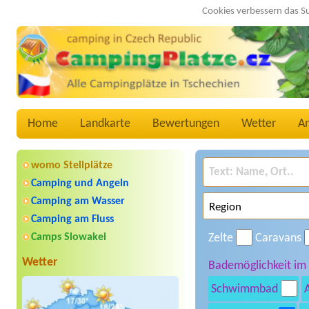
Cookies verbessern das S
Home
Landkarte
Bewertungen
Wetter
A
womo Stellplätze
Camping und Angeln
Camping am Wasser
Camping am Fluss
Camps Slowakei
Zelte
Caravans
Wetter
Bademöglichkeit im
Schwimmbad