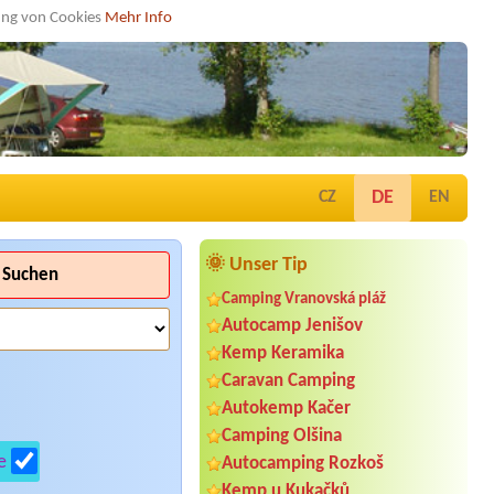
dung von Cookies
Mehr Info
DE
CZ
EN
🌞 Unser Tip
Suchen
Camping Vranovská pláž
Autocamp Jenišov
Kemp Keramika
Caravan Camping
Autokemp Kačer
Camping Olšina
e
Autocamping Rozkoš
Kemp u Kukačků