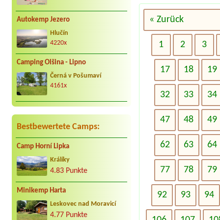
« Zurück
Autokemp Jezero
Hlučín
1
2
3
4220x
Camping Olšina - Lipno
17
18
19
Černá v Pošumaví
4161x
32
33
34
47
48
49
Bestbewertete Camps:
62
63
64
Camp Horní Lipka
Králíky
77
78
79
4.83 Punkte
Minikemp Harta
92
93
94
Leskovec nad Moravicí
4.77 Punkte
106
107
10