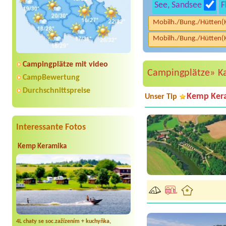
See, Sandsee
F
Mobilh./Bung./Hütten(
Mobilh./Bung./Hütten(
Campingplätze mit video
Campingplätze»
K
CampBewertung
Durchschnittspreise
Kemp Ker
Unser Tip
Interessante Fotos
Kemp Keramika
4L chaty se soc.zažízením + kuchyňka,