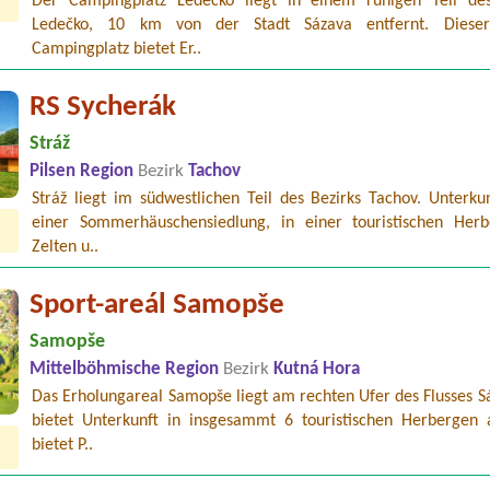
Der Campingplatz Ledečko liegt in einem ruhigen Teil de
Ledečko, 10 km von der Stadt Sázava entfernt. Dieser
Campingplatz bietet Er..
RS Sycherák
Stráž
Pilsen Region
Bezirk
Tachov
Stráž liegt im südwestlichen Teil des Bezirks Tachov. Unterkun
einer Sommerhäuschensiedlung, in einer touristischen Herb
Zelten u..
Sport-areál Samopše
Samopše
Mittelböhmische Region
Bezirk
Kutná Hora
Das Erholungareal Samopše liegt am rechten Ufer des Flusses S
bietet Unterkunft in insgesammt 6 touristischen Herbergen 
bietet P..