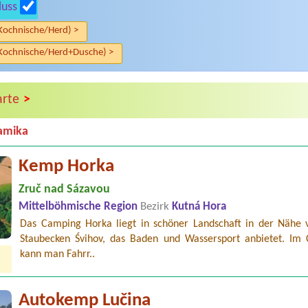
luss
Kochnische/Herd) >
Kochnische/Herd+Dusche) >
>
arte
amika
Kemp Horka
Zruč nad Sázavou
Mittelböhmische Region
Bezirk
Kutná Hora
Das Camping Horka liegt in schöner Landschaft in der Nähe
Staubecken Śvihov, das Baden und Wassersport anbietet. Im
kann man Fahrr..
Autokemp Lučina