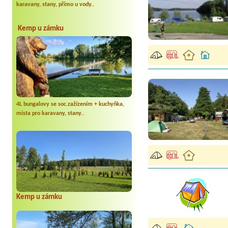
karavany, stany, přímo u vody..
Kemp u zámku
4L bungalovy se soc.zažízením + kuchyňka,
místa pro karavany, stany..
Kemp u zámku