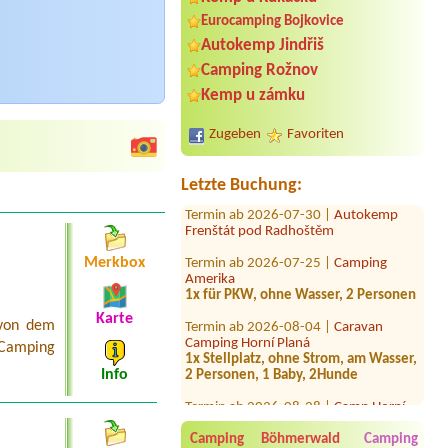
Eurocamping Bojkovice
Autokemp Jindřiš
Termin ab 2026-08-14 |
Chatová
Camping Rožnov
osada Olešná
chata pro 4 dospělé osoby + menší
Kemp u zámku
pes
Termin ab 2026-07-25 |
Chatový tábor
Zugeben
Favoriten
na Střele
4l chatka nebo stan
Letzte Buchung:
Termin ab 2026-07-30 |
Autokemp
Frenštát pod Radhoštěm
Termin ab 2026-07-25 |
Camping
Merkbox
Amerika
1x für PKW, ohne Wasser, 2 Personen
Termin ab 2026-08-04 |
Caravan
Karte
 von dem
Camping Horní Planá
1x Stellplatz, ohne Strom, am Wasser,
 Camping
2 Personen, 1 Baby, 2Hunde
Info
Termin ab 2026-08-28 |
Camp Horní
Lipka
1 stan, 2 osoby
Camping Böhmerwald
Camping