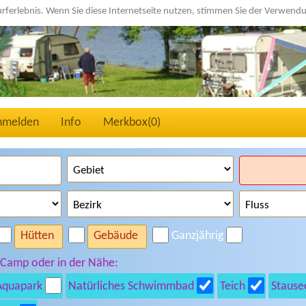
urferlebnis. Wenn Sie diese Internetseite nutzen, stimmen Sie der Verwen
nmelden
Info
Merkbox(
0
)
Hütten
Gebäude
Ganzjährig
 Camp oder in der Nähe:
Aquapark
Natürliches Schwimmbad
Teich
Stause