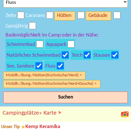
Zelte
Caravans
Hütten
Gebäude
Ganzjährig
Bademöglichkeit im Camp oder in der Nähe:
Schwimmbad
Aquapark
Natürliches Schwimmbad
Teich
Stausee
See, Sandsee
Fluss
Mobilh./Bung./Hütten(Kochnische/Herd) >
Mobilh./Bung./Hütten(Kochnische/Herd+Dusche) >
Suchen
>
Campingplätze»
Karte
Kemp Keramika
Unser Tip