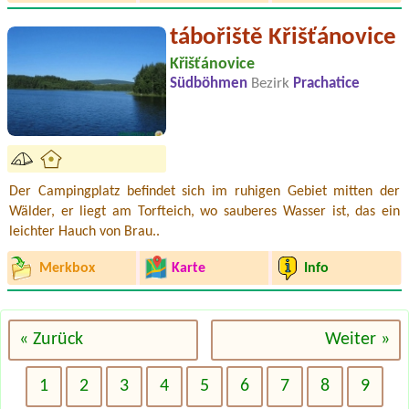
tábořiště Křišťánovice
Křišťánovice
Südböhmen
Bezirk
Prachatice
Der Campingplatz befindet sich im ruhigen Gebiet mitten der
Wälder, er liegt am Torfteich, wo sauberes Wasser ist, das ein
leichter Hauch von Brau..
Merkbox
Karte
Info
« Zurück
Weiter »
1
2
3
4
5
6
7
8
9