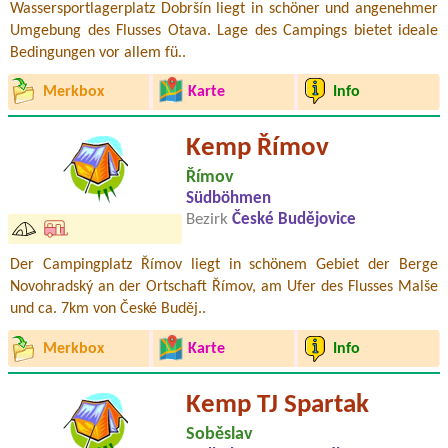
Wassersportlagerplatz Dobršín liegt in schöner und angenehmer
Umgebung des Flusses Otava. Lage des Campings bietet ideale
Bedingungen vor allem fü..
Merkbox
Karte
Info
Kemp Římov
Římov
Südböhmen
Bezirk
České Budějovice
Der Campingplatz Římov liegt in schönem Gebiet der Berge
Novohradský an der Ortschaft Římov, am Ufer des Flusses Malše
und ca. 7km von České Buděj..
Merkbox
Karte
Info
Kemp TJ Spartak
Soběslav