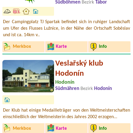
Südböhmen
Bezirk
Tábor
Der Campingplatz TJ Spartak befindet sich in ruhiger Landschaft
um Ufer des Flusses Lužnice, in der Nähe der Ortschaft Soběslav
und ist ca. 14km v..
Merkbox
Karte
Info
Veslařský klub
Hodonín
Hodonín
Südmähren
Bezirk
Hodonín
Der Klub hat einige Medailleträger von den Weltmeisterschaften
einschließlich der Weltmeisterin des Jahres 2002 erzogen...
Merkbox
Karte
Info