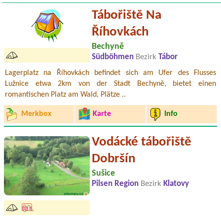
Tábořiště Na
Říhovkách
Bechyně
Südböhmen
Bezirk
Tábor
Lagerplatz na Říhovkách befindet sich am Ufer des Flusses
Lužnice etwa 2km von der Stadt Bechyně, bietet einen
romantischen Platz am Wald, Plätze ..
Merkbox
Karte
Info
Vodácké tábořiště
Dobršín
Sušice
Pilsen Region
Bezirk
Klatovy