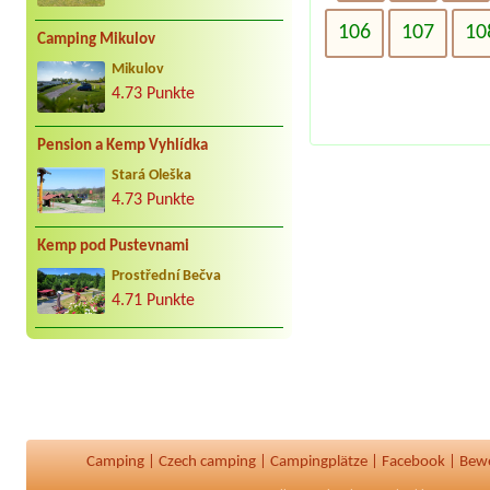
106
107
10
Camping Mikulov
Mikulov
4.73 Punkte
Pension a Kemp Vyhlídka
Stará Oleška
4.73 Punkte
Kemp pod Pustevnami
Prostřední Bečva
4.71 Punkte
Camping
|
Czech camping
|
Campingplätze
|
Facebook
|
Bew