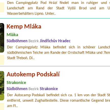
Den Campingplatz Pod Hrází findet man in ruhiger und 
Landschaft am Rand der Stadt Vyšší Brod und am U
Wasserbehälters Lipno. Unter..
Kemp Mláka
Mláka
Südböhmen
Bezirk
Jindřichův Hradec
Der Campingplatz Mláka befindet sich in schöner Landsc
südböhmischen Teiche am Rande der Orstschaft Mláka und 7km
Stadt Třeboň. Di..
Autokemp Podskalí
Strakonice
Südböhmen
Bezirk
Strakonice
Der Autocamp Podskalí befindet sich ca. 1 km von der Stadt St
entfernt, unweit Zughaltestelle. Diese romantische Gegend bre
am Fl..