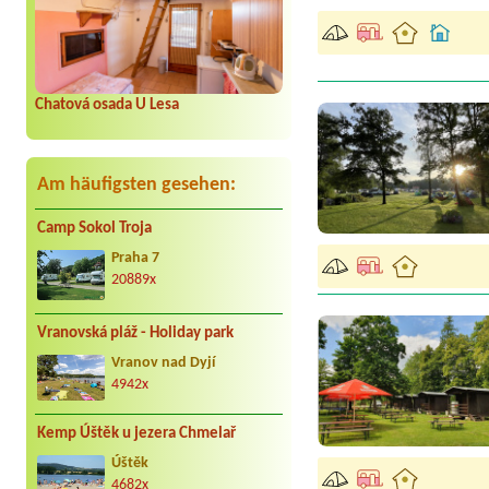
Chatová osada U Lesa
Am häufigsten gesehen:
Camp Sokol Troja
Praha 7
20889x
Vranovská pláž - Holiday park
Vranov nad Dyjí
4942x
Kemp Úštěk u jezera Chmelař
Úštěk
4682x