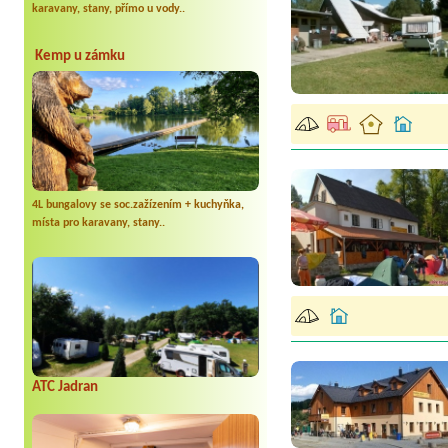
karavany, stany, přímo u vody..
Kemp u zámku
4L bungalovy se soc.zažízením + kuchyňka,
místa pro karavany, stany..
ATC Jadran