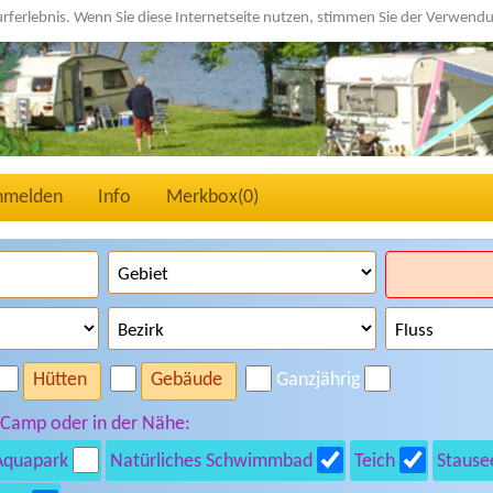
urferlebnis. Wenn Sie diese Internetseite nutzen, stimmen Sie der Verwen
nmelden
Info
Merkbox(
0
)
Hütten
Gebäude
Ganzjährig
 Camp oder in der Nähe:
Aquapark
Natürliches Schwimmbad
Teich
Stause