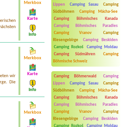
Písečáků
Merkbox
Lippen
Camping Sasau
Camping
4 stany, 8 osob
Südböhmen
Camping Mácha-See
Termin ab 2026-08-07 |
Camp Horní
Karte
Lipka
Camping Böhmisches Kanada
erischen
Malý karavan 1x
Camping Böhmisches Paradies
nächsten
Termin ab 2026-07-30 |
ATC Šlechtův
Camping Vranov
Camping
Info
palouk
Riesengebirge
Camping Beskiden
1x3L
Camping Rozkoš
Camping Moldau
Termin ab 2026-07-31 |
Kemp
Camping Südmähren
Camping
Domaslavice
Merkbox
Chatka 2 dospeli 2deti
Böhmische Schweiz
Karte
eten wir
Camping Böhmerwald
Camping
rge. Die
Lippen
Camping Sasau
Camping
Info
Südböhmen
Camping Mácha-See
Camping Böhmisches Kanada
Camping Böhmisches Paradies
Camping Vranov
Camping
Merkbox
Riesengebirge
Camping Beskiden
Aneta Melicharová
***
Byli jsme zde v týdnu od 25.7. do 1.8.
Camping Rozkoš
Camping Moldau