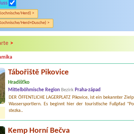
luss
Kochnische/Herd) >
Kochnische/Herd+Dusche) >
>
arte
amika
Tábořiště Pikovice
Hradišťko
Mittelböhmische Region
Bezirk
Praha-západ
DER ÖFFENTLICHE LAGERPLATZ Pikovice, ist ein bekannter Zielp
Wassersportlern. Es beginnt hier der touristische Fußpfad "Po
stezka..
Kemp Horní Bečva