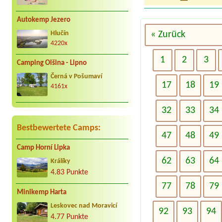
Autokemp Jezero
« Zurück
Hlučín
4220x
1
2
3
Camping Olšina - Lipno
Černá v Pošumaví
17
18
19
4161x
32
33
34
Bestbewertete Camps:
47
48
49
Camp Horní Lipka
62
63
64
Králíky
4.83 Punkte
77
78
79
Minikemp Harta
Leskovec nad Moravicí
92
93
94
4.77 Punkte