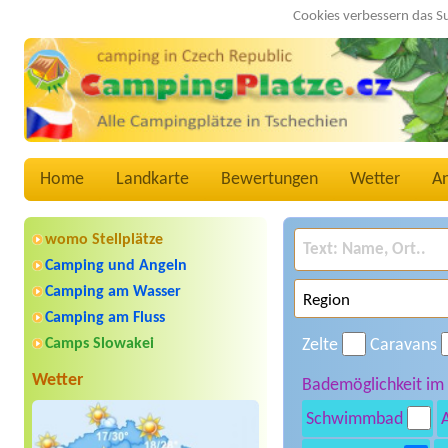
Cookies verbessern das S
Home
Landkarte
Bewertungen
Wetter
A
womo Stellplätze
Camping und Angeln
Camping am Wasser
Camping am Fluss
Camps Slowakei
Zelte
Caravans
Wetter
Bademöglichkeit im
Schwimmbad