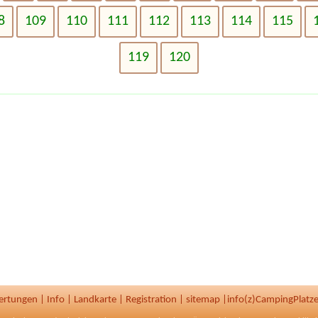
8
109
110
111
112
113
114
115
119
120
ertungen
|
Info
|
Landkarte
|
Registration
|
sitemap
|
info(z)CampingPlatze