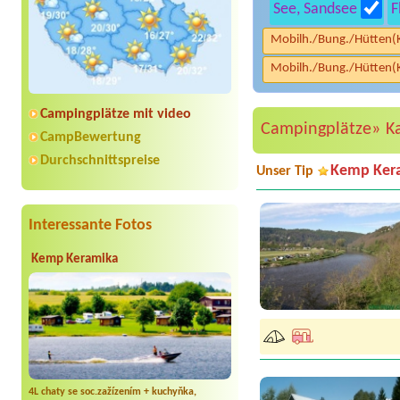
See, Sandsee
F
Mobilh./Bung./Hütten(
Mobilh./Bung./Hütten(
Campingplätze mit video
Campingplätze»
K
CampBewertung
Durchschnittspreise
Kemp Ker
Unser Tip
Interessante Fotos
Kemp Keramika
4L chaty se soc.zažízením + kuchyňka,