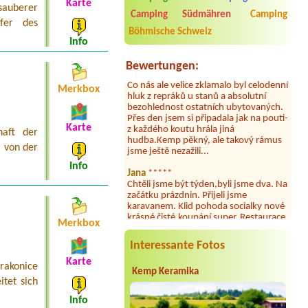
Karte
sauberer
2026. Kemp jako takový je pěkný. V
Camping Südmähren
Camping
umývárně i na WC bylo vždy čisto,
fer des
doplněný papír i utěrky, což při
Böhmische Schweiz
množství návštěvníků není
Info
samozřejmost. V kempu je obchod a
restaurace, kebab a další občerstvení.
Bewertungen:
Co nás ale velice zklamalo byl celodenní
hluk z repráků u stanů a absolutní
Merkbox
bezohlednost ostatních ubytovaných.
Přes den jsem si připadala jak na pouti-
z každého koutu hrála jiná
Karte
hudba.Kemp pěkný, ale takový rámus
haft der
jsme ještě nezažili...
 von der
Jana
*****
Info
Chtěli jsme být týden,byli jsme dva. Na
začátku prázdnin. Přijeli jsme
karavanem. Klid pohoda socialky nové
krásné čisté,koupání super. Restaurace
s jídlem, a dobrým jídlem za slušnou
Merkbox
cenu na dosah, a spoustu možností na
výlety. Veškerý personál se choval
Interessante Fotos
slušně mile. Nám se v kempu líbilo.
Karte
rakonice
Aneta Janíčková
*****
Kemp Keramika
itet sich
Byli jsme zde s dětmi na 5 nocí,
výborné vybavení kempu, čisto všude.
Info
Výborná káva, mošt i víno a další.Milí