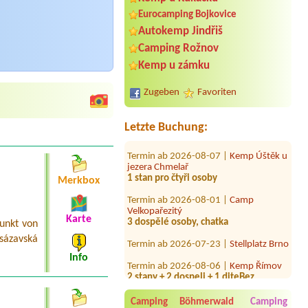
Eurocamping Bojkovice
Autokemp Jindřiš
Termin ab 2026-08-10 |
Aero kemp
Camping Rožnov
Višňová 1
Kemp u zámku
3L karavan, 3 osoby, luzkoviny, el.
Přípojka
Zugeben
Favoriten
Termin ab 2027-07-23 |
Camping
Amerika
4A Für 10 Personen Erwaksene
Letzte Buchung:
Termin ab 2026-08-07 |
Kemp Úštěk u
jezera Chmelař
1 stan pro čtyři osoby
Merkbox
Termin ab 2026-08-01 |
Camp
Velkopařezitý
3 dospělé osoby, chatka
Karte
unkt von
Termin ab 2026-07-23 |
Stellplatz Brno
sázavská
Termin ab 2026-08-06 |
Kemp Římov
Info
2 stany + 2 dospeli + 1 diteBez
elektriky
Termin ab 2026-08-03 |
Tábořište u
Camping Böhmerwald
Camping