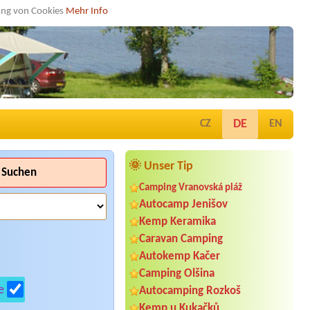
dung von Cookies
Mehr Info
DE
CZ
EN
🌞 Unser Tip
Suchen
Camping Vranovská pláž
Autocamp Jenišov
Kemp Keramika
Caravan Camping
Autokemp Kačer
Camping Olšina
e
Autocamping Rozkoš
Kemp u Kukačků