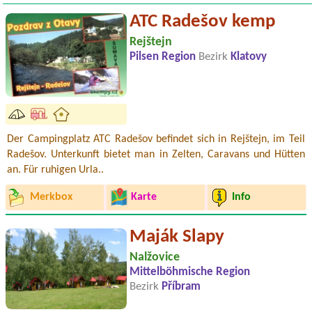
ATC Radešov kemp
Rejštejn
Pilsen Region
Bezirk
Klatovy
Der Campingplatz ATC Radešov befindet sich in Rejštejn, im Teil
Radešov. Unterkunft bietet man in Zelten, Caravans und Hütten
an. Für ruhigen Urla..
Merkbox
Karte
Info
Maják Slapy
Nalžovice
Mittelböhmische Region
Bezirk
Příbram