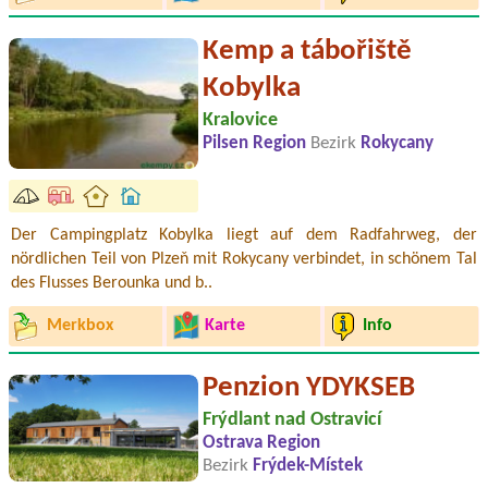
Kemp a tábořiště
Kobylka
Kralovice
Pilsen Region
Bezirk
Rokycany
Der Campingplatz Kobylka liegt auf dem Radfahrweg, der
nördlichen Teil von Plzeň mit Rokycany verbindet, in schönem Tal
des Flusses Berounka und b..
Merkbox
Karte
Info
Penzion YDYKSEB
Frýdlant nad Ostravicí
Ostrava Region
Bezirk
Frýdek-Místek