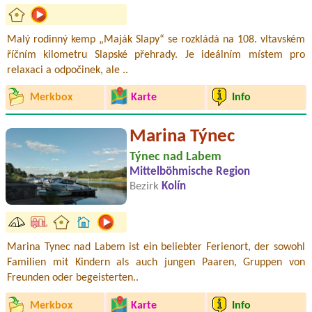
Malý rodinný kemp „Maják Slapy“ se rozkládá na 108. vltavském
říčním kilometru Slapské přehrady. Je ideálním místem pro
relaxaci a odpočinek, ale ..
Merkbox
Karte
Info
Marina Týnec
Týnec nad Labem
Mittelböhmische Region
Bezirk
Kolín
Marina Tynec nad Labem ist ein beliebter Ferienort, der sowohl
Familien mit Kindern als auch jungen Paaren, Gruppen von
Freunden oder begeisterten..
Merkbox
Karte
Info