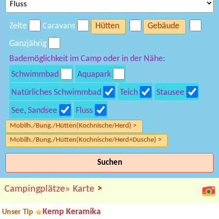
Zelte
Caravans
Hütten
Gebäude
Ganzjährig
Bademöglichkeit im Camp oder in der Nähe:
Schwimmbad
Aquapark
Natürliches Schwimmbad
Teich
Stausee
See, Sandsee
Fluss
Mobilh./Bung./Hütten(Kochnische/Herd) >
Mobilh./Bung./Hütten(Kochnische/Herd+Dusche) >
Suchen
>
Campingplätze»
Karte
Kemp Keramika
Unser Tip