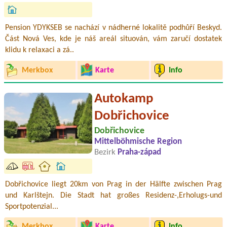
Pension YDYKSEB se nachází v nádherné lokalitě podhůří Beskyd.
Část Nová Ves, kde je náš areál situován, vám zaručí dostatek
klidu k relaxaci a zá..
Merkbox
Karte
Info
Autokamp
Dobřichovice
Dobřichovice
Mittelböhmische Region
Bezirk
Praha-západ
Dobřichovice liegt 20km von Prag in der Hälfte zwischen Prag
und Karlštejn. Die Stadt hat großes Residenz-,Erholugs-und
Sportpotenzial...
Merkbox
Karte
Info