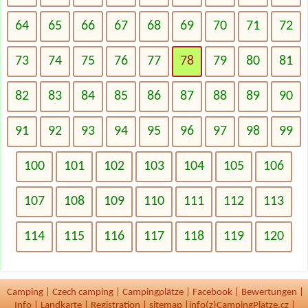
64
65
66
67
68
69
70
71
72
73
74
75
76
77
78
79
80
81
82
83
84
85
86
87
88
89
90
91
92
93
94
95
96
97
98
99
100
101
102
103
104
105
106
107
108
109
110
111
112
113
114
115
116
117
118
119
120
Camping
|
Czech camping
|
Campingplätze
|
Facebook
|
Bewertungen
|
Info
|
Landkarte
|
Registration
|
sitemap
|
info(z)CampingPlatze.cz |