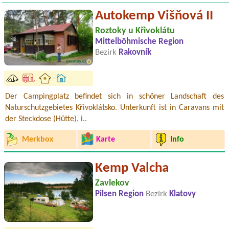
Autokemp Višňová II
Roztoky u Křivoklátu
Mittelböhmische Region
Bezirk
Rakovník
Der Campingplatz befindet sich in schöner Landschaft des
Naturschutzgebietes Křivoklátsko. Unterkunft ist in Caravans mit
der Steckdose (Hütte), i..
Merkbox
Karte
Info
Kemp Valcha
Zavlekov
Pilsen Region
Bezirk
Klatovy