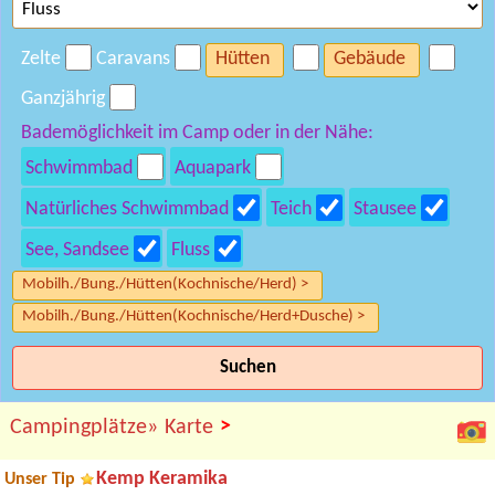
Zelte
Caravans
Hütten
Gebäude
Ganzjährig
Bademöglichkeit im Camp oder in der Nähe:
Schwimmbad
Aquapark
Natürliches Schwimmbad
Teich
Stausee
See, Sandsee
Fluss
Mobilh./Bung./Hütten(Kochnische/Herd) >
Mobilh./Bung./Hütten(Kochnische/Herd+Dusche) >
Suchen
>
Campingplätze»
Karte
Kemp Keramika
Unser Tip