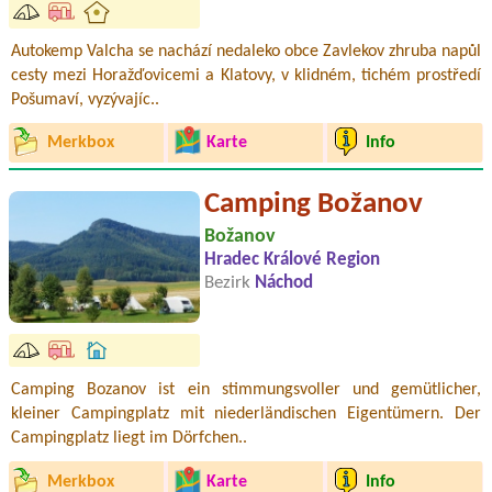
Autokemp Valcha se nachází nedaleko obce Zavlekov zhruba napůl
cesty mezi Horažďovicemi a Klatovy, v klidném, tichém prostředí
Pošumaví, vyzývajíc..
Merkbox
Karte
Info
Camping Božanov
Božanov
Hradec Králové Region
Bezirk
Náchod
Camping Bozanov ist ein stimmungsvoller und gemütlicher,
kleiner Campingplatz mit niederländischen Eigentümern. Der
Campingplatz liegt im Dörfchen..
Merkbox
Karte
Info