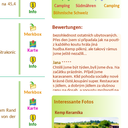
doplněný papír i utěrky, což při
 na 45,4
Camping Südmähren
Camping
množství návštěvníků není
Info
samozřejmost. V kempu je obchod a
Böhmische Schweiz
restaurace, kebab a další občerstvení.
Co nás ale velice zklamalo byl celodenní
hluk z repráků u stanů a absolutní
Bewertungen:
bezohlednost ostatních ubytovaných.
Merkbox
Přes den jsem si připadala jak na pouti-
z každého koutu hrála jiná
hudba.Kemp pěkný, ale takový rámus
jsme ještě nezažili...
Karte
trakonic
Jana
*****
Chtěli jsme být týden,byli jsme dva. Na
Info
začátku prázdnin. Přijeli jsme
karavanem. Klid pohoda socialky nové
krásné čisté,koupání super. Restaurace
s jídlem, a dobrým jídlem za slušnou
cenu na dosah, a spoustu možností na
výlety. Veškerý personál se choval
Merkbox
slušně mile. Nám se v kempu líbilo.
Interessante Fotos
Aneta Janíčková
*****
Karte
Byli jsme zde s dětmi na 5 nocí,
 am Rand
Kemp Keramika
výborné vybavení kempu, čisto všude.
 von der
Výborná káva, mošt i víno a další.Milí
hostitelé, vždy usměvaví a ochotní,
Info
umístění kempu blízko všem zážitkům