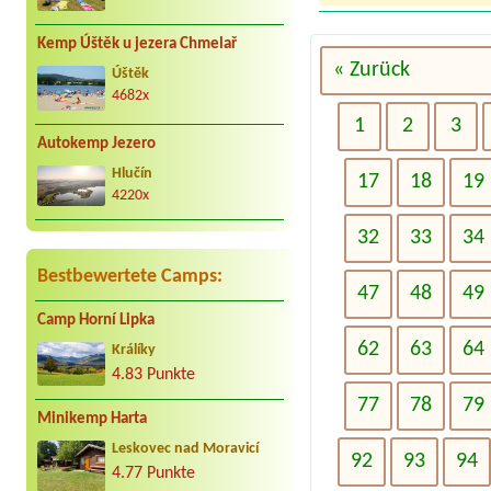
Kemp Úštěk u jezera Chmelař
« Zurück
Úštěk
4682x
1
2
3
Autokemp Jezero
Hlučín
17
18
19
4220x
32
33
34
Bestbewertete Camps:
47
48
49
Camp Horní Lipka
62
63
64
Králíky
4.83 Punkte
77
78
79
Minikemp Harta
Leskovec nad Moravicí
92
93
94
4.77 Punkte