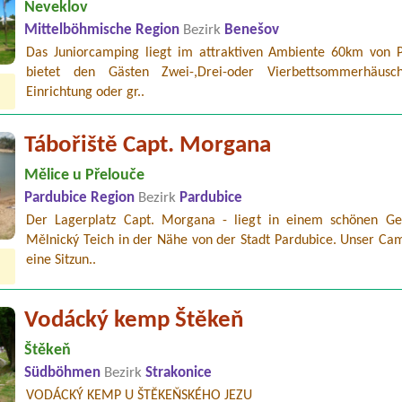
Neveklov
Mittelböhmische Region
Bezirk
Benešov
Das Juniorcamping liegt im attraktiven Ambiente 60km von 
bietet den Gästen Zwei-,Drei-oder Vierbettsommerhäusc
Einrichtung oder gr..
Tábořiště Capt. Morgana
Mělice u Přelouče
Pardubice Region
Bezirk
Pardubice
Der Lagerplatz Capt. Morgana - liegt in einem schönen Ge
Mělnický Teich in der Nähe von der Stadt Pardubice. Unser Cam
eine Sitzun..
Vodácký kemp Štěkeň
Štěkeň
Südböhmen
Bezirk
Strakonice
VODÁCKÝ KEMP U ŠTĚKEŇSKÉHO JEZU