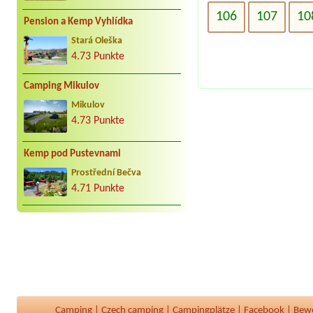
106
107
10
Pension a Kemp Vyhlídka
Stará Oleška
4.73 Punkte
Camping Mikulov
Mikulov
4.73 Punkte
Kemp pod Pustevnami
Prostřední Bečva
4.71 Punkte
Camping
|
Czech camping
|
Campingplätze
|
Facebook
|
Bew