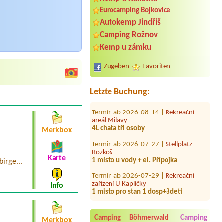
Eurocamping Bojkovice
Termin ab 2026-07-31 |
Kemp Habina
Autokemp Jindřiš
1x 2L pokoj
Camping Rožnov
Termin ab 2026-08-08 |
Kemp Obora
Kemp u zámku
Veltrusy
4 Persons, 2 Tents
Zugeben
Favoriten
Termin ab 2026-08-07 |
Koupaliště a
kemp Chlumec nad Cidlinou
4l chatka
Letzte Buchung:
Termin ab 2026-08-14 |
Rekreační
areál Milavy
4L chata tři osoby
Merkbox
Termin ab 2026-07-27 |
Stellplatz
Rozkoš
1 místo u vody + el. Přípojka
Karte
irge...
Termin ab 2026-07-29 |
Rekreační
zařízení U Kapličky
1 misto pro stan 1 dosp+3deti
Info
Termin ab 2026-08-08 |
Rekreační
středisko POHODA
1x2L
Camping Böhmerwald
Camping
Merkbox