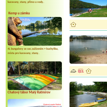
karavany, stany, přímo u vody..
Kemp u zámku
4L bungalovy se soc.zažízením + kuchyňka,
místa pro karavany, stany..
Chatový tábor Malý Ratmírov