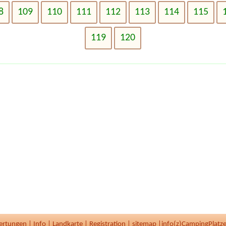
8
109
110
111
112
113
114
115
119
120
ertungen
|
Info
|
Landkarte
|
Registration
|
sitemap
|
info(z)CampingPlatze