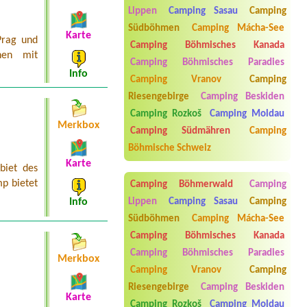
Lippen
Camping Sasau
Camping
Termin ab 2026-08-02 |
Paraplíčko
veřejné tábořiště
Südböhmen
Camping Mácha-See
3osoby+pes,stan
Karte
Prag und
Camping Böhmisches Kanada
hen mit
Termin ab 2026-07-24 |
Kemp a
Camping Böhmisches Paradies
koupaliště Červenka
Info
Camping Vranov
Camping
Termin ab 2026-08-07 |
Kemp Oáza
Riesengebirge
Camping Beskiden
1misto 2 osoby, el. přípojka
Camping Rozkoš
Camping Moldau
Merkbox
Camping Südmähren
Camping
Böhmische Schweiz
Karte
biet des
p bietet
Camping Böhmerwald
Camping
Info
Lippen
Camping Sasau
Camping
Südböhmen
Camping Mácha-See
Camping Böhmisches Kanada
Camping Böhmisches Paradies
Merkbox
Camping Vranov
Camping
Aneta Melicharová
***
Byli jsme zde v týdnu od 25.7. do 1.8.
Riesengebirge
Camping Beskiden
2026. Kemp jako takový je pěkný. V
Karte
umývárně i na WC bylo vždy čisto,
Camping Rozkoš
Camping Moldau