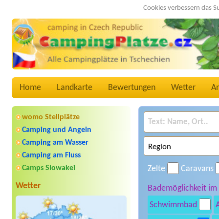
Cookies verbessern das S
Home
Landkarte
Bewertungen
Wetter
A
womo Stellplätze
Camping und Angeln
Camping am Wasser
Camping am Fluss
Camps Slowakei
Zelte
Caravans
Wetter
Bademöglichkeit im
Schwimmbad