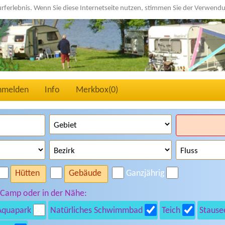
urferlebnis. Wenn Sie diese Internetseite nutzen, stimmen Sie der Verwen
nmelden
Info
Merkbox(
0
)
Hütten
Gebäude
Ganzjährig
 Camp oder in der Nähe:
Aquapark
Natürliches Schwimmbad
Teich
Stause