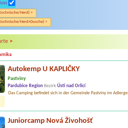
luss
Kochnische/Herd) >
Kochnische/Herd+Dusche) >
>
arte
amika
Autokemp U KAPLIČKY
Pastviny
Pardubice Region
Bezirk
Ústí nad Orlicí
Das Camping befindet sich in der Gemeinde Pastviny im Adlergeb
Juniorcamp Nová Živohošť