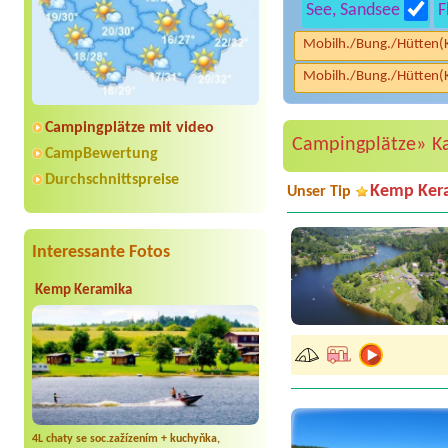
See, Sandsee
F
Mobilh./Bung./Hütten(
Mobilh./Bung./Hütten(
Campingplätze mit video
Campingplätze»
K
CampBewertung
Durchschnittspreise
Kemp Ker
Unser Tip
Interessante Fotos
Kemp Keramika
4L chaty se soc.zažízením + kuchyňka,