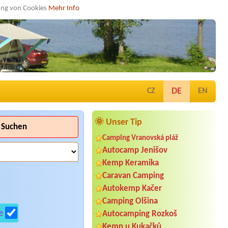
dung von Cookies
Mehr Info
DE
CZ
EN
🌞 Unser Tip
Suchen
Camping Vranovská pláž
Autocamp Jenišov
Kemp Keramika
Caravan Camping
Autokemp Kačer
Camping Olšina
e
Autocamping Rozkoš
Kemp u Kukačků