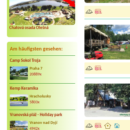
Chatová osada Olešná
Am häufigsten gesehen:
Camp Sokol Troja
Praha 7
20889x
Kemp Keramika
Hracholusky
5803x
Vranovská pláž - Holiday park
Vranov nad Dyjí
4942x