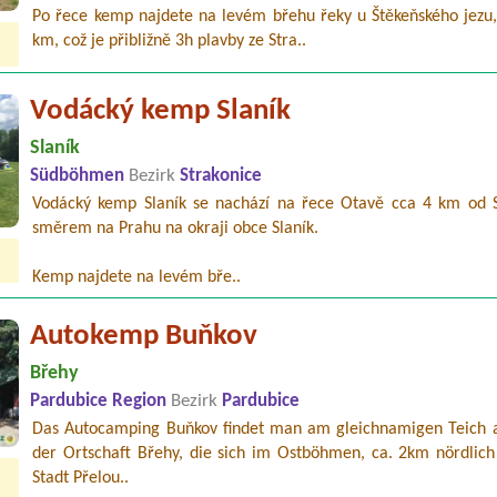
Po řece kemp najdete na levém břehu řeky u Štěkeňského jezu,
km, což je přibližně 3h plavby ze Stra..
Vodácký kemp Slaník
Slaník
Südböhmen
Bezirk
Strakonice
Vodácký kemp Slaník se nachází na řece Otavě cca 4 km od S
směrem na Prahu na okraji obce Slaník.
Kemp najdete na levém bře..
Autokemp Buňkov
Břehy
Pardubice Region
Bezirk
Pardubice
Das Autocamping Buňkov findet man am gleichnamigen Teich
der Ortschaft Břehy, die sich im Ostböhmen, ca. 2km nördlich
Stadt Přelou..