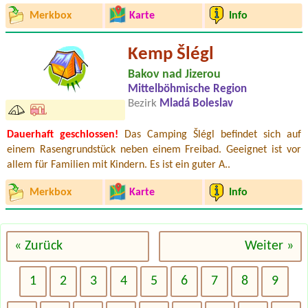
Merkbox
Karte
Info
Kemp Šlégl
Bakov nad Jizerou
Mittelböhmische Region
Bezirk
Mladá Boleslav
Dauerhaft geschlossen!
Das Camping Šlégl befindet sich auf
einem Rasengrundstück neben einem Freibad. Geeignet ist vor
allem für Familien mit Kindern. Es ist ein guter A..
Merkbox
Karte
Info
« Zurück
Weiter »
1
2
3
4
5
6
7
8
9