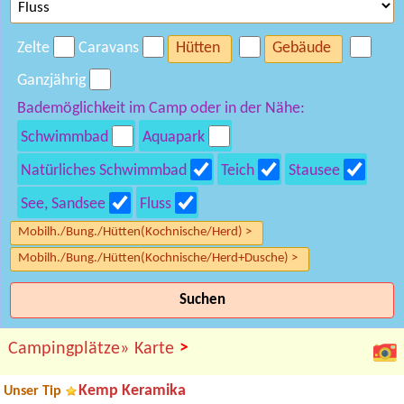
Zelte
Caravans
Hütten
Gebäude
Ganzjährig
Bademöglichkeit im Camp oder in der Nähe:
Schwimmbad
Aquapark
Natürliches Schwimmbad
Teich
Stausee
See, Sandsee
Fluss
Mobilh./Bung./Hütten(Kochnische/Herd) >
Mobilh./Bung./Hütten(Kochnische/Herd+Dusche) >
Suchen
>
Campingplätze»
Karte
Kemp Keramika
Unser Tip