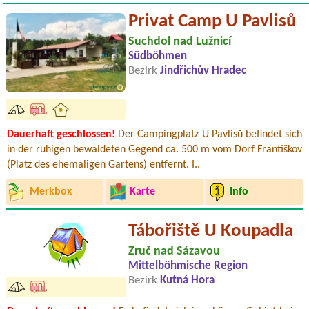
Privat Camp U Pavlisů
Suchdol nad Lužnicí
Südböhmen
Bezirk
Jindřichův Hradec
Dauerhaft geschlossen!
Der Campingplatz U Pavlisů befindet sich
in der ruhigen bewaldeten Gegend ca. 500 m vom Dorf Františkov
(Platz des ehemaligen Gartens) entfernt. I..
Merkbox
Karte
Info
Tábořiště U Koupadla
Zruč nad Sázavou
Mittelböhmische Region
Bezirk
Kutná Hora