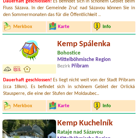
Dauerhaft geschlossen!
Es befindet sich in schönem Gebiet beim
Fluss Sázava. In der Gemeinde Zruč nad Sázavou können Sie in
den Sommermonaten das für die Öffentlichkeit ..
Merkbox
Karte
Info
Kemp Spálenka
Bohostice
Mittelböhmische Region
Bezirk
Příbram
Dauerhaft geschlossen!
Es liegt nicht weit von der Stadt Příbram
(cca 18km). Es befindet sich in schönem Gebiet der Orlická
Stausperre, die eine der Stufen der Moldaubec..
Merkbox
Karte
Info
Kemp Kuchelník
Rataje nad Sázavou