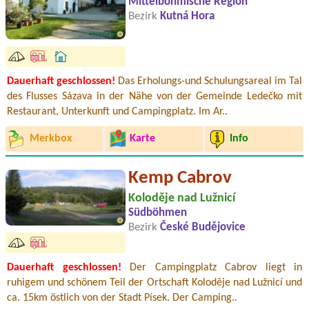
Mittelböhmische Region
Bezirk
Kutná Hora
Dauerhaft geschlossen!
Das Erholungs-und Schulungsareal im Tal
des Flusses Sázava in der Nähe von der Gemeinde Ledečko mit
Restaurant, Unterkunft und Campingplatz. Im Ar..
Merkbox
Karte
Info
Kemp Cabrov
Koloděje nad Lužnicí
Südböhmen
Bezirk
České Budějovice
Dauerhaft geschlossen!
Der Campingplatz Cabrov liegt in
ruhigem und schönem Teil der Ortschaft Koloděje nad Lužnicí und
ca. 15km östlich von der Stadt Písek. Der Camping..