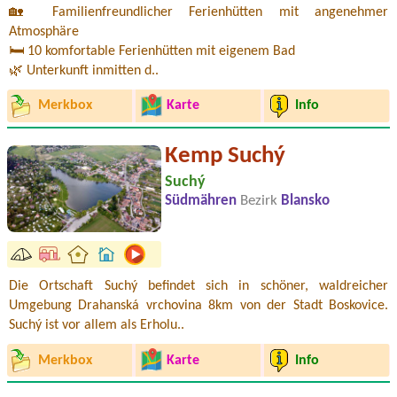
🏡 Familienfreundlicher Ferienhütten mit angenehmer
Atmosphäre
🛏️ 10 komfortable Ferienhütten mit eigenem Bad
🌿 Unterkunft inmitten d..
Merkbox
Karte
Info
Kemp Suchý
Suchý
Südmähren
Bezirk
Blansko
Die Ortschaft Suchý befindet sich in schöner, waldreicher
Umgebung Drahanská vrchovina 8km von der Stadt Boskovice.
Suchý ist vor allem als Erholu..
Merkbox
Karte
Info