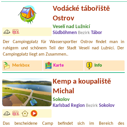
Vodácké tábořiště
Ostrov
Veselí nad Lužnicí
Südböhmen
Bezirk
Tábor
Der Campingplatz für Wassersportler Ostrov findet man in
ruhigem und schönem Teil der Stadt Veselí nad Lužnicí. Der
Campingplatz liegt am Zusammen..
Merkbox
Karte
Info
Kemp a koupaliště
Michal
Sokolov
Karlsbad Region
Bezirk
Sokolov
Das bescheidene Camp befindet sich im Bereich des