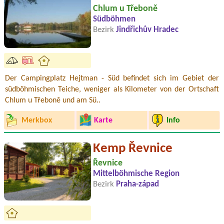
Chlum u Třeboně
Südböhmen
Bezirk
Jindřichův Hradec
Der Campingplatz Hejtman - Süd befindet sich im Gebiet der
südböhmischen Teiche, weniger als Kilometer von der Ortschaft
Chlum u Třeboně und am Sü..
Merkbox
Karte
Info
Kemp Řevnice
Řevnice
Mittelböhmische Region
Bezirk
Praha-západ