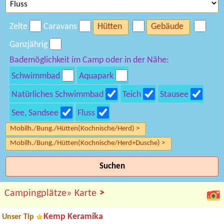
Zelte
Caravans
Hütten
Gebäude
Ganzjährig
Bademöglichkeit im Camp oder in der Nähe:
Schwimmbad
Aquapark
Natürliches Schwimmbad
Teich
Stausee
See, Sandsee
Fluss
Mobilh./Bung./Hütten(Kochnische/Herd) >
Mobilh./Bung./Hütten(Kochnische/Herd+Dusche) >
Suchen
>
Campingplätze»
Karte
Kemp Keramika
Unser Tip