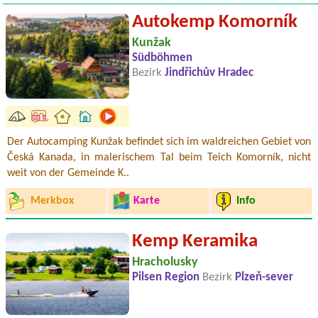
Autokemp Komorník
Kunžak
Südböhmen
Bezirk
Jindřichův Hradec
Der Autocamping Kunžak befindet sich im waldreichen Gebiet von
Česká Kanada, in malerischem Tal beim Teich Komorník, nicht
weit von der Gemeinde K..
Merkbox
Karte
Info
Kemp Keramika
Hracholusky
Pilsen Region
Bezirk
Plzeň-sever