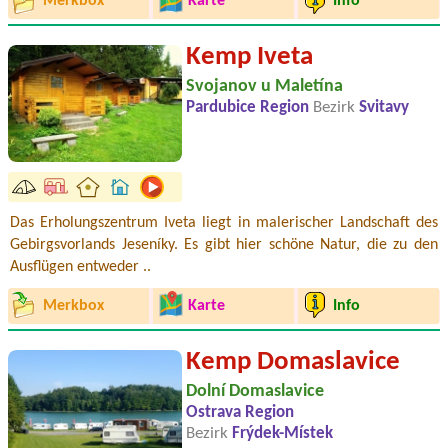
Merkbox
Karte
Info
Kemp Iveta
Svojanov u Maletína
Pardubice Region
Bezirk
Svitavy
Das Erholungszentrum Iveta liegt in malerischer Landschaft des
Gebirgsvorlands Jeseníky. Es gibt hier schöne Natur, die zu den
Ausflügen entweder ..
Merkbox
Karte
Info
Kemp Domaslavice
Dolní Domaslavice
Ostrava Region
Bezirk
Frýdek-Místek