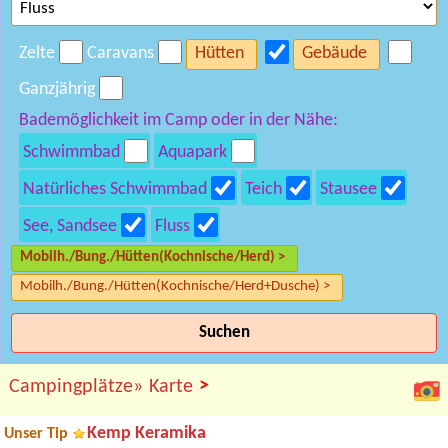
Zelte
Caravans
Hütten
Gebäude
Ganzjährig
Bademöglichkeit im Camp oder in der Nähe:
Schwimmbad
Aquapark
Natürliches Schwimmbad
Teich
Stausee
See, Sandsee
Fluss
Mobilh./Bung./Hütten(Kochnische/Herd) >
Mobilh./Bung./Hütten(Kochnische/Herd+Dusche) >
Suchen
>
Campingplätze»
Karte
Kemp Keramika
Unser Tip