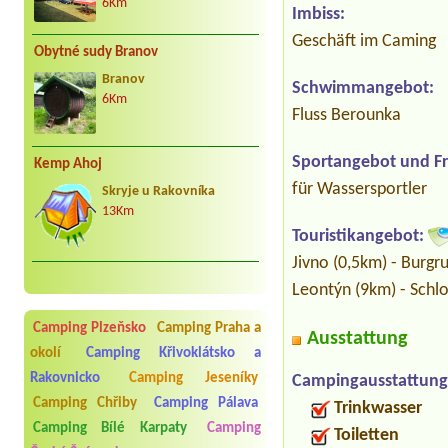
6Km
Imbiss:
Geschäft im Caming
Obytné sudy Branov
Branov
Schwimmangebot:
6Km
Fluss Berounka
Sportangebot und Fre
Kemp Ahoj
für Wassersportler
Skryje u Rakovníka
13Km
Touristikangebot:
Jivno (0,5km) - Burgru
Leontýn (9km) - Schlo
Camping Plzeňsko
Camping Praha a
Ausstattung
okolí
Camping Křivoklátsko a
Rakovnicko
Camping Jeseníky
Campingausstattung
Camping Chřiby
Camping Pálava
Trinkwasser
Camping Bílé Karpaty
Camping
Toiletten