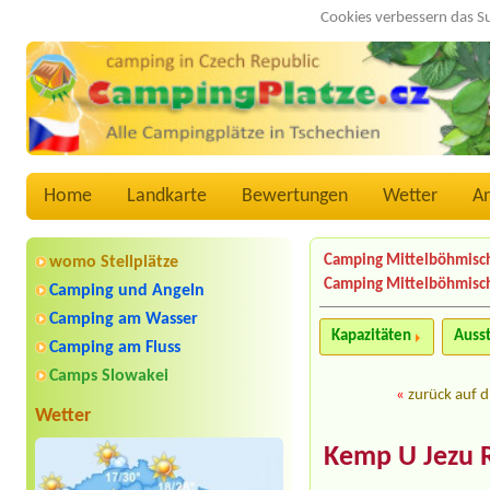
Cookies verbessern das S
Home
Landkarte
Bewertungen
Wetter
A
Camping Mittelböhmisc
womo Stellplätze
Camping Mittelböhmisch
Camping und Angeln
Camping am Wasser
Kapazitäten
Auss
Camping am Fluss
Camps Slowakei
«
zurück auf d
Wetter
Kemp U Jezu 