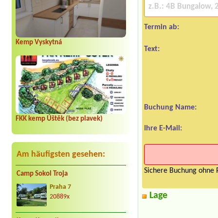
Termin ab:
Kemp Vyskytná
Text:
Buchung Name:
FKK kemp Úštěk (bez plavek)
Ihre E-Mail:
Am häufigsten gesehen:
Sichere Buchung ohne P
Camp Sokol Troja
Praha 7
Lage
20889x