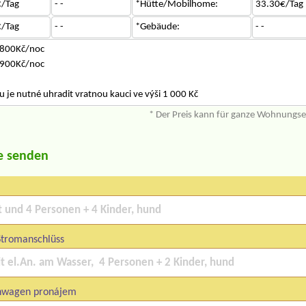
/Tag
- -
*Hütte/Mobilhome:
33.30€/Tag
/Tag
- -
*Gebäude:
- -
 800Kč/noc
 900Kč/noc
je nutné uhradit vratnou kauci ve výši 1 000 Kč
* Der Preis kann für ganze Wohnungs
e senden
Stromanschlüss
wagen pronájem