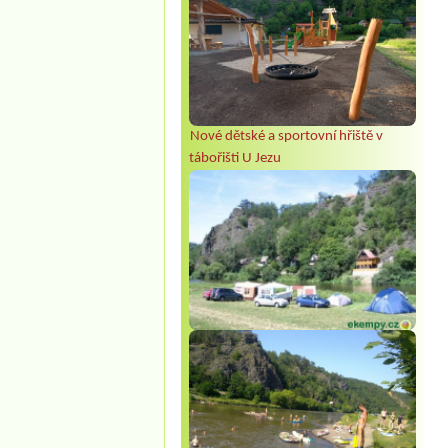
Nové dětské a sportovní hřiště v
tábořišti U Jezu