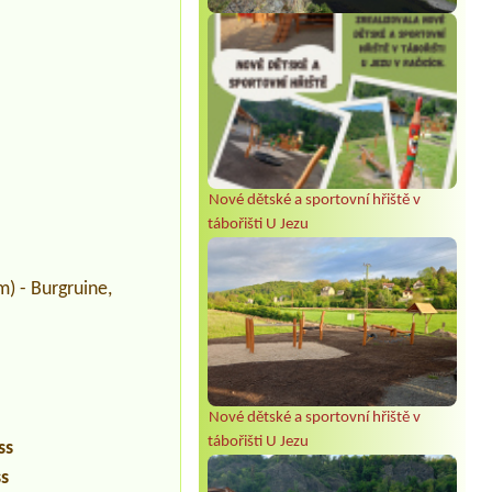
Nové dětské a sportovní hřiště v
tábořišti U Jezu
m) - Burgruine,
Nové dětské a sportovní hřiště v
tábořišti U Jezu
ss
ss