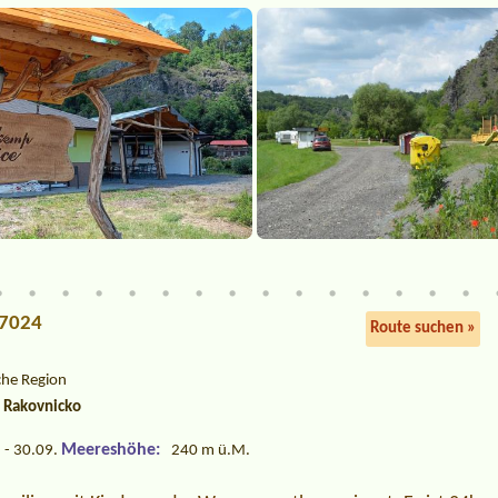
27024
Route suchen »
che Region
a Rakovnicko
Meereshöhe:
 - 30.09.
240 m ü.M.