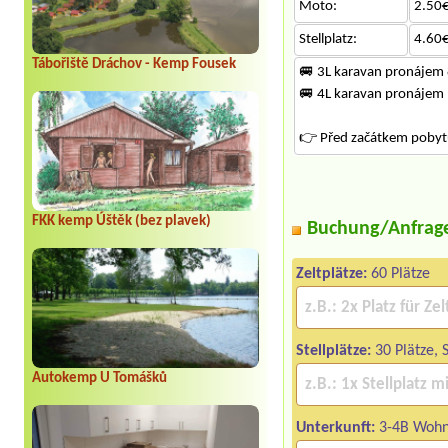
Moto:
2.50€
Stellplatz:
4.60€
Tábořiště Dráchov - Kemp Fousek
🚐 3L karavan pronájem
🚐 4L karavan pronájem
👉 Před začátkem pobytu 
FKK kemp Úštěk (bez plavek)
Buchung/Anfrag
Zeltplätze:
60 Plätze
Stellplätze:
30 Plätze, 
Autokemp U Tomášků
Unterkunft:
3-4B Wohn