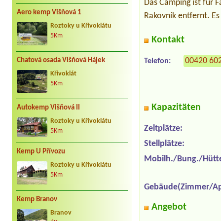
Das Camping ist für F
Aero kemp Višňová 1
Rakovník entfernt. Es
Roztoky u Křivoklátu
5Km
Kontakt
00420 60
Chatová osada Višňová Hájek
Telefon:
Křivoklát
5Km
Kapazitäten
Autokemp Višňová II
Roztoky u Křivoklátu
Zeltplätze:
5Km
Stellplätze:
Kemp U Přívozu
Mobilh./Bung./Hütt
Roztoky u Křivoklátu
5Km
Gebäude(Zimmer/Ap
Kemp Branov
Angebot
Branov