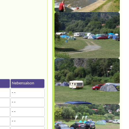
n
Nebensaison
- -
- -
- -
- -