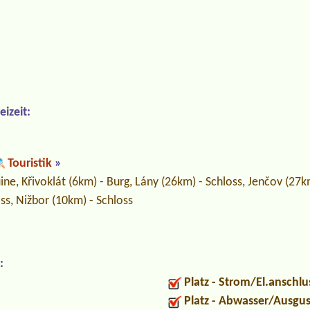
izeit:
Touristik
»
ine, Křivoklát (6km) - Burg, Lány (26km) - Schloss, Jenčov (27k
ss, Nižbor (10km) - Schloss
:
Platz - Strom/El.anschlu
Platz - Abwasser/Ausgu