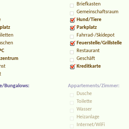
Briefkasten
Gemeinschaftsraum
e
Hund/Tiere
platz
Parkplatz
iletten
Fahrrad-/Skidepot
uschen
Feuerstelle/Grillstelle
PC
Restaurant
ozentrum
Geschäft
nst
Kreditkarte
t
e/Bungalows:
Appartements/Zimmer:
Dusche
Toilette
Wasser
Heizanlage
Internet/WiFi