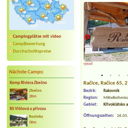
Campingplätze mit video
CampBewertung
Durchschnittspreise
vjezd
Nächste Camps:
Račice
, Račice 65, 
Kemp Riviera Zbečno
Bezirk:
Zbečno
Rakovník
2Km
Region:
Mittelböhmis
Gebiet:
Křivoklátsko 
RS Višňová u přívozu
Öffnungszeiten:
26.05.
Roztoky
5Km