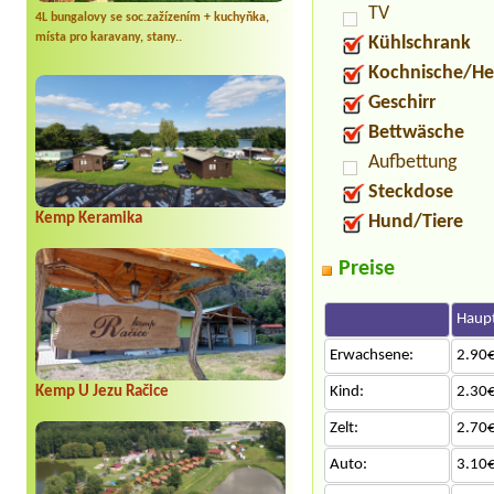
TV
4L bungalovy se soc.zažízením + kuchyňka,
místa pro karavany, stany..
Kühlschrank
Kochnische/He
Geschirr
Bettwäsche
Aufbettung
Steckdose
Kemp Keramika
Hund/Tiere
Preise
Haupt
Erwachsene:
2.90€
Kemp U Jezu Račice
Kind:
2.30€
Zelt:
2.70€
Auto:
3.10€