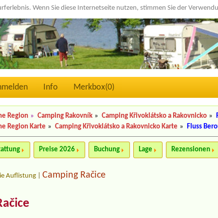
urferlebnis. Wenn Sie diese Internetseite nutzen, stimmen Sie der Verwen
nmelden
Info
Merkbox(
0
)
he Region
»
Camping Rakovník
»
Camping Křivoklátsko a Rakovnicko
»
e Region Karte
»
Camping Křivoklátsko a Rakovnicko Karte
»
Fluss Ber
tattung
Preise 2026
Buchung
Lage
Rezensionen
Camping Račice
ie Auflistung
|
Račice