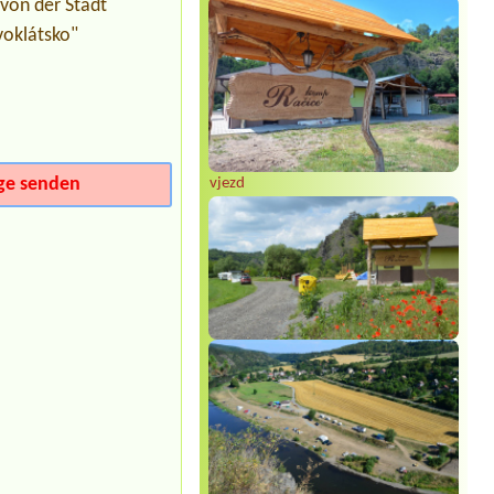
 von der Stadt
přístupem k el. přípojce, dva dospělí
voklátsko"
Termin ab 2026-08-07 |
Kemp Horka
4L chatka, bez lůžkovin, 3 osoby a pes
Termin ab 2026-08-12 |
Stanové
tábořiště Petrův palouk
1, 2 dospělý+ 2 děti 1, 2 dospělý +2
dwti
ge senden
vjezd