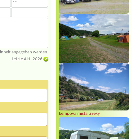
- -
- -
einheit angegeben werden.
Letzte Akt. 2026
kempová místa u řeky