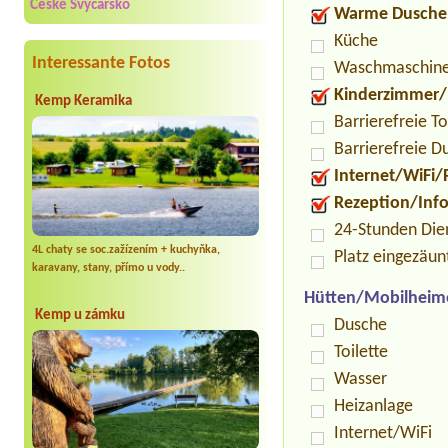
České Švýcarsko
Warme Dusche
Küche
Interessante Fotos
Waschmaschin
Kinderzimmer/
Kemp Keramika
Barrierefreie To
Barrierefreie D
Internet/WiFi/
Rezeption/Inf
24-Stunden Die
4L chaty se soc.zažízením + kuchyňka,
Platz eingezäun
karavany, stany, přímo u vody..
Hütten/Mobilheim
Kemp u zámku
Dusche
Toilette
Wasser
Heizanlage
Internet/WiFi