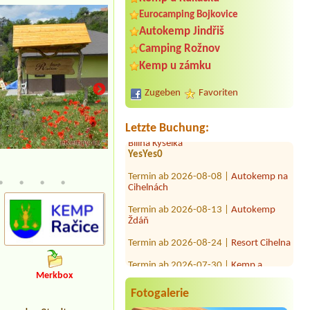
Eurocamping Bojkovice
Termin ab 2026-07-24 |
Kemp Ahoj
Autokemp Jindřiš
Misto u vody,karavan,2
osoby,el.pripojka
Camping Rožnov
Kemp u zámku
Termin ab 2026-08-06 |
Kemp a
koupaliště Červenka
1 stan, 2 osoby, 1 auto
Zugeben
Favoriten
Termin ab 2026-07-30 |
Autokemp
Bílina Kyselka
Letzte Buchung:
YesYes0
Termin ab 2026-08-08 |
Autokemp na
Cihelnách
Termin ab 2026-08-13 |
Autokemp
Ždáň
Termin ab 2026-08-24 |
Resort Cihelna
Termin ab 2026-07-30 |
Kemp a
koupalistě Vémyslice
1x místo pro dodávku s elektřinou
Merkbox
Termin ab 2026-08-16 |
Kemp Rusava
Fotogalerie
místo pro auto s karavanem s