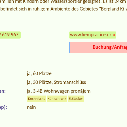
amilien mit Kindern oder Wassersportler geeignet. Es ist 24km
 befindet sich in ruhigem Ambiente des Gebietes "Bergland Kři
2 619 967
www.kempracice.cz
»
Buchung/Anfra
ja, 60 Plätze
ja, 30 Plätze, Stromanschlüss
en:
ja, 3-4B Wohnwagen pronájem
Kochnische
Kühlschrank
El.Stecker
p):
nein