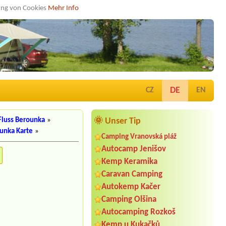
dung von Cookies
Mehr Info
DE
CZ
EN
Fluss Berounka
»
🌞 Unser Tip
ounka Karte
»
Camping Vranovská pláž
Autocamp Jenišov
Kemp Keramika
Caravan Camping
Autokemp Kačer
Camping Olšina
Autocamping Rozkoš
Kemp u Kukačků