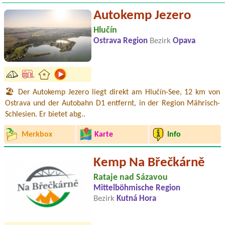
Autokemp Jezero
Hlučín
Ostrava Region
Bezirk
Opava
🏖️ Der Autokemp Jezero liegt direkt am Hlučín-See, 12 km von
Ostrava und der Autobahn D1 entfernt, in der Region Mährisch-
Schlesien. Er bietet abg..
Merkbox
Karte
Info
Kemp Na Břečkárně
Rataje nad Sázavou
Mittelböhmische Region
Bezirk
Kutná Hora