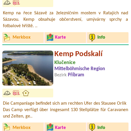
Kemp na řece Sázavě za železničním mostem v Ratajích nad
Sázavou. Kemp obsahuje občerstvení, umývárny sprchy a
fotbalové hřiště. ..
Merkbox
Karte
Info
Kemp Podskalí
Klučenice
Mittelböhmische Region
Bezirk
Příbram
Die Campanlage befindet sich am rechten Ufer des Stausee Orlik
Das Camp verfügt über insgesamt 130 Stellplätze für Caravanen
und Zelten, ge..
Merkbox
Karte
Info