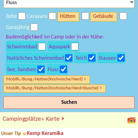
Zelte
Caravans
Hütten
Gebäude
Ganzjährig
Bademöglichkeit im Camp oder in der Nähe:
Schwimmbad
Aquapark
Natürliches Schwimmbad
Teich
Stausee
See, Sandsee
Fluss
Mobilh./Bung./Hütten(Kochnische/Herd) >
Mobilh./Bung./Hütten(Kochnische/Herd+Dusche) >
Suchen
>
Campingplätze»
Karte
Kemp Keramika
Unser Tip