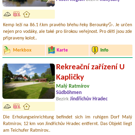
Kemp leží na 86.1 ř.km pravého břehu řeky Berounky💦. Je určen
nejen pro vodáky, ale také pro širokou veřejnost. Pro děti jsou zde
připraveny kolot..
Merkbox
Karte
Info
Rekreační zařízení U
Kapličky
Malý Ratmírov
Südböhmen
Bezirk
Jindřichův Hradec
Die Erholungseinrichtung befindet sich im ruhigen Dorf Malý
Ratmírov, 12 km von Jindřichův Hradec entfernt. Das Objekt liegt
am Teichufer Ratmírov..