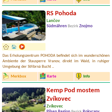
RS Pohoda
Lančov
Südmähren
Bezirk
Znojmo
Das Erholungszentrum POHODA befindet sich im wunderschönen
Ambiente der Stausperre Vranov, direkt im Wald, in ruhiger
Umgebung der Stříbrná Bucht ..
Merkbox
Karte
Info
Kemp Pod mostem
Zvíkovec
Zvíkovec
Pilsen Region
Bezirk
Rokycany