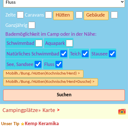
Zelte
Caravans
Hütten
Gebäude
Ganzjährig
Bademöglichkeit im Camp oder in der Nähe:
Schwimmbad
Aquapark
Natürliches Schwimmbad
Teich
Stausee
See, Sandsee
Fluss
Mobilh./Bung./Hütten(Kochnische/Herd) >
Mobilh./Bung./Hütten(Kochnische/Herd+Dusche) >
Suchen
>
Campingplätze»
Karte
Kemp Keramika
Unser Tip