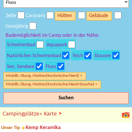
Zelte
Caravans
Hütten
Gebäude
Ganzjährig
Bademöglichkeit im Camp oder in der Nähe:
Schwimmbad
Aquapark
Natürliches Schwimmbad
Teich
Stausee
See, Sandsee
Fluss
Mobilh./Bung./Hütten(Kochnische/Herd) >
Mobilh./Bung./Hütten(Kochnische/Herd+Dusche) >
Suchen
>
Campingplätze»
Karte
Kemp Keramika
Unser Tip