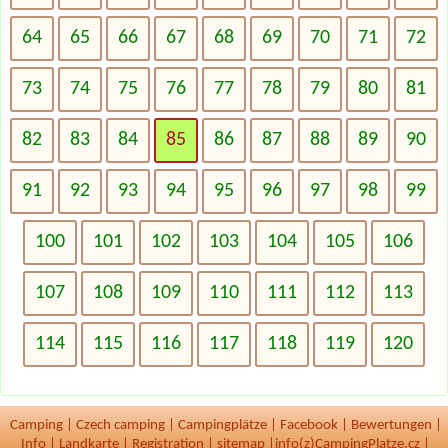
64
65
66
67
68
69
70
71
72
73
74
75
76
77
78
79
80
81
82
83
84
85
86
87
88
89
90
91
92
93
94
95
96
97
98
99
100
101
102
103
104
105
106
107
108
109
110
111
112
113
114
115
116
117
118
119
120
Camping
|
Czech camping
|
Campingplätze
|
Facebook
|
Bewertungen
|
Info
|
Landkarte
|
Registration
|
sitemap
|
info(z)CampingPlatze.cz |