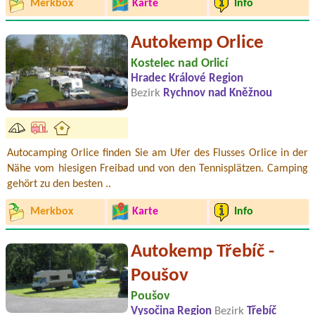
Merkbox
Karte
Info
Autokemp Orlice
Kostelec nad Orlicí
Hradec Králové Region
Bezirk
Rychnov nad Kněžnou
Autocamping Orlice finden Sie am Ufer des Flusses Orlice in der
Nähe vom hiesigen Freibad und von den Tennisplätzen. Camping
gehört zu den besten ..
Merkbox
Karte
Info
Autokemp Třebíč -
Poušov
Poušov
Vysočina Region
Bezirk
Třebíč