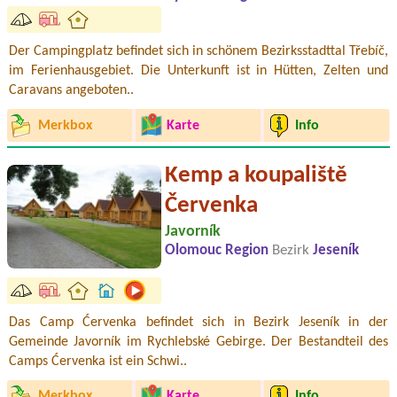
Der Campingplatz befindet sich in schönem Bezirksstadttal Třebíč,
im Ferienhausgebiet. Die Unterkunft ist in Hütten, Zelten und
Caravans angeboten..
Merkbox
Karte
Info
Kemp a koupaliště
Červenka
Javorník
Olomouc Region
Bezirk
Jeseník
Das Camp Ćervenka befindet sich in Bezirk Jeseník in der
Gemeinde Javorník im Rychlebské Gebirge. Der Bestandteil des
Camps Ćervenka ist ein Schwi..
Merkbox
Karte
Info