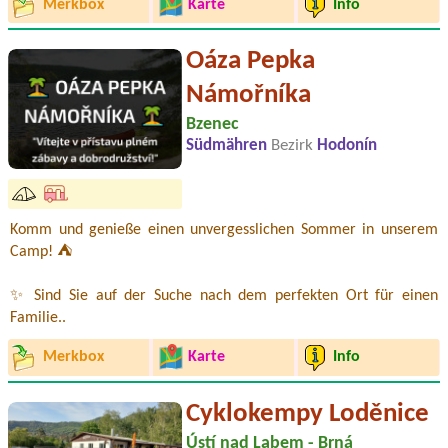
Merkbox
Karte
Info
Oáza Pepka
Námořníka
Bzenec
Südmähren
Bezirk
Hodonín
Komm und genieße einen unvergesslichen Sommer in unserem
Camp! ⛺️
✨ Sind Sie auf der Suche nach dem perfekten Ort für einen
Familie..
Merkbox
Karte
Info
Cyklokempy Loděnice
Ústí nad Labem - Brná