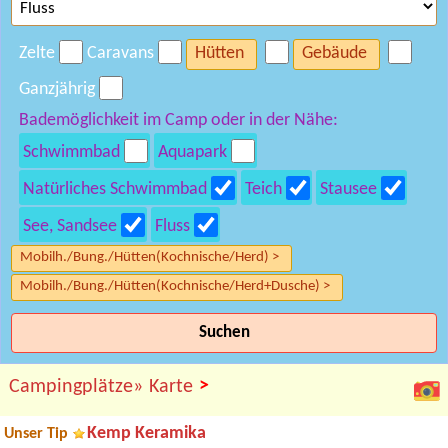
Zelte
Caravans
Hütten
Gebäude
Ganzjährig
Bademöglichkeit im Camp oder in der Nähe:
Schwimmbad
Aquapark
Natürliches Schwimmbad
Teich
Stausee
See, Sandsee
Fluss
Mobilh./Bung./Hütten(Kochnische/Herd) >
Mobilh./Bung./Hütten(Kochnische/Herd+Dusche) >
Suchen
>
Campingplätze»
Karte
Kemp Keramika
Unser Tip