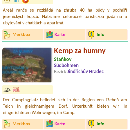
Areál ranče se rozkládá na zhruba 40 ha půdy v podhůří
jesenických kopců. Nabízíme celoročně turistickou jízdárnu a
ubytování v chatkách a apartmá..
Merkbox
Karte
Info
Kemp za humny
Staňkov
Südböhmen
Bezirk
Jindřichův Hradec
Der Campingplatz befindet sich in der Region von Třeboň am
Teich in gleichnamigem Dorf. Unterkunft bieten wir in
eingerichteten Wohnwagen, im Camp..
Merkbox
Karte
Info