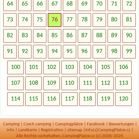
64
65
66
67
68
69
70
71
72
73
74
75
76
77
78
79
80
81
82
83
84
85
86
87
88
89
90
91
92
93
94
95
96
97
98
99
100
101
102
103
104
105
106
107
108
109
110
111
112
113
114
115
116
117
118
119
120
Camping
|
Czech camping
|
Campingplätze
|
Facebook
|
Bewertungen
|
Info
|
Landkarte
|
Registration
|
sitemap
|
info(z)CampingPlatze.cz |
Alle Rechte vorbehalten, CampingPlatze.cz (c) 2006-2026