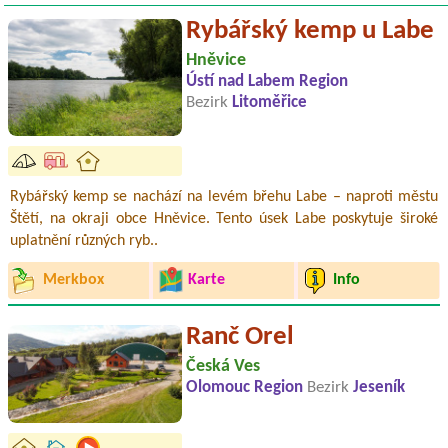
Rybářský kemp u Labe
Hněvice
Ústí nad Labem Region
Bezirk
Litoměřice
Rybářský kemp se nachází na levém břehu Labe – naproti městu
Štětí, na okraji obce Hněvice. Tento úsek Labe poskytuje široké
uplatnění různých ryb..
Merkbox
Karte
Info
Ranč Orel
Česká Ves
Olomouc Region
Bezirk
Jeseník