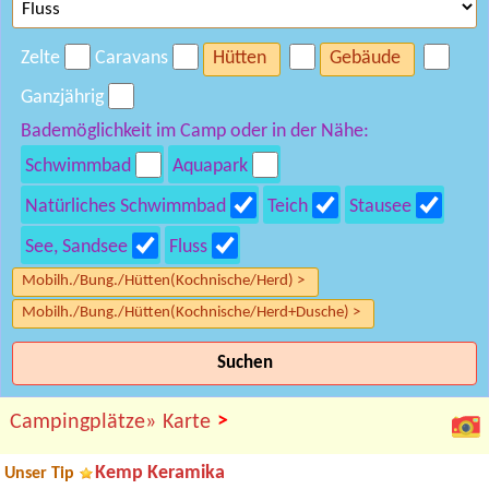
Zelte
Caravans
Hütten
Gebäude
Ganzjährig
Bademöglichkeit im Camp oder in der Nähe:
Schwimmbad
Aquapark
Natürliches Schwimmbad
Teich
Stausee
See, Sandsee
Fluss
Mobilh./Bung./Hütten(Kochnische/Herd) >
Mobilh./Bung./Hütten(Kochnische/Herd+Dusche) >
Suchen
>
Campingplätze»
Karte
Kemp Keramika
Unser Tip