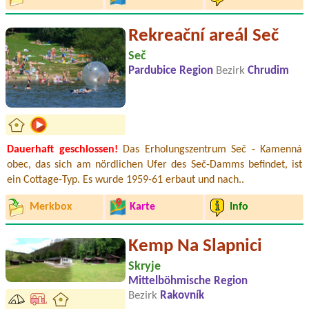
Rekreační areál Seč
Seč
Pardubice Region
Bezirk
Chrudim
Dauerhaft geschlossen!
Das Erholungszentrum Seč - Kamenná
obec, das sich am nördlichen Ufer des Seč-Damms befindet, ist
ein Cottage-Typ. Es wurde 1959-61 erbaut und nach..
Merkbox
Karte
Info
Kemp Na Slapnici
Skryje
Mittelböhmische Region
Bezirk
Rakovník