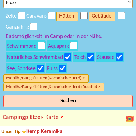
Zelte
Caravans
Hütten
Gebäude
Ganzjährig
Bademöglichkeit im Camp oder in der Nähe:
Schwimmbad
Aquapark
Natürliches Schwimmbad
Teich
Stausee
See, Sandsee
Fluss
Mobilh./Bung./Hütten(Kochnische/Herd) >
Mobilh./Bung./Hütten(Kochnische/Herd+Dusche) >
Suchen
>
Campingplätze»
Karte
Kemp Keramika
Unser Tip