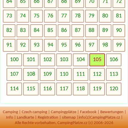
64
65
66
67
68
69
70
71
72
73
74
75
76
77
78
79
80
81
82
83
84
85
86
87
88
89
90
91
92
93
94
95
96
97
98
99
100
101
102
103
104
105
106
107
108
109
110
111
112
113
114
115
116
117
118
119
120
Camping
|
Czech camping
|
Campingplätze
|
Facebook
|
Bewertungen
|
Info
|
Landkarte
|
Registration
|
sitemap
|
info(z)CampingPlatze.cz |
Alle Rechte vorbehalten, CampingPlatze.cz (c) 2006-2026