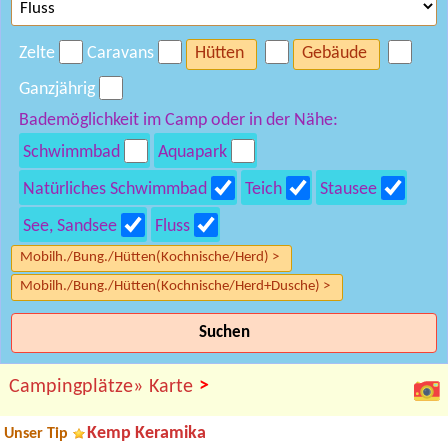
Zelte
Caravans
Hütten
Gebäude
Ganzjährig
Bademöglichkeit im Camp oder in der Nähe:
Schwimmbad
Aquapark
Natürliches Schwimmbad
Teich
Stausee
See, Sandsee
Fluss
Mobilh./Bung./Hütten(Kochnische/Herd) >
Mobilh./Bung./Hütten(Kochnische/Herd+Dusche) >
Suchen
>
Campingplätze»
Karte
Kemp Keramika
Unser Tip