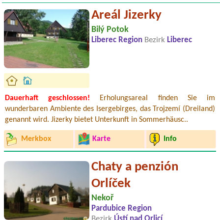
Areál Jizerky
Bilý Potok
Liberec Region
Bezirk
Liberec
Dauerhaft geschlossen!
Erholungsareal finden Sie im
wunderbaren Ambiente des Isergebirges, das Trojzemí (Dreiland)
genannt wird. Jizerky bietet Unterkunft in Sommerhäusc..
Merkbox
Karte
Info
Chaty a penzión
Orlíček
Nekoř
Pardubice Region
Bezirk
Ústí nad Orlicí