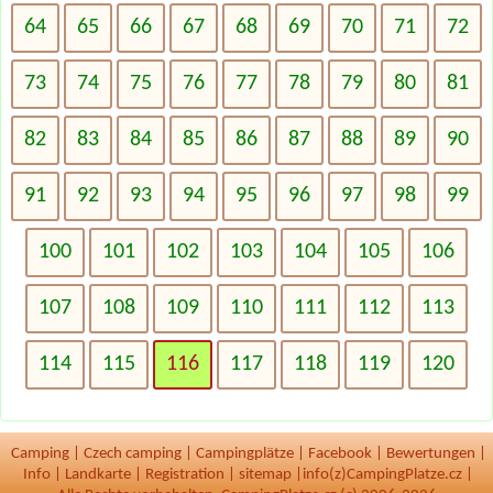
64
65
66
67
68
69
70
71
72
73
74
75
76
77
78
79
80
81
82
83
84
85
86
87
88
89
90
91
92
93
94
95
96
97
98
99
100
101
102
103
104
105
106
107
108
109
110
111
112
113
114
115
116
117
118
119
120
Camping
|
Czech camping
|
Campingplätze
|
Facebook
|
Bewertungen
|
Info
|
Landkarte
|
Registration
|
sitemap
|
info(z)CampingPlatze.cz |