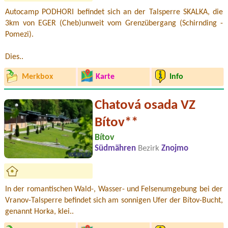
Autocamp PODHORI befindet sich an der Talsperre SKALKA, die
3km von EGER (Cheb)unweit vom Grenzübergang (Schirnding -
Pomezi).
Dies..
Merkbox
Karte
Info
Chatová osada VZ
Bítov**
Bítov
Südmähren
Bezirk
Znojmo
In der romantischen Wald-, Wasser- und Felsenumgebung bei der
Vranov-Talsperre befindet sich am sonnigen Ufer der Bítov-Bucht,
genannt Horka, klei..