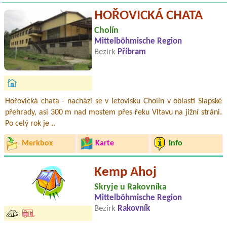
HOŘOVICKÁ CHATA
Cholín
Mittelböhmische Region
Bezirk
Příbram
Hořovická chata - nachází se v letovisku Cholín v oblasti Slapské
přehrady, asi 300 m nad mostem přes řeku Vltavu na jižní stráni.
Po celý rok je ..
Merkbox
Karte
Info
Kemp Ahoj
Skryje u Rakovníka
Mittelböhmische Region
Bezirk
Rakovník