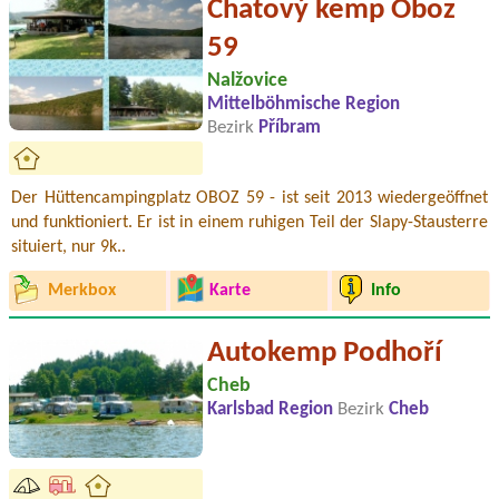
Chatový kemp Oboz
59
Nalžovice
Mittelböhmische Region
Bezirk
Příbram
Der Hüttencampingplatz OBOZ 59 - ist seit 2013 wiedergeöffnet
und funktioniert. Er ist in einem ruhigen Teil der Slapy-Stausterre
situiert, nur 9k..
Merkbox
Karte
Info
Autokemp Podhoří
Cheb
Karlsbad Region
Bezirk
Cheb