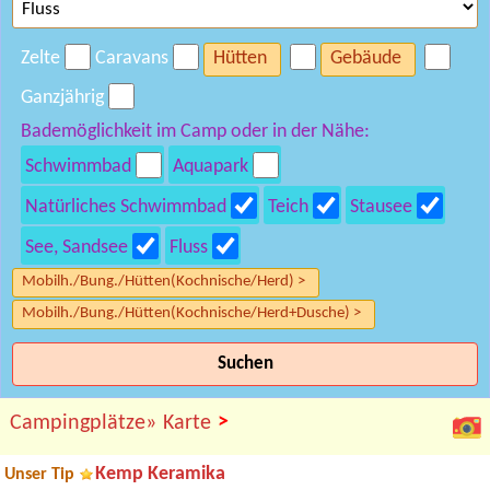
Zelte
Caravans
Hütten
Gebäude
Ganzjährig
Bademöglichkeit im Camp oder in der Nähe:
Schwimmbad
Aquapark
Natürliches Schwimmbad
Teich
Stausee
See, Sandsee
Fluss
Mobilh./Bung./Hütten(Kochnische/Herd) >
Mobilh./Bung./Hütten(Kochnische/Herd+Dusche) >
Suchen
>
Campingplätze»
Karte
Kemp Keramika
Unser Tip