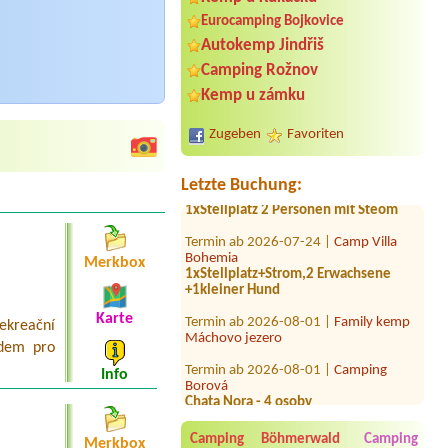
Eurocamping Bojkovice
Autokemp Jindřiš
Termin ab 2026-08-12 |
Kemp
Zahrada
Camping Rožnov
Kemp u zámku
Termin ab 2026-08-13 |
Kemp
Poslední štace
3 místa pro stany + 9 osob
Zugeben
Favoriten
Termin ab 2026-07-31 |
Autokempink
Dřenice
Letzte Buchung:
1xStellplatz 2 Personen mit Steom
Termin ab 2026-07-24 |
Camp Villa
Bohemia
1xStellplatz+Strom,2 Erwachsene
Merkbox
+1kleiner Hund
Termin ab 2026-08-01 |
Family kemp
Karte
Máchovo jezero
ekreační
odem pro
Termin ab 2026-08-01 |
Camping
Borová
Info
Chata Nora - 4 osoby
Termin ab 2026-08-07 |
RS Radost
Vlastějovice
Camping Böhmerwald
Camping
Merkbox