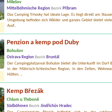
Milešov
Mittelböhmische Region
Bezirk
Příbram
Das Camping Trhovky hat ideale Lage. Es liegt direkt am Stause
Umgebung befinden sich Wälder und ganzes Gebiet bietet viele 
Ausf..
Penzion a kemp pod Duby
Bohušov
Ostrava Region
Bezirk
Bruntál
Der Campingplatzareal Bohušov bietet die Unterkunft im Dorf 
in der Mährisch-Schlesischen Region, in den Zelten, Wohnw
Hütten. ..
Kemp Březák
Chlum u Třeboně
Südböhmen
Bezirk
Jindřichův Hradec