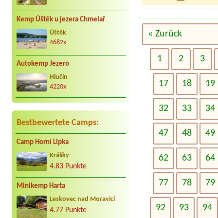
Kemp Úštěk u jezera Chmelař
« Zurück
Úštěk
4682x
1
2
3
Autokemp Jezero
Hlučín
17
18
19
4220x
32
33
34
Bestbewertete Camps:
47
48
49
Camp Horní Lipka
Králíky
62
63
64
4.83 Punkte
77
78
79
Minikemp Harta
Leskovec nad Moravicí
92
93
94
4.77 Punkte