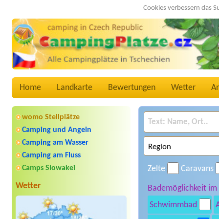
Cookies verbessern das S
Home
Landkarte
Bewertungen
Wetter
A
womo Stellplätze
Camping und Angeln
Camping am Wasser
Camping am Fluss
Camps Slowakei
Zelte
Caravans
Wetter
Bademöglichkeit im
Schwimmbad