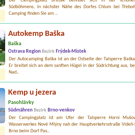
Der Campingplatz Březák befindet sich in der schöne
Südböhmens, in nächster Nähe des Dorfes Chlum bei Třeboň
Camping finden Sie am ..
Autokemp Baška
Baška
Ostrava Region
Bezirk
Frýdek-Místek
Der Autocamping Baška ist an der Ostseite der Talsperre Baška 
Er breitet sich an dem sanften Hügel in der Südrichtung aus, 
Nad..
Kemp u jezera
Pasohlávky
Südmähren
Bezirk
Brno-venkov
Der Campingplatz ist am Ufer der Talsperre Horní Mušo
Wasserwerkes Nové Mlýny nah der Hauptverkehrsstraße Vídeň-
Brno beim Dorf Pas..