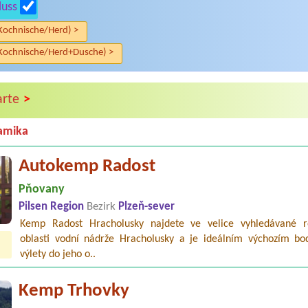
luss
Kochnische/Herd) >
Kochnische/Herd+Dusche) >
>
arte
amika
Autokemp Radost
Pňovany
Pilsen Region
Bezirk
Plzeň-sever
Kemp Radost Hracholusky najdete ve velice vyhledávané r
oblasti vodní nádrže Hracholusky a je ideálním výchozím b
výlety do jeho o..
Kemp Trhovky