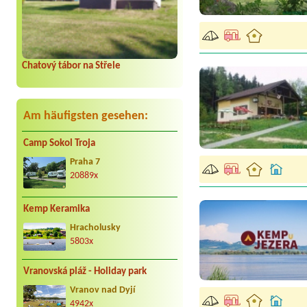
Chatový tábor na Střele
Am häufigsten gesehen:
Camp Sokol Troja
Praha 7
20889x
Kemp Keramika
Hracholusky
5803x
Vranovská pláž - Holiday park
Vranov nad Dyjí
4942x