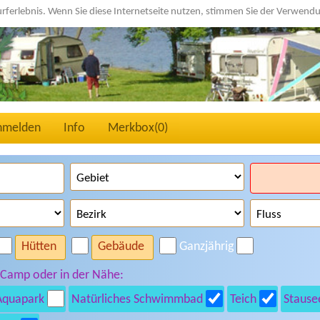
urferlebnis. Wenn Sie diese Internetseite nutzen, stimmen Sie der Verwen
nmelden
Info
Merkbox(
0
)
Hütten
Gebäude
Ganzjährig
 Camp oder in der Nähe:
Aquapark
Natürliches Schwimmbad
Teich
Stause