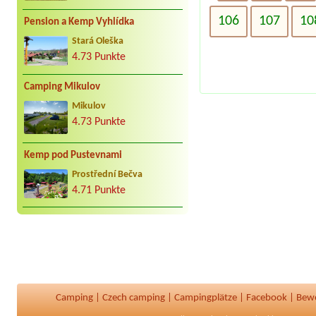
106
107
10
Pension a Kemp Vyhlídka
Stará Oleška
4.73 Punkte
Camping Mikulov
Mikulov
4.73 Punkte
Kemp pod Pustevnami
Prostřední Bečva
4.71 Punkte
Camping
|
Czech camping
|
Campingplätze
|
Facebook
|
Bew