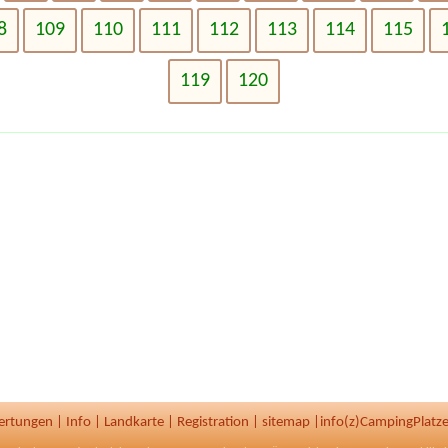
8
109
110
111
112
113
114
115
119
120
ertungen
|
Info
|
Landkarte
|
Registration
|
sitemap
|
info(z)CampingPlatze