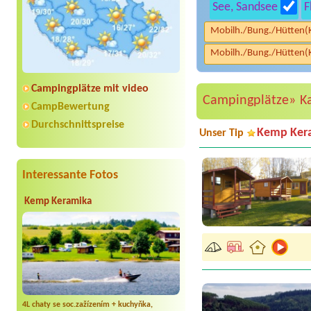
See, Sandsee
F
Mobilh./Bung./Hütten(
Mobilh./Bung./Hütten(
Campingplätze mit video
Campingplätze»
K
CampBewertung
Durchschnittspreise
Kemp Ker
Unser Tip
Interessante Fotos
Kemp Keramika
4L chaty se soc.zažízením + kuchyňka,