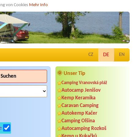
dung von Cookies
Mehr Info
DE
CZ
EN
🌞 Unser Tip
Suchen
Camping Vranovská pláž
Autocamp Jenišov
Kemp Keramika
Caravan Camping
Autokemp Kačer
Camping Olšina
e
Autocamping Rozkoš
Kemp u Kukačků