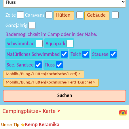
Zelte
Caravans
Hütten
Gebäude
Ganzjährig
Bademöglichkeit im Camp oder in der Nähe:
Schwimmbad
Aquapark
Natürliches Schwimmbad
Teich
Stausee
See, Sandsee
Fluss
Mobilh./Bung./Hütten(Kochnische/Herd) >
Mobilh./Bung./Hütten(Kochnische/Herd+Dusche) >
Suchen
>
Campingplätze»
Karte
Kemp Keramika
Unser Tip