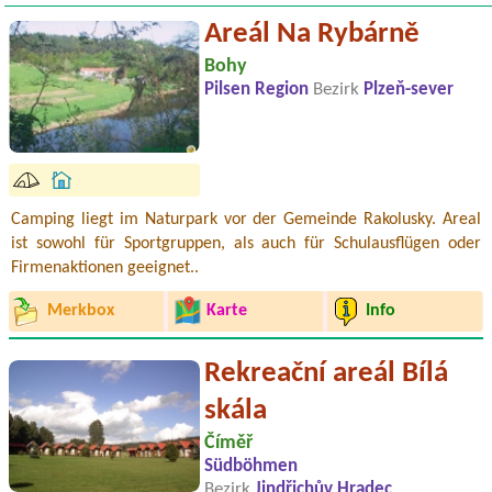
Areál Na Rybárně
Bohy
Pilsen Region
Bezirk
Plzeň-sever
Camping liegt im Naturpark vor der Gemeinde Rakolusky. Areal
ist sowohl für Sportgruppen, als auch für Schulausflügen oder
Firmenaktionen geeignet..
Merkbox
Karte
Info
Rekreační areál Bílá
skála
Číměř
Südböhmen
Bezirk
Jindřichův Hradec