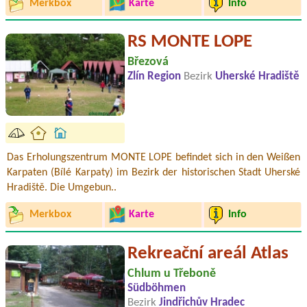
Merkbox
Karte
Info
RS MONTE LOPE
Březová
Zlín Region
Bezirk
Uherské Hradiště
Das Erholungszentrum MONTE LOPE befindet sich in den Weißen
Karpaten (Bílé Karpaty) im Bezirk der historischen Stadt Uherské
Hradiště. Die Umgebun..
Merkbox
Karte
Info
Rekreační areál Atlas
Chlum u Třeboně
Südböhmen
Bezirk
Jindřichův Hradec