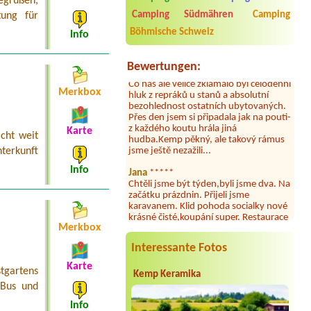
egrüßen,
2026. Kemp jako takový je pěkný. V
Camping Südmähren
Camping
tung für
umývárně i na WC bylo vždy čisto,
doplněný papír i utěrky, což při
Böhmische Schweiz
Info
množství návštěvníků není
samozřejmost. V kempu je obchod a
restaurace, kebab a další občerstvení.
Bewertungen:
Co nás ale velice zklamalo byl celodenní
hluk z repráků u stanů a absolutní
Merkbox
bezohlednost ostatních ubytovaných.
Přes den jsem si připadala jak na pouti-
z každého koutu hrála jiná
hudba.Kemp pěkný, ale takový rámus
Karte
cht weit
jsme ještě nezažili...
nterkunft
Jana
*****
Info
Chtěli jsme být týden,byli jsme dva. Na
začátku prázdnin. Přijeli jsme
karavanem. Klid pohoda socialky nové
krásné čisté,koupání super. Restaurace
s jídlem, a dobrým jídlem za slušnou
Merkbox
cenu na dosah, a spoustu možností na
výlety. Veškerý personál se choval
Interessante Fotos
slušně mile. Nám se v kempu líbilo.
Karte
tgartens
Aneta Janíčková
*****
Kemp Keramika
Byli jsme zde s dětmi na 5 nocí,
 Bus und
výborné vybavení kempu, čisto všude.
Info
Výborná káva, mošt i víno a další.Milí