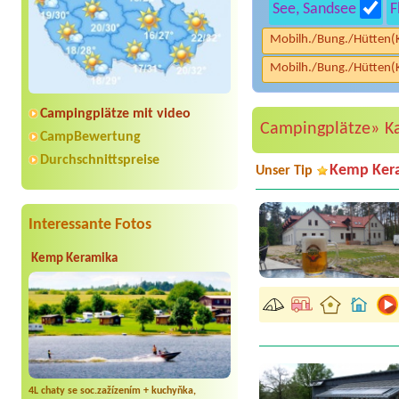
See, Sandsee
F
Mobilh./Bung./Hütten(
Mobilh./Bung./Hütten(
Campingplätze mit video
Campingplätze»
K
CampBewertung
Durchschnittspreise
Kemp Ker
Unser Tip
Interessante Fotos
Kemp Keramika
4L chaty se soc.zažízením + kuchyňka,