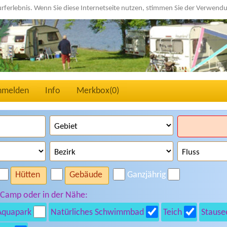
urferlebnis. Wenn Sie diese Internetseite nutzen, stimmen Sie der Verwen
nmelden
Info
Merkbox(
0
)
Hütten
Gebäude
Ganzjährig
 Camp oder in der Nähe:
Aquapark
Natürliches Schwimmbad
Teich
Stause