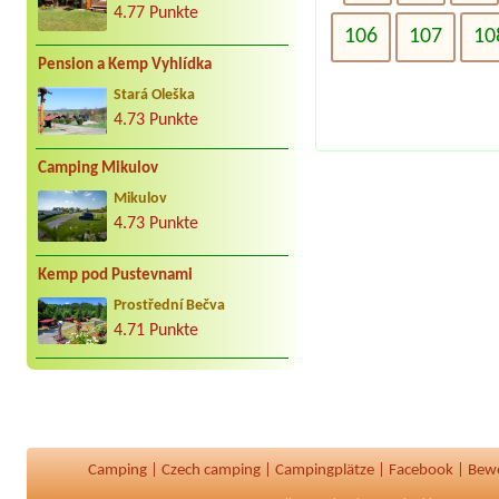
4.77 Punkte
106
107
10
Pension a Kemp Vyhlídka
Stará Oleška
4.73 Punkte
Camping Mikulov
Mikulov
4.73 Punkte
Kemp pod Pustevnami
Prostřední Bečva
4.71 Punkte
Camping
|
Czech camping
|
Campingplätze
|
Facebook
|
Bew