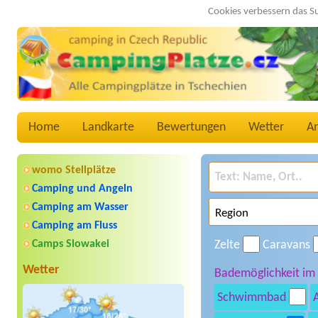
Cookies verbessern das S
Home
Landkarte
Bewertungen
Wetter
A
womo Stellplätze
Camping und Angeln
Camping am Wasser
Camping am Fluss
Camps Slowakei
Zelte
Caravans
Wetter
Bademöglichkeit im
Schwimmbad