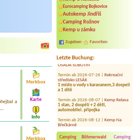
Eurocamping Bojkovice
Autokemp Jindřiš
Termin ab 2026-08-08 |
Sportkemp-
Camping Rožnov
Sportcentrum Doubí
Kemp u zámku
SRUB 4L
Termin ab 2026-07-21 |
Autocamp
Zugeben
Favoriten
Jenišov - Lipno
Termin ab 2026-08-08 |
CHATOVÁ
Letzte Buchung:
OSADA SOBOTÍN
Termin ab 2026-07-26 |
Rekreační
středisko LESÁK
1 místo u vody s karavanem,3 dospelí
Merkbox
a 1 dítě
Termin ab 2026-08-07 |
Kemp Relaxa
Karte
1 stan, 2 dospělí + 2 děti,
ohejbal a
automobilel. přípojka
..
Termin ab 2026-08-12 |
Kemp Na
Info
Břečkárně
Jeden stan (10 místní)
Termin ab 2026-08-05 |
Rekreační
Camping Böhmerwald
Camping
Merkbox