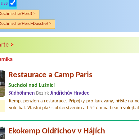
luss
Kochnische/Herd) >
Kochnische/Herd+Dusche) >
>
arte
amika
Restaurace a Camp Paris
Suchdol nad Lužnicí
Südböhmen
Bezirk
Jindřichův Hradec
Kemp, penzion a restaurace. Přípojky pro karavany, hřište na n
volejbal. Vlastní pláž s občerstvením a hřištěm na beach volejbal.
Ekokemp Oldřichov v Hájích