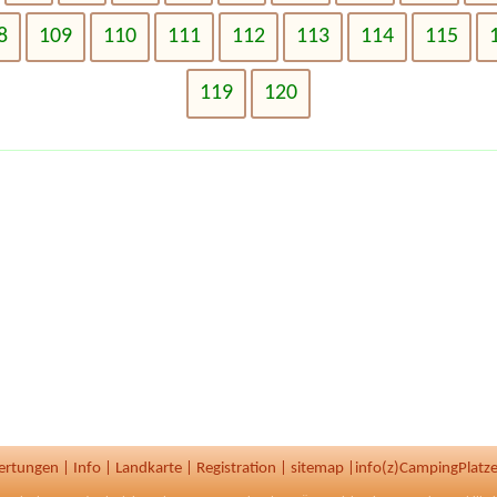
8
109
110
111
112
113
114
115
119
120
ertungen
|
Info
|
Landkarte
|
Registration
|
sitemap
|
info(z)CampingPlatze