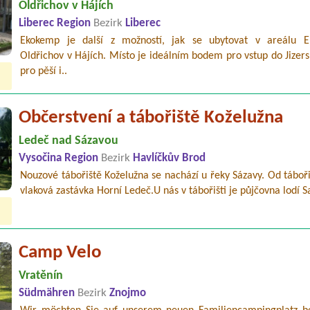
Oldřichov v Hájích
Liberec Region
Bezirk
Liberec
Ekokemp je další z možností, jak se ubytovat v areálu E
Oldřichov v Hájích. Místo je ideálním bodem pro vstup do Jizer
pro pěší i..
Občerstvení a tábořiště Koželužna
Ledeč nad Sázavou
Vysočina Region
Bezirk
Havlíčkův Brod
Nouzové tábořiště Koželužna se nachází u řeky Sázavy. Od táboři
vlaková zastávka Horní Ledeč.U nás v tábořišti je půjčovna lodí S
Camp Velo
Vratěnín
Südmähren
Bezirk
Znojmo