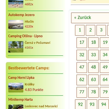
4682x
Autokemp Jezero
« Zurück
Hlučín
4220x
1
2
3
Camping Olšina - Lipno
17
18
19
Černá v Pošumaví
4161x
32
33
34
47
48
49
Bestbewertete Camps:
Camp Horní Lipka
62
63
64
Králíky
4.83 Punkte
77
78
79
Minikemp Harta
92
93
94
Leskovec nad Moravicí