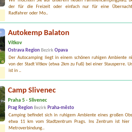
Wir möchten Sie auf unserem neuen Familiencampingplatz b
der für die Freizeit oder einfach nur für eine Übernach
Radfahrer oder Mo..
Autokemp Balaton
Vítkov
Ostrava Region
Bezirk
Opava
Der Autocamping liegt in einem schönen ruhigen Ambiente ni
von der Stadt Vítkov (etwa 2km zu Fuß) bei einer Stausperre. U
ist in ..
Camp Slivenec
Praha 5 - Slivenec
Prag Region
Bezirk
Praha-město
Camping befindet sich in ruhigem Ambiente eines großen Obs
etwa 11 km vom Stadtzentrum Prags. Ins Zentrum ist hier
Metroverbindung..