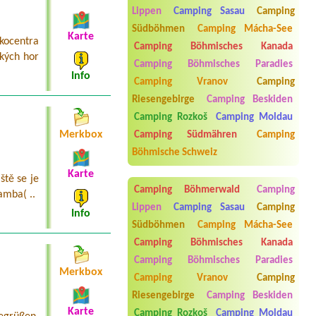
středisko a kemp JACHTA HOLANY
apartmán 1 dospělý + 2 děti 15let a
Lippen
Camping Sasau
Camping
10 let
Südböhmen
Camping Mácha-See
Karte
kocentra
Termin ab 2026-08-05 |
Kemp Obora
Camping Böhmisches Kanada
Veltrusy
ských hor
Camping Böhmisches Paradies
4L chatka 3 dospelý 2 děti
Info
Camping Vranov
Camping
Termin ab 2026-08-09 |
Autocamp
Riesengebirge
Camping Beskiden
Wilsonka na Dalešické přehradě
obytný přívěs s autem 4 dospělé
Camping Rozkoš
Camping Moldau
osoby bez přípojky.
Merkbox
Camping Südmähren
Camping
Termin ab 2026-08-15 |
Kemp U Fíka -
Böhmische Schweiz
Nahořany
2x stan s podsadou pro 2 (dohromady
Karte
ště se je
4L)
Camping Böhmerwald
Camping
amba( ..
Lippen
Camping Sasau
Camping
Info
Südböhmen
Camping Mácha-See
Camping Böhmisches Kanada
Camping Böhmisches Paradies
Merkbox
Camping Vranov
Camping
Riesengebirge
Camping Beskiden
Aneta Melicharová
***
Byli jsme zde v týdnu od 25.7. do 1.8.
Karte
Camping Rozkoš
Camping Moldau