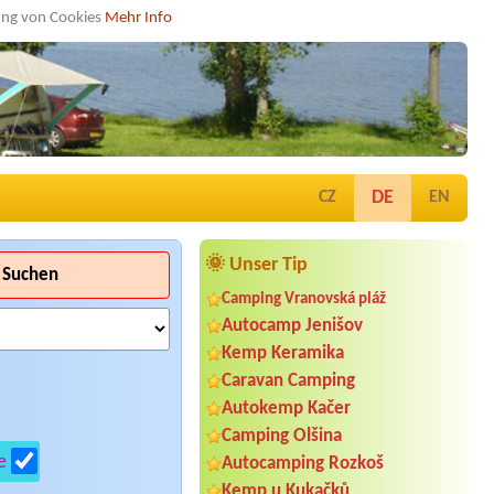
dung von Cookies
Mehr Info
DE
CZ
EN
🌞 Unser Tip
Suchen
Camping Vranovská pláž
Autocamp Jenišov
Kemp Keramika
Caravan Camping
Autokemp Kačer
Camping Olšina
e
Autocamping Rozkoš
Kemp u Kukačků