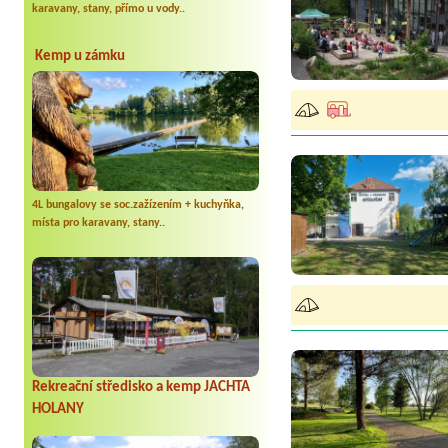
karavany, stany, přímo u vody..
Kemp u zámku
4L bungalovy se soc.zažízením + kuchyňka,
místa pro karavany, stany..
Rekreační středisko a kemp JACHTA
HOLANY