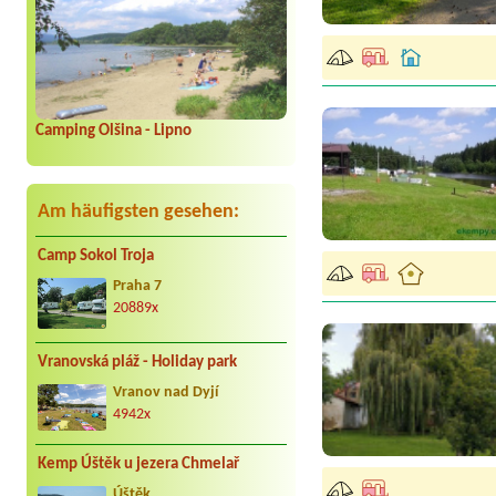
Camping Olšina - Lipno
Am häufigsten gesehen:
Camp Sokol Troja
Praha 7
20889x
Vranovská pláž - Holiday park
Vranov nad Dyjí
4942x
Kemp Úštěk u jezera Chmelař
Úštěk